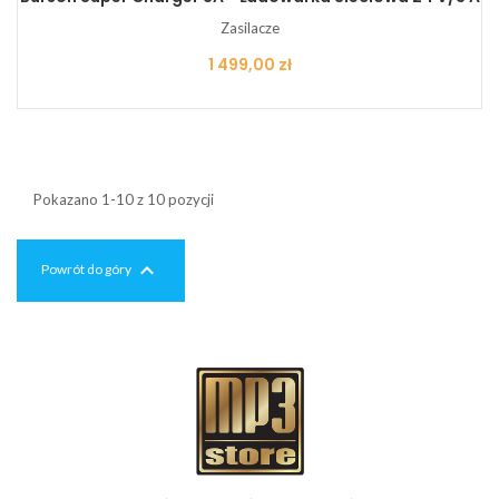
Zasilacze
Cena
1 499,00 zł
Pokazano 1-10 z 10 pozycji

Powrót do góry