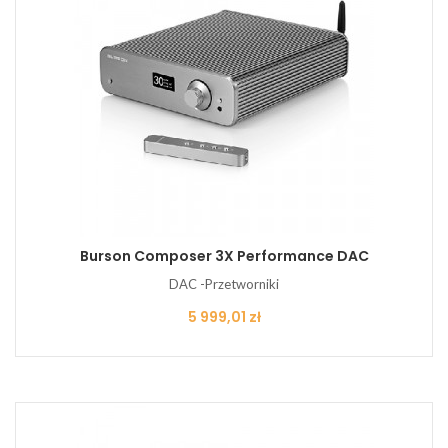
Burson Composer 3X Performance DAC
DAC -Przetworniki
Cena
5 999,01 zł