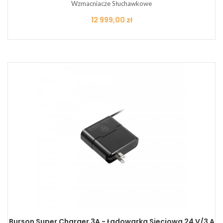
Wzmacniacze Słuchawkowe
Cena
12 999,00 zł
Burson Super Charger 3A - Ładowarka Sieciowa 24 V/3 A