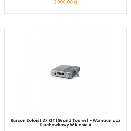
Cena
2 900,00 zł
Burson Soloist 3X GT (Grand Tourer) - Wzmacniacz
Słuchawkowy W Klasie A