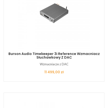
Burson Audio Timekeeper 3i Reference Wzmacniacz
Słuchawkowy Z DAC
Wzmacniacze z DAC
Cena
11 499,00 zł