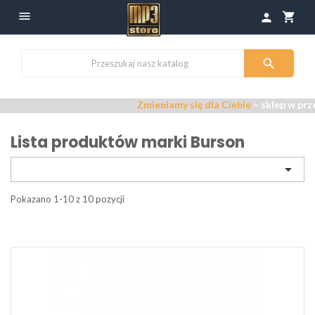

shopping_cart
person

Zmieniamy się dla Ciebie
– sklep w przeb
Lista produktów marki Burson

Pokazano 1-10 z 10 pozycji