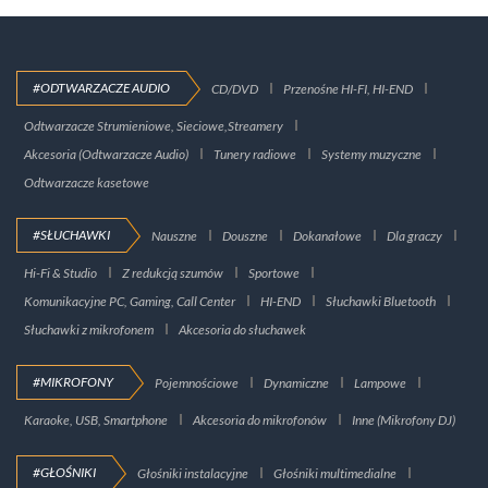
#ODTWARZACZE AUDIO
CD/DVD
Przenośne HI-FI, HI-END
Odtwarzacze Strumieniowe, Sieciowe,Streamery
Akcesoria (Odtwarzacze Audio)
Tunery radiowe
Systemy muzyczne
Odtwarzacze kasetowe
#SŁUCHAWKI
Nauszne
Douszne
Dokanałowe
Dla graczy
Hi-Fi & Studio
Z redukcją szumów
Sportowe
Komunikacyjne PC, Gaming, Call Center
HI-END
Słuchawki Bluetooth
Słuchawki z mikrofonem
Akcesoria do słuchawek
#MIKROFONY
Pojemnościowe
Dynamiczne
Lampowe
Karaoke, USB, Smartphone
Akcesoria do mikrofonów
Inne (Mikrofony DJ)
#GŁOŚNIKI
Głośniki instalacyjne
Głośniki multimedialne