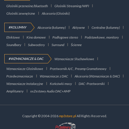
Głośniki przenośne/bluetooth
Głośniki Streaming/WIFI
Głośniki zewnętrzne
Akcesoria (Głośniki)
#KOLUMNY
Akcesoria (kolumny)
Aktywne
Centralne (kolumny)
Efektowe
Kino domowe
Podłogowe stereo
Podstawkowe, monitory
Soundbary
Subwoofery
Surround
Ścienne
#WZMACNIACZE & DAC
Wzmacniacze Słuchawkowe
Wzmacniacze Głośnikowe
Przetwornik A/C , Preamp Gramofonowy
Przedwzmacniacze
Wzmacniacze z DAC
Akcesoria (Wzmacniacze & DAC)
Wzmacniacze Instalacyjne
Końcówki mocy
DAC -Przetworniki
Amplitunery
xxZestawy Audio DAC+AMP
Copyright © 2004-2026
mp3store.pl
All Rights Reserved.