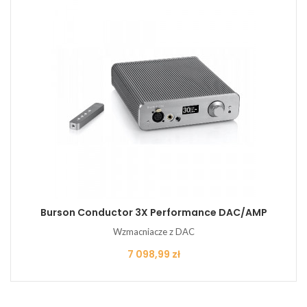
Burson Conductor 3X Performance DAC/AMP
Wzmacniacze z DAC
Cena
7 098,99 zł