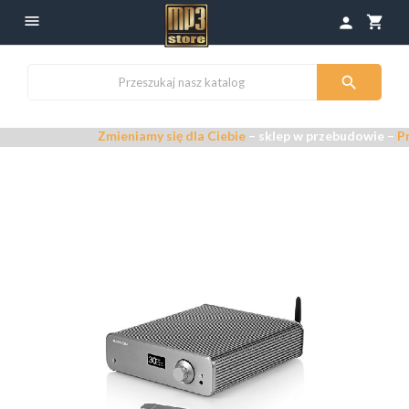

shopping_cart
person

Zmieniamy się dla Ciebie
– sklep w przebudowie –
Przepra