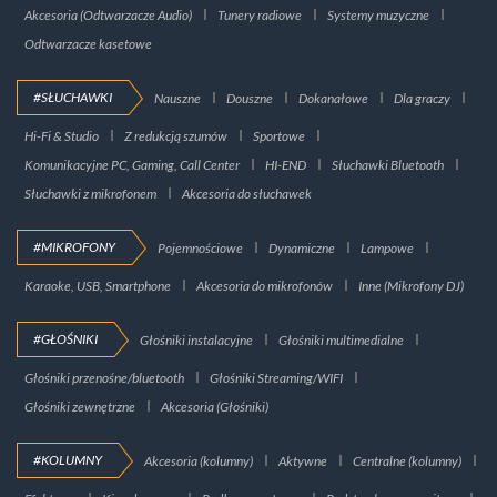
Akcesoria (Odtwarzacze Audio)
Tunery radiowe
Systemy muzyczne
Odtwarzacze kasetowe
#SŁUCHAWKI
Nauszne
Douszne
Dokanałowe
Dla graczy
Hi-Fi & Studio
Z redukcją szumów
Sportowe
Komunikacyjne PC, Gaming, Call Center
HI-END
Słuchawki Bluetooth
Słuchawki z mikrofonem
Akcesoria do słuchawek
#MIKROFONY
Pojemnościowe
Dynamiczne
Lampowe
Karaoke, USB, Smartphone
Akcesoria do mikrofonów
Inne (Mikrofony DJ)
#GŁOŚNIKI
Głośniki instalacyjne
Głośniki multimedialne
Głośniki przenośne/bluetooth
Głośniki Streaming/WIFI
Głośniki zewnętrzne
Akcesoria (Głośniki)
#KOLUMNY
Akcesoria (kolumny)
Aktywne
Centralne (kolumny)