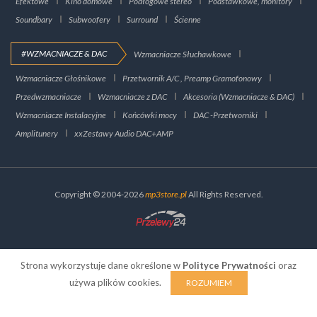
Efektowe
Kino domowe
Podłogowe stereo
Podstawkowe, monitory
Soundbary
Subwoofery
Surround
Ścienne
#WZMACNIACZE & DAC
Wzmacniacze Słuchawkowe
Wzmacniacze Głośnikowe
Przetwornik A/C , Preamp Gramofonowy
Przedwzmacniacze
Wzmacniacze z DAC
Akcesoria (Wzmacniacze & DAC)
Wzmacniacze Instalacyjne
Końcówki mocy
DAC -Przetworniki
Amplitunery
xxZestawy Audio DAC+AMP
Copyright © 2004-2026
mp3store.pl
All Rights Reserved.
Strona wykorzystuje dane określone w
Polityce Prywatności
oraz
używa plików cookies.
ROZUMIEM