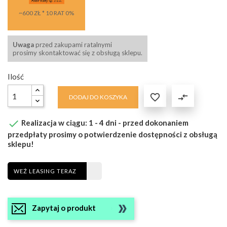
~600 ZŁ * 10 RAT 0%
Uwaga
przed zakupami ratalnymi
prosimy skontaktować się z obsługą sklepu.
Ilość

compare_arrows
DODAJ DO KOSZYKA

Realizacja w ciągu: 1 - 4 dni - przed dokonaniem
przedpłaty prosimy o potwierdzenie dostępności z obsługą
sklepu!
WEŹ LEASING TERAZ
Zapytaj o produkt