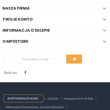
NASZA FIRMA

TWOJE KONTO

INFORMACJA O SKLEPIE

O MP3STORE

Śledź nas
#ODTWARZACZE AUDIO
CD/DVD
Przenośne HI-FI, HI-END
Odtwarzacze Strumieniowe, Sieciowe,Streamery