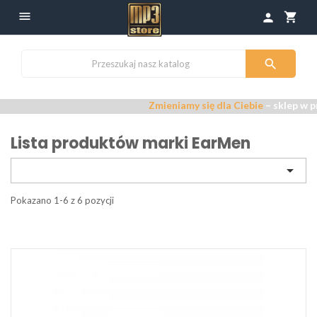

shopping_cart
person

Zmieniamy się dla Ciebie
– sklep w pr
Lista produktów marki EarMen

Pokazano 1-6 z 6 pozycji