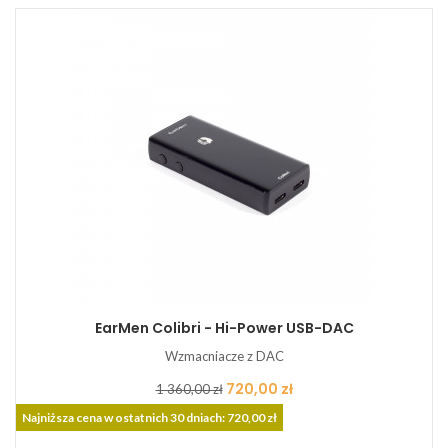
EarMen Colibri - Hi-Power USB-DAC
Wzmacniacze z DAC
Cena
Cena
720,00 zł
1 360,00 zł
podstawowa
Najniższa cena w ostatnich 30 dniach: 720,00 zł