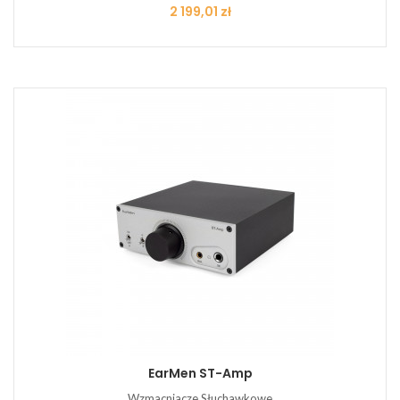
Cena
2 199,01 zł
EarMen ST-Amp
Wzmacniacze Słuchawkowe