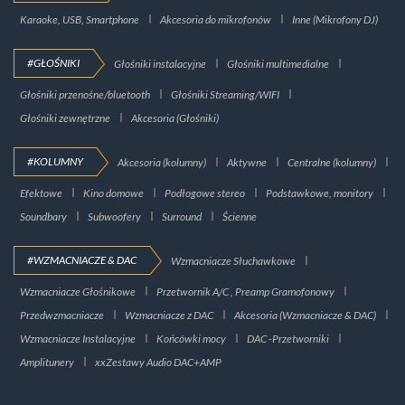
Karaoke, USB, Smartphone
Akcesoria do mikrofonów
Inne (Mikrofony DJ)
#GŁOŚNIKI
Głośniki instalacyjne
Głośniki multimedialne
Głośniki przenośne/bluetooth
Głośniki Streaming/WIFI
Głośniki zewnętrzne
Akcesoria (Głośniki)
#KOLUMNY
Akcesoria (kolumny)
Aktywne
Centralne (kolumny)
Efektowe
Kino domowe
Podłogowe stereo
Podstawkowe, monitory
Soundbary
Subwoofery
Surround
Ścienne
#WZMACNIACZE & DAC
Wzmacniacze Słuchawkowe
Wzmacniacze Głośnikowe
Przetwornik A/C , Preamp Gramofonowy
Przedwzmacniacze
Wzmacniacze z DAC
Akcesoria (Wzmacniacze & DAC)
Wzmacniacze Instalacyjne
Końcówki mocy
DAC -Przetworniki
Amplitunery
xxZestawy Audio DAC+AMP