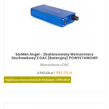
EarMen Angel - Zbalansowany Wzmacniacz
Słuchawkowy Z DAC (bateryjny) POWYSTAWOWY
Wzmacniacze z DAC
Cena
Cena
1 995,00 zł
3 995,00 zł
podstawowa
Najniższa cena w ostatnich 30 dniach: 1 995,00 zł