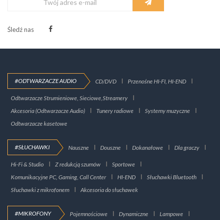
Śledź nas
#ODTWARZACZE AUDIO
CD/DVD
Przenośne HI-FI, HI-END
Odtwarzacze Strumieniowe, Sieciowe,Streamery
Akcesoria (Odtwarzacze Audio)
Tunery radiowe
Systemy muzyczne
Odtwarzacze kasetowe
#SŁUCHAWKI
Nauszne
Douszne
Dokanałowe
Dla graczy
Hi-Fi & Studio
Z redukcją szumów
Sportowe
Komunikacyjne PC, Gaming, Call Center
HI-END
Słuchawki Bluetooth
Słuchawki z mikrofonem
Akcesoria do słuchawek
#MIKROFONY
Pojemnościowe
Dynamiczne
Lampowe