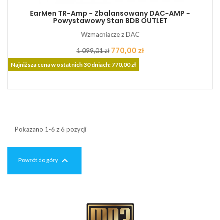
EarMen TR-Amp - Zbalansowany DAC-AMP -
Powystawowy Stan BDB OUTLET
Wzmacniacze z DAC
Cena
Cena
770,00 zł
1 099,01 zł
podstawowa
Najniższa cena w ostatnich 30 dniach: 770,00 zł
Pokazano 1-6 z 6 pozycji

Powrót do góry