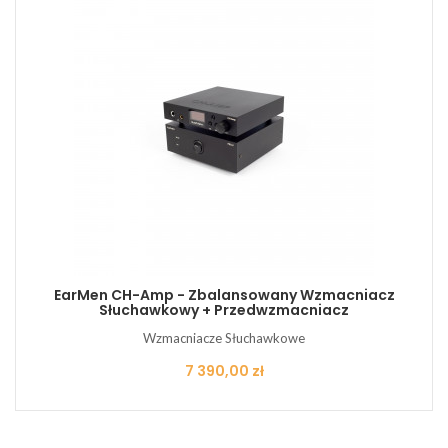
EarMen CH-Amp - Zbalansowany Wzmacniacz
Słuchawkowy + Przedwzmacniacz
Wzmacniacze Słuchawkowe
Cena
7 390,00 zł