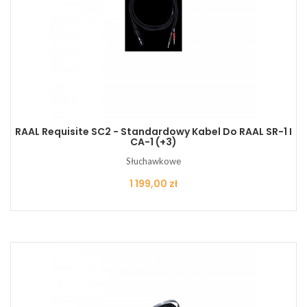
RAAL Requisite SC2 - Standardowy Kabel Do RAAL SR-1 I
CA-1 (+3)
Słuchawkowe
Cena
1 199,00 zł