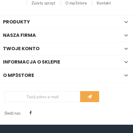
Zużyty sprzęt
O mp3store
Kontakt
PRODUKTY

NASZA FIRMA

TWOJE KONTO

INFORMACJA O SKLEPIE

O MP3STORE

Śledź nas