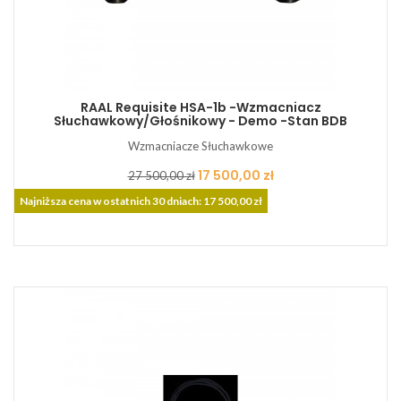
RAAL Requisite HSA-1b -Wzmacniacz
Słuchawkowy/Głośnikowy - Demo -Stan BDB
Wzmacniacze Słuchawkowe
Cena
Cena
17 500,00 zł
27 500,00 zł
podstawowa
Najniższa cena w ostatnich 30 dniach: 17 500,00 zł