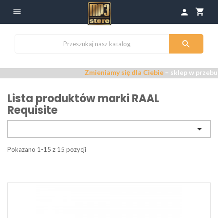

shopping_cart
person

Zmieniamy się dla Ciebie
– sklep w przebudowi
Lista produktów marki RAAL
Requisite

Pokazano 1-15 z 15 pozycji