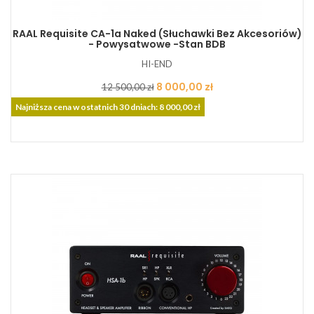
RAAL Requisite CA-1a Naked (słuchawki Bez Akcesoriów)
- Powysatwowe -Stan BDB
HI-END
Cena
Cena
8 000,00 zł
12 500,00 zł
podstawowa
Najniższa cena w ostatnich 30 dniach: 8 000,00 zł