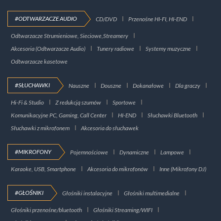
#ODTWARZACZE AUDIO
CD/DVD
Przenośne HI-FI, HI-END
Odtwarzacze Strumieniowe, Sieciowe,Streamery
Akcesoria (Odtwarzacze Audio)
Tunery radiowe
Systemy muzyczne
Odtwarzacze kasetowe
#SŁUCHAWKI
Nauszne
Douszne
Dokanałowe
Dla graczy
Hi-Fi & Studio
Z redukcją szumów
Sportowe
Komunikacyjne PC, Gaming, Call Center
HI-END
Słuchawki Bluetooth
Słuchawki z mikrofonem
Akcesoria do słuchawek
#MIKROFONY
Pojemnościowe
Dynamiczne
Lampowe
Karaoke, USB, Smartphone
Akcesoria do mikrofonów
Inne (Mikrofony DJ)
#GŁOŚNIKI
Głośniki instalacyjne
Głośniki multimedialne
Głośniki przenośne/bluetooth
Głośniki Streaming/WIFI