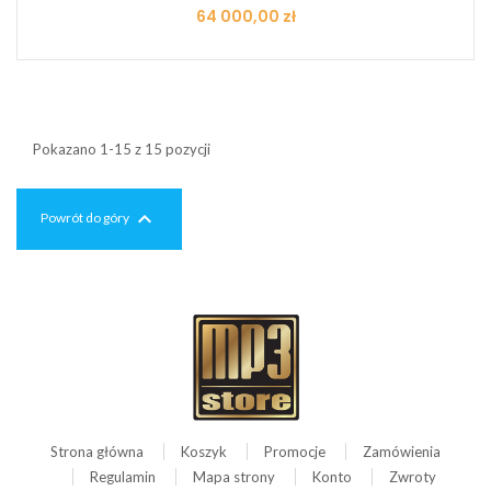
Cena
64 000,00 zł
Pokazano 1-15 z 15 pozycji

Powrót do góry
Strona główna
Koszyk
Promocje
Zamówienia
Regulamin
Mapa strony
Konto
Zwroty