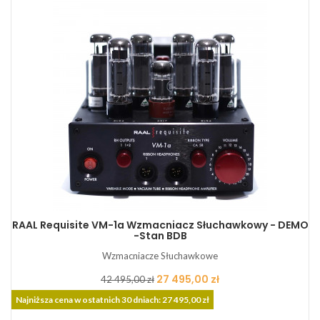
RAAL Requisite VM-1a Wzmacniacz Słuchawkowy - DEMO
-Stan BDB
Wzmacniacze Słuchawkowe
Cena
Cena
27 495,00 zł
42 495,00 zł
podstawowa
Najniższa cena w ostatnich 30 dniach: 27 495,00 zł