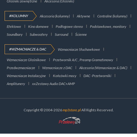
Głośniki zewnętrzne
Akcesoria (Głośniki)
#KOLUMNY
Akcesoria (kolumny)
Aktywne
Centralne (kolumny)
Efektowe
Kino domowe
Podłogowe stereo
Podstawkowe, monitory
Soundbary
Subwoofery
Surround
Ścienne
#WZMACNIACZE & DAC
Wzmacniacze Słuchawkowe
Wzmacniacze Głośnikowe
Przetwornik A/C , Preamp Gramofonowy
Przedwzmacniacze
Wzmacniacze z DAC
Akcesoria (Wzmacniacze & DAC)
Wzmacniacze Instalacyjne
Końcówki mocy
DAC -Przetworniki
Amplitunery
xxZestawy Audio DAC+AMP
Copyright © 2004-2026
mp3store.pl
All Rights Reserved.