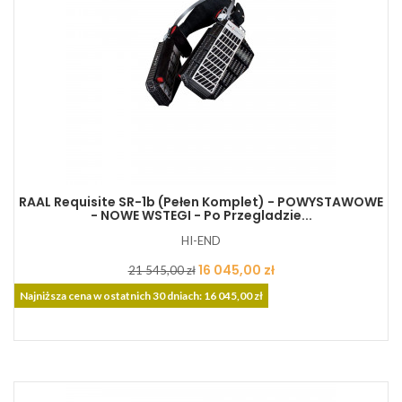
RAAL Requisite SR-1b (pełen Komplet) - POWYSTAWOWE
- NOWE WSTEGI - Po Przegladzie...
HI-END
Cena
Cena
16 045,00 zł
21 545,00 zł
podstawowa
Najniższa cena w ostatnich 30 dniach: 16 045,00 zł