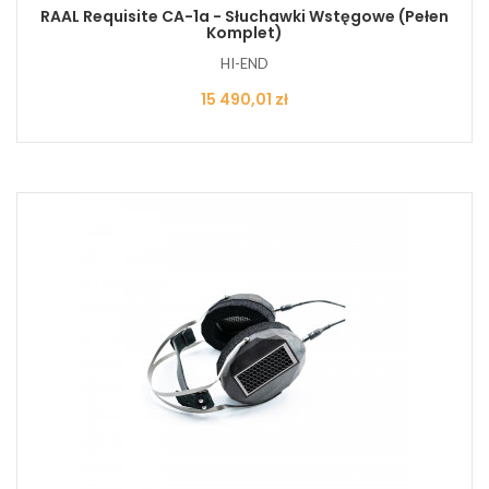
RAAL Requisite CA-1a - Słuchawki Wstęgowe (pełen
Komplet)
HI-END
Cena
15 490,01 zł