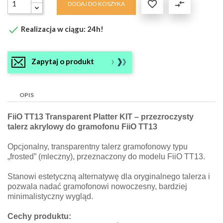

compare_arrows
DODAJ DO KOSZYKA

Realizacja w ciągu: 24h!
Zapytaj o produkt
OPIS
FiiO TT13 Transparent Platter KIT – przezroczysty
talerz akrylowy do gramofonu FiiO TT13
Opcjonalny, transparentny talerz gramofonowy typu
„frosted” (mleczny), przeznaczony do modelu FiiO TT13.
Stanowi estetyczną alternatywę dla oryginalnego talerza i
pozwala nadać gramofonowi nowoczesny, bardziej
minimalistyczny wygląd.
Cechy produktu: