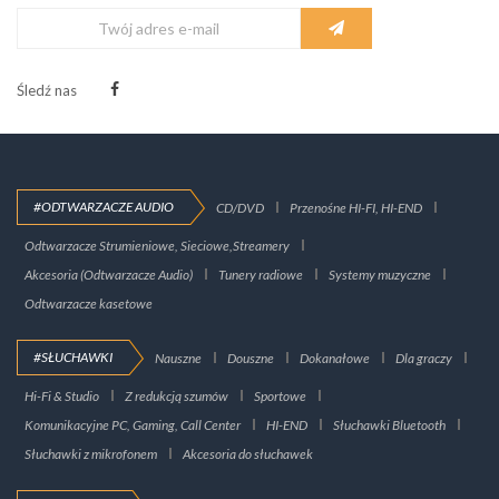
Śledź nas
#ODTWARZACZE AUDIO
CD/DVD
Przenośne HI-FI, HI-END
Odtwarzacze Strumieniowe, Sieciowe,Streamery
Akcesoria (Odtwarzacze Audio)
Tunery radiowe
Systemy muzyczne
Odtwarzacze kasetowe
#SŁUCHAWKI
Nauszne
Douszne
Dokanałowe
Dla graczy
Hi-Fi & Studio
Z redukcją szumów
Sportowe
Komunikacyjne PC, Gaming, Call Center
HI-END
Słuchawki Bluetooth
Słuchawki z mikrofonem
Akcesoria do słuchawek