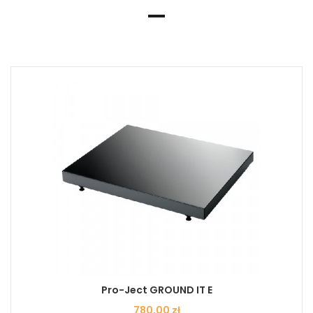
Pro-Ject GROUND IT E
Cena
780,00 zł