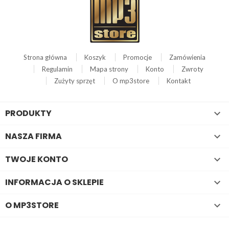
Strona główna
Koszyk
Promocje
Zamówienia
Regulamin
Mapa strony
Konto
Zwroty
Zużyty sprzęt
O mp3store
Kontakt
PRODUKTY

NASZA FIRMA

TWOJE KONTO

INFORMACJA O SKLEPIE

O MP3STORE
