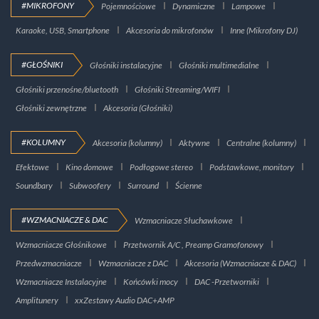
#MIKROFONY
Pojemnościowe
Dynamiczne
Lampowe
Karaoke, USB, Smartphone
Akcesoria do mikrofonów
Inne (Mikrofony DJ)
#GŁOŚNIKI
Głośniki instalacyjne
Głośniki multimedialne
Głośniki przenośne/bluetooth
Głośniki Streaming/WIFI
Głośniki zewnętrzne
Akcesoria (Głośniki)
#KOLUMNY
Akcesoria (kolumny)
Aktywne
Centralne (kolumny)
Efektowe
Kino domowe
Podłogowe stereo
Podstawkowe, monitory
Soundbary
Subwoofery
Surround
Ścienne
#WZMACNIACZE & DAC
Wzmacniacze Słuchawkowe
Wzmacniacze Głośnikowe
Przetwornik A/C , Preamp Gramofonowy
Przedwzmacniacze
Wzmacniacze z DAC
Akcesoria (Wzmacniacze & DAC)
Wzmacniacze Instalacyjne
Końcówki mocy
DAC -Przetworniki
Amplitunery
xxZestawy Audio DAC+AMP