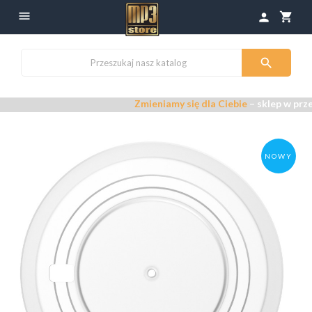

shopping_cart
person

Zmieniamy się dla Ciebie
– sklep w przebudo
NOWY