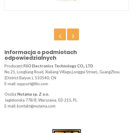
Informacja o podmiotach
odpowiedzialnych
Producent
FiiO Electronics Technology CO., LTD
No.21, Longliang Road, Xialiang Village,Longgui Street,, GuangZhou
(District Baiyun ), 510540, CN
E-mail: support@fiio.com
Osoba
Nutama sp. Z o.o.
Jagielonska 77B/8, Warszawa, 03-215, PL
E-mail: kontakt@nutama.com