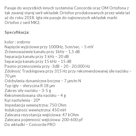
Pasuje do wszystkich innych systemów Concorde oraz OM Ortofona z
tak zwanej starej serii wkładek Ortofon produkowanych przez wiele lat
aż do roku 2018. Igła nie pasuje do najnowszych wkładek marki
Ortofon z serii MK2.
Specyfikacja:
kolor : srebrny
Napięcie wyjściowe przy 1000Hz, 5cm/sec. – 5 mV
Zrównoważenie kanału przy 1kHz – 1,5 dB
Separacja kanału przy 1 kHz – 20 dB
Separacja kanału przy 15 kHz – 15 dB
Pasmo przenoszenia przy -3dB – 20 - 20.000 Hz
Zdolność Trackingowa przy 315 Hz przy rekomendowanej sile nacisku –
70 μm
Odchylenia dynamiczne boczne – 7 μm/m N
Typ igły – sferyczna R 18 μm
Zakres siły nacisku – 3-5 g
Rekomendowana siła nacisku – 4 g
Kąt nachylenia - 20°
Impedancja wewnętrzna: 750 Ohm
Indukcyjność wewnętrzna: 450 mH
Zalecana rezystancja wejściowa: 47 kOhm
Zalecana pojemność wejściowa: 200-600 pF
Do wkładki – Concorde PRO