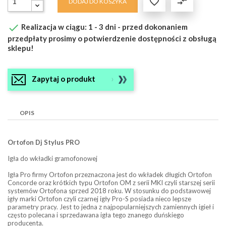

compare_arrows
DODAJ DO KOSZYKA

Realizacja w ciągu: 1 - 3 dni - przed dokonaniem
przedpłaty prosimy o potwierdzenie dostępności z obsługą
sklepu!
Zapytaj o produkt
OPIS
Ortofon Dj Stylus PRO
Igła do wkładki gramofonowej
Igła Pro firmy Ortofon przeznaczona jest do wkładek długich Ortofon
Concorde oraz krótkich typu Ortofon OM z serii MKI czyli starszej serii
systemów Ortofona sprzed 2018 roku. W stosunku do podstawowej
igły marki Ortofon czyli czarnej igły Pro-S posiada nieco lepsze
parametry pracy. Jest to jedna z najpopularniejszych zamiennych igieł i
często polecana i sprzedawana igła tego znanego duńskiego
producenta.