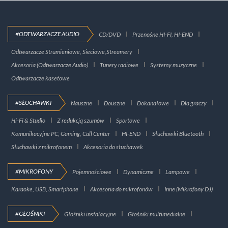
#ODTWARZACZE AUDIO
CD/DVD
Przenośne HI-FI, HI-END
Odtwarzacze Strumieniowe, Sieciowe,Streamery
Akcesoria (Odtwarzacze Audio)
Tunery radiowe
Systemy muzyczne
Odtwarzacze kasetowe
#SŁUCHAWKI
Nauszne
Douszne
Dokanałowe
Dla graczy
Hi-Fi & Studio
Z redukcją szumów
Sportowe
Komunikacyjne PC, Gaming, Call Center
HI-END
Słuchawki Bluetooth
Słuchawki z mikrofonem
Akcesoria do słuchawek
#MIKROFONY
Pojemnościowe
Dynamiczne
Lampowe
Karaoke, USB, Smartphone
Akcesoria do mikrofonów
Inne (Mikrofony DJ)
#GŁOŚNIKI
Głośniki instalacyjne
Głośniki multimedialne