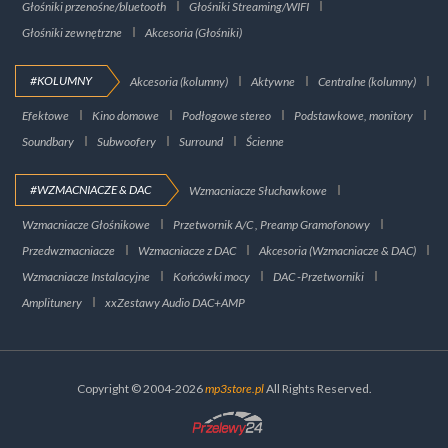
Głośniki przenośne/bluetooth
Głośniki Streaming/WIFI
Głośniki zewnętrzne
Akcesoria (Głośniki)
#KOLUMNY
Akcesoria (kolumny)
Aktywne
Centralne (kolumny)
Efektowe
Kino domowe
Podłogowe stereo
Podstawkowe, monitory
Soundbary
Subwoofery
Surround
Ścienne
#WZMACNIACZE & DAC
Wzmacniacze Słuchawkowe
Wzmacniacze Głośnikowe
Przetwornik A/C , Preamp Gramofonowy
Przedwzmacniacze
Wzmacniacze z DAC
Akcesoria (Wzmacniacze & DAC)
Wzmacniacze Instalacyjne
Końcówki mocy
DAC -Przetworniki
Amplitunery
xxZestawy Audio DAC+AMP
Copyright © 2004-2026
mp3store.pl
All Rights Reserved.