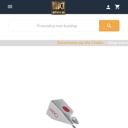

shopping_cart
person

Zmieniamy się dla Ciebie
– sklep w prze