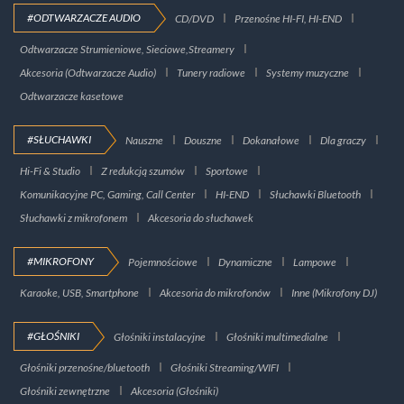
#ODTWARZACZE AUDIO
CD/DVD
Przenośne HI-FI, HI-END
Odtwarzacze Strumieniowe, Sieciowe,Streamery
Akcesoria (Odtwarzacze Audio)
Tunery radiowe
Systemy muzyczne
Odtwarzacze kasetowe
#SŁUCHAWKI
Nauszne
Douszne
Dokanałowe
Dla graczy
Hi-Fi & Studio
Z redukcją szumów
Sportowe
Komunikacyjne PC, Gaming, Call Center
HI-END
Słuchawki Bluetooth
Słuchawki z mikrofonem
Akcesoria do słuchawek
#MIKROFONY
Pojemnościowe
Dynamiczne
Lampowe
Karaoke, USB, Smartphone
Akcesoria do mikrofonów
Inne (Mikrofony DJ)
#GŁOŚNIKI
Głośniki instalacyjne
Głośniki multimedialne
Głośniki przenośne/bluetooth
Głośniki Streaming/WIFI
Głośniki zewnętrzne
Akcesoria (Głośniki)