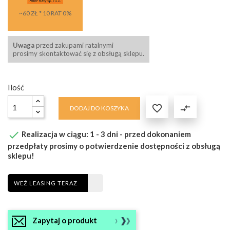
~60 ZŁ * 10 RAT 0%
Uwaga
przed zakupami ratalnymi
prosimy skontaktować się z obsługą sklepu.
Ilość

compare_arrows
DODAJ DO KOSZYKA

Realizacja w ciągu: 1 - 3 dni - przed dokonaniem
przedpłaty prosimy o potwierdzenie dostępności z obsługą
sklepu!
WEŹ LEASING TERAZ
Zapytaj o produkt