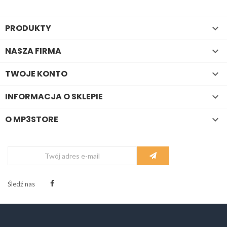
PRODUKTY

NASZA FIRMA

TWOJE KONTO

INFORMACJA O SKLEPIE

O MP3STORE

Śledź nas