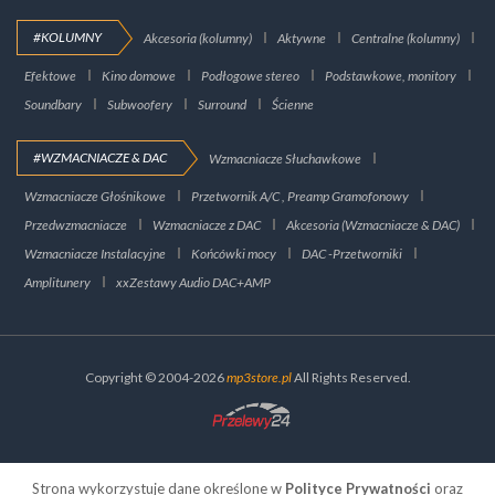
#KOLUMNY
Akcesoria (kolumny)
Aktywne
Centralne (kolumny)
Efektowe
Kino domowe
Podłogowe stereo
Podstawkowe, monitory
Soundbary
Subwoofery
Surround
Ścienne
#WZMACNIACZE & DAC
Wzmacniacze Słuchawkowe
Wzmacniacze Głośnikowe
Przetwornik A/C , Preamp Gramofonowy
Przedwzmacniacze
Wzmacniacze z DAC
Akcesoria (Wzmacniacze & DAC)
Wzmacniacze Instalacyjne
Końcówki mocy
DAC -Przetworniki
Amplitunery
xxZestawy Audio DAC+AMP
Copyright © 2004-2026
mp3store.pl
All Rights Reserved.
Strona wykorzystuje dane określone w
Polityce Prywatności
oraz