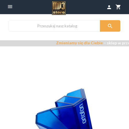

shopping_cart
person

Zmieniamy się dla Ciebie
– sklep w prze