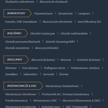
Słuchawki z mikrofonem
Akcesoria do słuchawek
#MIKROFONY
Pojemnościowe
Dynamiczne
Lampowe
Karaoke, USB, Smartphone
Akcesoria do mikrofonów
Inne (Mikrofony DJ)
#GŁOŚNIKI
Głośniki instalacyjne
Głośniki multimedialne
Głośniki przenośne/bluetooth
Głośniki Streaming/WIFI
Głośniki zewnętrzne
Akcesoria (Głośniki)
#KOLUMNY
Akcesoria (kolumny)
Aktywne
Centralne (kolumny)
Efektowe
Kino domowe
Podłogowe stereo
Podstawkowe, monitory
Soundbary
Subwoofery
Surround
Ścienne
#WZMACNIACZE & DAC
Wzmacniacze Słuchawkowe
Wzmacniacze Głośnikowe
Przetwornik A/C , Preamp Gramofonowy
Przedwzmacniacze
Wzmacniacze z DAC
Akcesoria (Wzmacniacze & DAC)
Wzmacniacze Instalacyjne
Końcówki mocy
DAC -Przetworniki