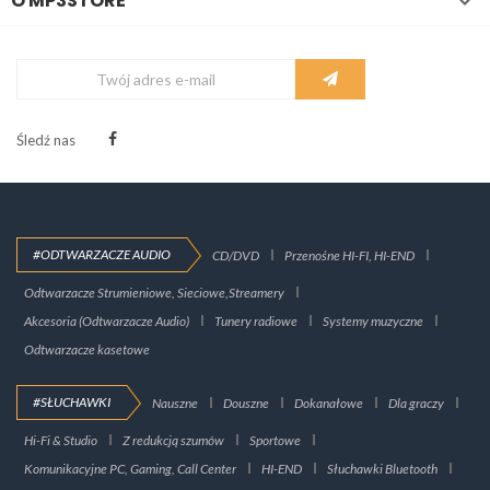
O MP3STORE

Śledź nas
#ODTWARZACZE AUDIO
CD/DVD
Przenośne HI-FI, HI-END
Odtwarzacze Strumieniowe, Sieciowe,Streamery
Akcesoria (Odtwarzacze Audio)
Tunery radiowe
Systemy muzyczne
Odtwarzacze kasetowe
#SŁUCHAWKI
Nauszne
Douszne
Dokanałowe
Dla graczy
Hi-Fi & Studio
Z redukcją szumów
Sportowe
Komunikacyjne PC, Gaming, Call Center
HI-END
Słuchawki Bluetooth