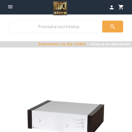

shopping_cart
person

Zmieniamy się dla Ciebie
– sklep w przebudowie –
Pr