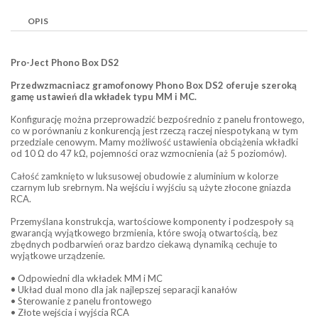
OPIS
Pro-Ject Phono Box DS2
Przedwzmacniacz gramofonowy Phono Box DS2 oferuje szeroką
gamę ustawień dla wkładek typu MM i MC.
Konfigurację można przeprowadzić bezpośrednio z panelu frontowego,
co w porównaniu z konkurencją jest rzeczą raczej niespotykaną w tym
przedziale cenowym. Mamy możliwość ustawienia obciążenia wkładki
od 10 Ω do 47 kΩ, pojemności oraz wzmocnienia (aż 5 poziomów).
Całość zamknięto w luksusowej obudowie z aluminium w kolorze
czarnym lub srebrnym. Na wejściu i wyjściu są użyte złocone gniazda
RCA.
Przemyślana konstrukcja, wartościowe komponenty i podzespoły są
gwarancją wyjątkowego brzmienia, które swoją otwartością, bez
zbędnych podbarwień oraz bardzo ciekawą dynamiką cechuje to
wyjątkowe urządzenie.
• Odpowiedni dla wkładek MM i MC
• Układ dual mono dla jak najlepszej separacji kanałów
• Sterowanie z panelu frontowego
• Złote wejścia i wyjścia RCA