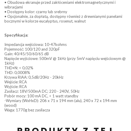
• Obudowa ekranuje przed zakłóceniami elektromagnetycznymi i
wibracjami
• Dostępny kolor: czarny lub srebrny
• Opcjonalnie, za dopłatą, dostępny również z drewnianymi panelami
bocznymi w kolorze eucalyptus, rosenut, walnut
Specyfikacja:
Impedancja wejściowa: 10-47kohms
Pojemność: 100/120 and 320pF
Gain: 40/45/50/60/65 dB
Napięcie wyjściowe: 500mV @ 1kHz (przy 5mV napięciu wejściowym @
1kHz)
THD+N: < 0,02%
THD: 0,0008%
Krzywa RIAA: 0,5dB/20Hz - 20kHz
Wejście: RCA
Wyjście: RCA
Zasilacz: 18V/500mA DC; 220 - 240V, 50Hz
Pobór mocy: 100 mA DC, < 1 watt standby
-Wymiary (WxHxD): 206 x 71 x 194 mm (alu), 240 x 72 x 194 mm
(wood)
Waga: 1770g bez zasilacza
PRODUKTY Z TEJ