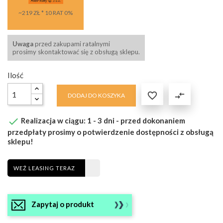
~219 ZŁ * 10 RAT 0%
Uwaga
przed zakupami ratalnymi
prosimy skontaktować się z obsługą sklepu.
Ilość

compare_arrows
DODAJ DO KOSZYKA

Realizacja w ciągu: 1 - 3 dni - przed dokonaniem
przedpłaty prosimy o potwierdzenie dostępności z obsługą
sklepu!
WEŹ LEASING TERAZ
Zapytaj o produkt