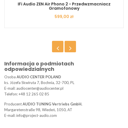
IFi Audio ZEN Air Phono 2 - Przedwzmacniacz
Gramofonowy
Cena
599,00 zł
Informacja o podmiotach
odpowiedzialnych
Osoba
AUDIO CENTER POLAND
ks. Józefa Skwiruta 7, Bochnia, 32-700, PL
E-mail: audiocenter@audiocenter.pl
Telefon: +48 12 265 02 85
Producent
AUDIO TUNING Vertriebs GmbH.
Margaretenstraße 98, Wiedeń, 1050, AT
E-mail: info@project-audio.com