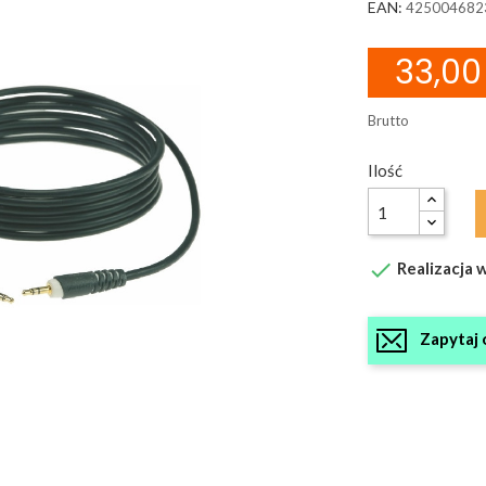
EAN:
425004682
33,00 
Brutto
Ilość

Realizacja w
Zapytaj 