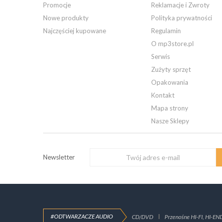
Promocje
Reklamacje i Zwroty
Nowe produkty
Polityka prywatności
Najczęściej kupowane
Regulamin
O mp3store.pl
Serwis
Zużyty sprzęt
Opakowania
Kontakt
Mapa strony
Nasze Sklepy
Newsletter
#ODTWARZACZE AUDIO
CD/DVD
Przenośne HI-FI, HI-EN