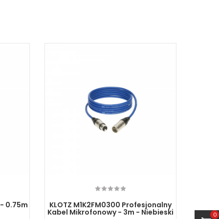
 - 0.75m
KLOTZ M1K2FM0300 Profesjonalny
NORDOS
Kabel Mikrofonowy - 3m - Niebieski
-
0