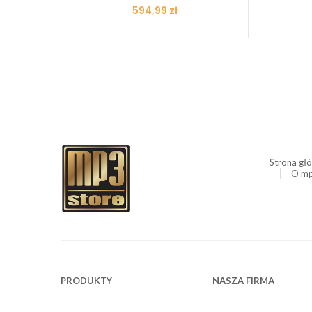
Cena
594,99 zł
Strona gł
O mp
PRODUKTY
NASZA FIRMA