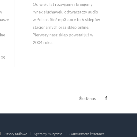
Od wielu lat rozwijamy i kreujemy
ów
rynek słuchawek, odtwarzaczy audio
nasze
w Polsce. Sieć mp3store to 6 sklepów
stacjonarnych oraz sklep online.
ine
Pierwszy nasz sklep powstał już w
2004 roku.
209
Śledź nas
Tunery radiowe
Systemy muzyczne
Odtwarzacze kasetowe