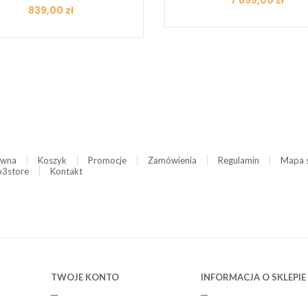
7 899,00 zł
Cena
839,00 zł
ówna
Koszyk
Promocje
Zamówienia
Regulamin
Mapa 
3store
Kontakt
TWOJE KONTO
INFORMACJA O SKLEPIE