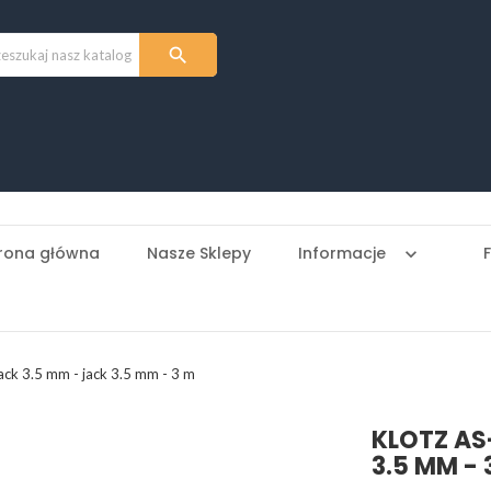

rona główna
Nasze Sklepy
Informacje
keyboard_arrow_down
k 3.5 mm - jack 3.5 mm - 3 m
KLOTZ AS
3.5 MM - 