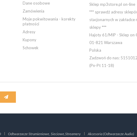
Dane osobowe
Sklep mp3store.pl on-line
Zamówienia
*** sprawdź adresy sklep
Moje pokwitowania - korekty
stacjonarnych w zakładce 
płatności
sklepy ***
Adresy
Hajoty 61/MIP - Sklep on-l
Kupony
01-821 Warszawa
Schowek
Polska
Zadzwoń do nas:
515101
(Pn-Pt 11-18)
D
Odtwarzacze Strumieniowe, Sieciowe,Streamery
Akcesoria (Odtwarzacze Audio)