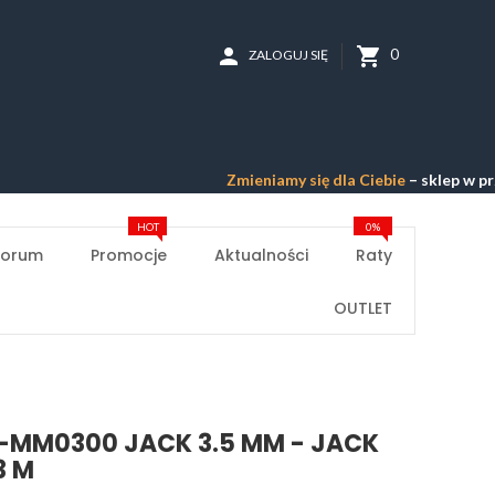
person
shopping_cart
0
ZALOGUJ SIĘ
Zmieniamy się dla Ciebie
– sklep w przebudow
HOT
0%
Forum
Promocje
Aktualności
Raty
OUTLET
-MM0300 JACK 3.5 MM - JACK
3 M