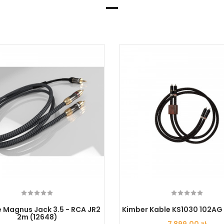
e Magnus Jack 3.5 - RCA JR2
Kimber Kable KS1030 102AG
2m (12648)
Cena