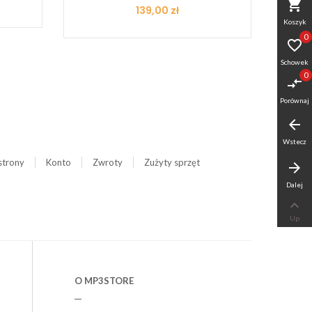
shopping_cart
Cena
139,00 zł
Koszyk
0

Schowek
0
compare_arrows
Porównaj
arrow_back
Wstecz
strony
Konto
Zwroty
Zużyty sprzęt
arrow_forward
Dalej

Up
O MP3STORE