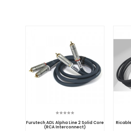
ałowy
Furutech ADL Alpha Line 2 Solid Core
Ricabl
- 15m
(RCA Interconnect)