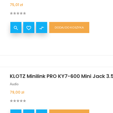
Cena
75,01 zł


compare_arrows
DODAJ DO KOSZYKA
KLOTZ Minilink PRO KY7-600 Mini Jack 3.
Audio
Cena
79,00 zł