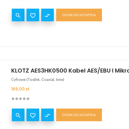


compare_arrows
DODAJ DO KOSZYKA
KLOTZ AES3HK0500 Kabel AES/EBU I Mikr
Cyfrowe (Toslink, Coaxial, Inne)
Cena
169,00 zł


compare_arrows
DODAJ DO KOSZYKA