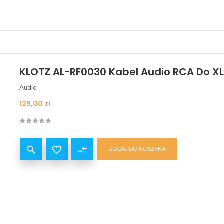
KLOTZ AL-RF0030 Kabel Audio RCA Do XL
Audio
Cena
129,00 zł


compare_arrows
DODAJ DO KOSZYKA