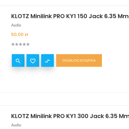
KLOTZ Minilink PRO KY1 150 Jack 6.35 Mm 
Audio
Cena
50,00 zł


compare_arrows
DODAJ DO KOSZYKA
KLOTZ Minilink PRO KY1 300 Jack 6.35 Mm
Audio