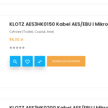
KLOTZ AES3HK0150 Kabel AES/EBU I Mikr
Cyfrowe (Toslink, Coaxial, Inne)
Cena
89,00 zł


compare_arrows
DODAJ DO KOSZYKA
KLOTZ AES3HK0200 Kabel AES/EBU I Mikr