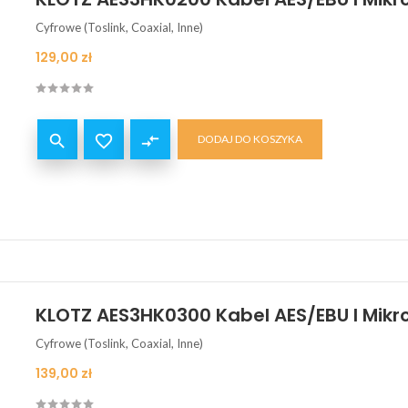
Cyfrowe (Toslink, Coaxial, Inne)
Cena
129,00 zł


compare_arrows
DODAJ DO KOSZYKA
KLOTZ AES3HK0300 Kabel AES/EBU I Mikr
Cyfrowe (Toslink, Coaxial, Inne)
Cena
139,00 zł