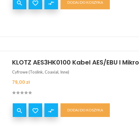


compare_arrows
DODAJ DO KOSZYKA
KLOTZ AES3HK0100 Kabel AES/EBU I Mikr
Cyfrowe (Toslink, Coaxial, Inne)
Cena
79,00 zł


compare_arrows
DODAJ DO KOSZYKA