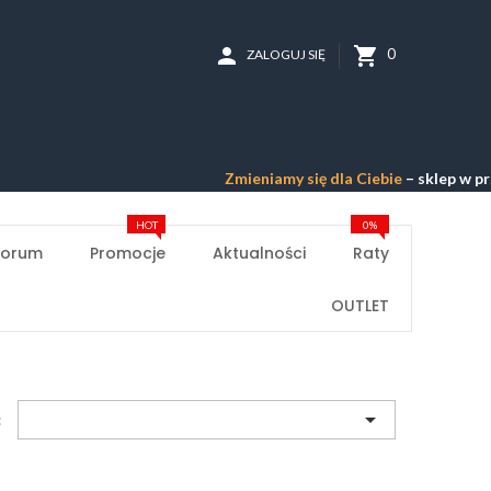
person
shopping_cart
0
ZALOGUJ SIĘ
Zmieniamy się dla Ciebie
– sklep w przebud
HOT
0%
Forum
Promocje
Aktualności
Raty
OUTLET

: