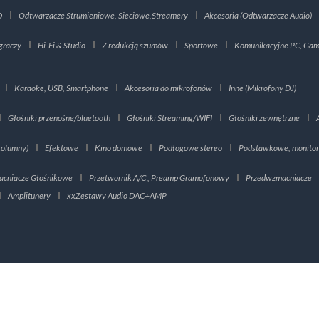
D
Odtwarzacze Strumieniowe, Sieciowe,Streamery
Akcesoria (Odtwarzacze Audio)
graczy
Hi-Fi & Studio
Z redukcją szumów
Sportowe
Komunikacyjne PC, Gami
Karaoke, USB, Smartphone
Akcesoria do mikrofonów
Inne (Mikrofony DJ)
Głośniki przenośne/bluetooth
Głośniki Streaming/WIFI
Głośniki zewnętrzne
kolumny)
Efektowe
Kino domowe
Podłogowe stereo
Podstawkowe, monito
cniacze Głośnikowe
Przetwornik A/C , Preamp Gramofonowy
Przedwzmacniacze
Amplitunery
xxZestawy Audio DAC+AMP
tuje dane określone w
Polityce Prywatności
oraz używa plików cookies.