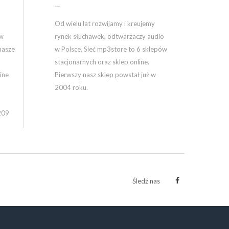
Od wielu lat rozwijamy i kreujemy
ów
rynek słuchawek, odtwarzaczy audio
nasze
w Polsce. Sieć mp3store to 6 sklepów
stacjonarnych oraz sklep online.
ine
Pierwszy nasz sklep powstał już w
2004 roku.
209
Śledź nas