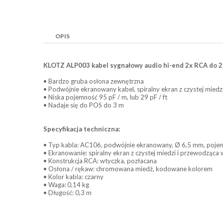
OPIS
KLOTZ ALP003 kabel sygnałowy audio hi-end 2x RCA do 2
• Bardzo gruba osłona zewnętrzna
• Podwójnie ekranowany kabel, spiralny ekran z czystej miedz
• Niska pojemność 95 pF / m, lub 29 pF / ft
• Nadaje się do POS do 3 m
Specyfikacja techniczna:
• Typ kabla: AC106, podwójnie ekranowany, Ø 6,5 mm, pojemn
• Ekranowanie: spiralny ekran z czystej miedzi i przewodząc
• Konstrukcja RCA: wtyczka, pozłacana
• Osłona / rękaw: chromowana miedź, kodowane kolorem
• Kolor kabla: czarny
• Waga:
0,14 kg
• Długość: 0,3 m