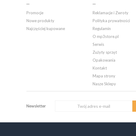
Promocje
Reklamacje i Zwroty
Nowe produkty
Polityka prywatności
Najczęściej kupowane
Regulamin
O mp3store.pl
Serwis
Zużyty sprzęt
Opakowania
Kontakt
Mapa strony
Nasze Sklepy
Newsletter