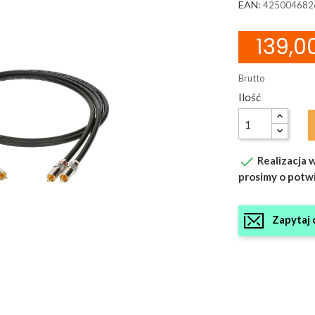
EAN:
425004682
139,00
Brutto
Ilość

Realizacja w
prosimy o potw
Zapytaj 