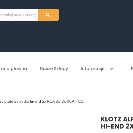

rona główna
Nasze Sklepy
Informacje
keyboard_arrow_down
sygnałowy audio hi-end 2x RCA do 2x RCA - 0.3m
KLOTZ AL
HI-END 2