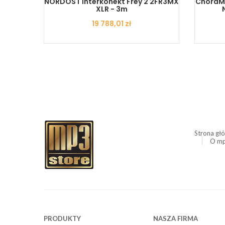
IO RCA
NORDOST Interkonekt Frey 2 2FR3MX
ChordMu
XLR - 3m
Cena
19 788,01 zł
Strona gł
O mp
PRODUKTY
NASZA FIRMA