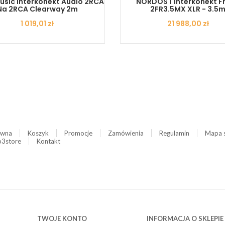
sic Interkonekt Audio 2RCA
NORDOST Interkonekt Fr
Na 2RCA Clearway 2m
2FR3.5MX XLR - 3.5
Cena
1 019,01 zł
Cena
21 988,00 zł
ówna
Koszyk
Promocje
Zamówienia
Regulamin
Mapa 
3store
Kontakt
TWOJE KONTO
INFORMACJA O SKLEPIE