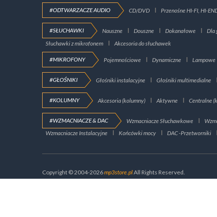
#ODTWARZACZE AUDIO
CD/DVD
Przenośne HI-FI, HI-EN
#SŁUCHAWKI
Nauszne
Douszne
Dokanałowe
Dla 
Słuchawki z mikrofonem
Akcesoria do słuchawek
#MIKROFONY
Pojemnościowe
Dynamiczne
Lampowe
#GŁOŚNIKI
Głośniki instalacyjne
Głośniki multimedialne
#KOLUMNY
Akcesoria (kolumny)
Aktywne
Centralne (
#WZMACNIACZE & DAC
Wzmacniacze Słuchawkowe
Wzma
Wzmacniacze Instalacyjne
Końcówki mocy
DAC -Przetworniki
Copyright © 2004-2026
mp3store.pl
All Rights Reserved.
Strona wykorzys