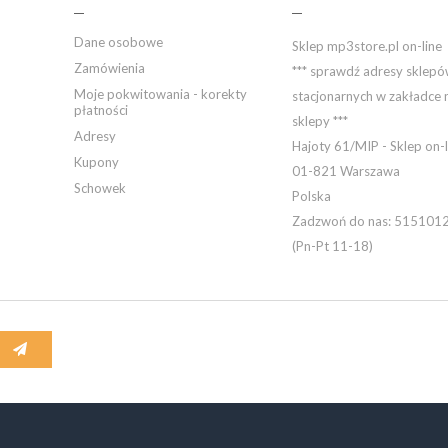
Dane osobowe
Sklep mp3store.pl on-line
Zamówienia
*** sprawdź adresy sklep
Moje pokwitowania - korekty
stacjonarnych w zakładce 
płatności
sklepy ***
Adresy
Hajoty 61/MIP - Sklep on-l
Kupony
01-821 Warszawa
Schowek
Polska
Zadzwoń do nas:
515101
(Pn-Pt 11-18)