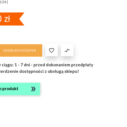
6041
 zł

compare_arrows
DODAJ DO KOSZYKA
 ciągu: 1 - 7 dni - przed dokonaniem przedpłaty
ierdzenie dostępności z obsługą sklepu!
o produkt