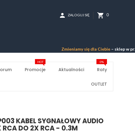
person
shopping_cart
0
ZALOGUJ SIĘ
Zmieniamy się dla Ciebie
– sklep w przebudowi
HOT
0%
Forum
Promocje
Aktualności
Raty
OUTLET
P003 KABEL SYGNAŁOWY AUDIO
X RCA DO 2X RCA - 0.3M