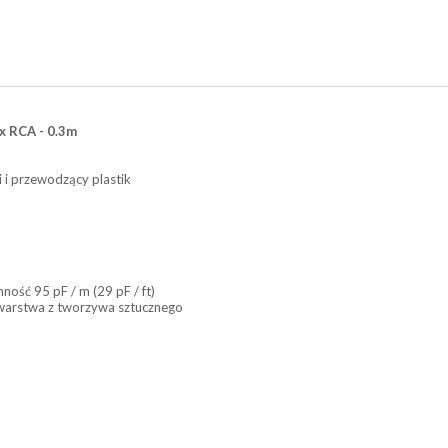
x RCA - 0.3m
i i przewodzący plastik
ość 95 pF / m (29 pF / ft)
a warstwa z tworzywa sztucznego