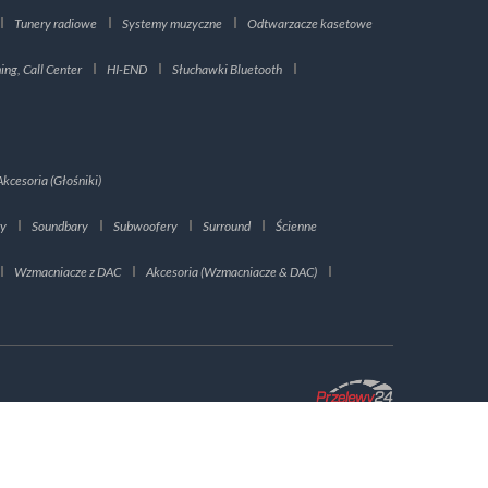
Tunery radiowe
Systemy muzyczne
Odtwarzacze kasetowe
ng, Call Center
HI-END
Słuchawki Bluetooth
Akcesoria (Głośniki)
ry
Soundbary
Subwoofery
Surround
Ścienne
Wzmacniacze z DAC
Akcesoria (Wzmacniacze & DAC)
ROZUMIEM