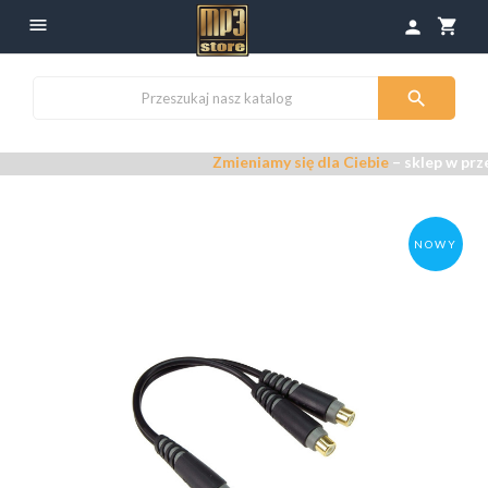

shopping_cart
person

Zmieniamy się dla Ciebie
– sklep w prze
NOWY