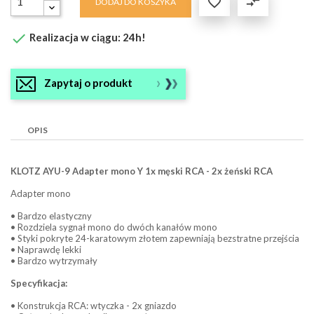

compare_arrows
DODAJ DO KOSZYKA

Realizacja w ciągu: 24h!
Zapytaj o produkt
OPIS
KLOTZ AYU-9 Adapter mono Y 1x męski RCA - 2x żeński RCA
Adapter mono
• Bardzo elastyczny
• Rozdziela sygnał mono do dwóch kanałów mono
• Styki pokryte 24-karatowym złotem zapewniają bezstratne przejścia
• Naprawdę lekki
• Bardzo wytrzymały
Specyfikacja:
• Konstrukcja RCA: wtyczka - 2x gniazdo