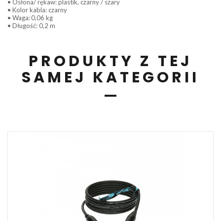
• Osłona/ rękaw: plastik, czarny / szary
• Kolor kabla: czarny
• Waga:
0,06 kg
• Długość: 0,2 m
PRODUKTY Z TEJ
SAMEJ KATEGORII