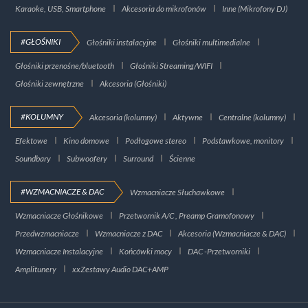
Karaoke, USB, Smartphone
Akcesoria do mikrofonów
Inne (Mikrofony DJ)
#GŁOŚNIKI
Głośniki instalacyjne
Głośniki multimedialne
Głośniki przenośne/bluetooth
Głośniki Streaming/WIFI
Głośniki zewnętrzne
Akcesoria (Głośniki)
#KOLUMNY
Akcesoria (kolumny)
Aktywne
Centralne (kolumny)
Efektowe
Kino domowe
Podłogowe stereo
Podstawkowe, monitory
Soundbary
Subwoofery
Surround
Ścienne
#WZMACNIACZE & DAC
Wzmacniacze Słuchawkowe
Wzmacniacze Głośnikowe
Przetwornik A/C , Preamp Gramofonowy
Przedwzmacniacze
Wzmacniacze z DAC
Akcesoria (Wzmacniacze & DAC)
Wzmacniacze Instalacyjne
Końcówki mocy
DAC -Przetworniki
Amplitunery
xxZestawy Audio DAC+AMP