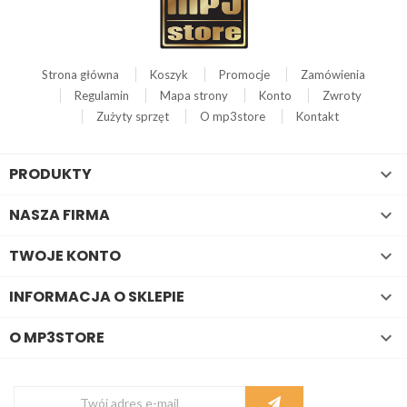
Strona główna
Koszyk
Promocje
Zamówienia
Regulamin
Mapa strony
Konto
Zwroty
Zużyty sprzęt
O mp3store
Kontakt
PRODUKTY

NASZA FIRMA

TWOJE KONTO

INFORMACJA O SKLEPIE

O MP3STORE
