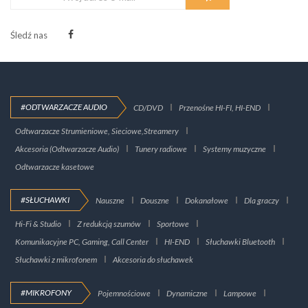
Śledź nas
#ODTWARZACZE AUDIO
CD/DVD
Przenośne HI-FI, HI-END
Odtwarzacze Strumieniowe, Sieciowe,Streamery
Akcesoria (Odtwarzacze Audio)
Tunery radiowe
Systemy muzyczne
Odtwarzacze kasetowe
#SŁUCHAWKI
Nauszne
Douszne
Dokanałowe
Dla graczy
Hi-Fi & Studio
Z redukcją szumów
Sportowe
Komunikacyjne PC, Gaming, Call Center
HI-END
Słuchawki Bluetooth
Słuchawki z mikrofonem
Akcesoria do słuchawek
#MIKROFONY
Pojemnościowe
Dynamiczne
Lampowe