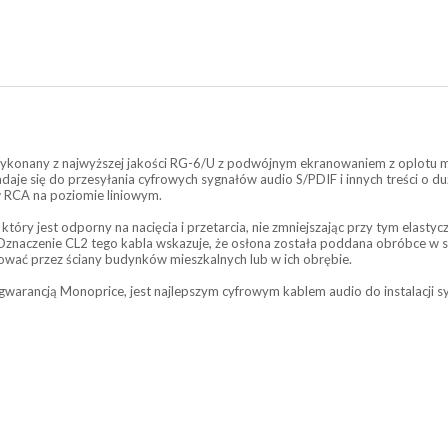
wykonany z najwyższej jakości RG-6/U z podwójnym ekranowaniem z oplotu m
daje się do przesyłania cyfrowych sygnałów audio S/PDIF i innych treści o 
 RCA na poziomie liniowym.
który jest odporny na nacięcia i przetarcia, nie zmniejszając przy tym elast
znaczenie CL2 tego kabla wskazuje, że osłona została poddana obróbce w 
wać przez ściany budynków mieszkalnych lub w ich obrębie.
ą gwarancją Monoprice, jest najlepszym cyfrowym kablem audio do instalacj