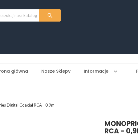

rona główna
Nasze Sklepy
Informacje
keyboard_arrow_down
s Digital Coaxial RCA - 0,9m
MONOPRIC
RCA - 0,