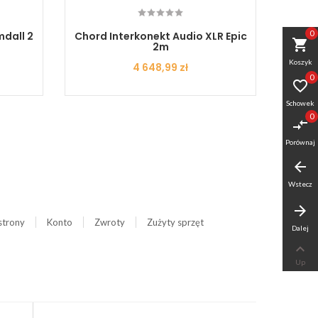
0
dall 2
Chord Interkonekt Audio XLR Epic
Cardas
shopping_cart
2m
Koszyk
Cena
4 648,99 zł
0

Schowek
0
compare_arrows
Porównaj
arrow_back
Wstecz
arrow_forward
strony
Konto
Zwroty
Zużyty sprzęt
Dalej

Up