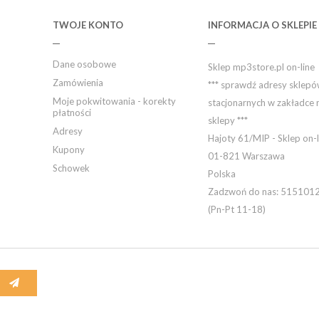
TWOJE KONTO
INFORMACJA O SKLEPIE
Dane osobowe
Sklep mp3store.pl on-line
Zamówienia
*** sprawdź adresy sklep
Moje pokwitowania - korekty
stacjonarnych w zakładce 
płatności
sklepy ***
Adresy
Hajoty 61/MIP - Sklep on-l
Kupony
01-821 Warszawa
Schowek
Polska
Zadzwoń do nas:
515101
(Pn-Pt 11-18)