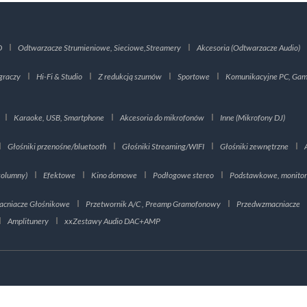
D
Odtwarzacze Strumieniowe, Sieciowe,Streamery
Akcesoria (Odtwarzacze Audio)
graczy
Hi-Fi & Studio
Z redukcją szumów
Sportowe
Komunikacyjne PC, Gami
Karaoke, USB, Smartphone
Akcesoria do mikrofonów
Inne (Mikrofony DJ)
Głośniki przenośne/bluetooth
Głośniki Streaming/WIFI
Głośniki zewnętrzne
kolumny)
Efektowe
Kino domowe
Podłogowe stereo
Podstawkowe, monito
cniacze Głośnikowe
Przetwornik A/C , Preamp Gramofonowy
Przedwzmacniacze
Amplitunery
xxZestawy Audio DAC+AMP