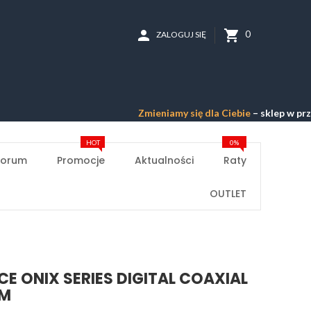
person
shopping_cart
0
ZALOGUJ SIĘ
Zmieniamy się dla Ciebie
– sklep w przebudowi
HOT
0%
Forum
Promocje
Aktualności
Raty
OUTLET
E ONIX SERIES DIGITAL COAXIAL
9M