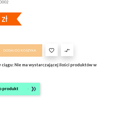
0002
zł

compare_arrows
DODAJ DO KOSZYKA
w ciągu: Nie ma wystarczającej ilości produktów w
o produkt