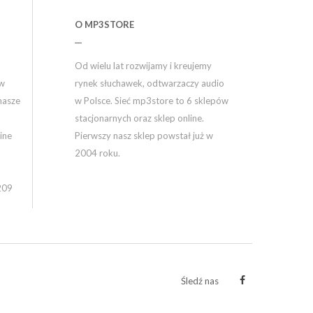
O MP3STORE
Od wielu lat rozwijamy i kreujemy
ów
rynek słuchawek, odtwarzaczy audio
nasze
w Polsce. Sieć mp3store to 6 sklepów
stacjonarnych oraz sklep online.
ine
Pierwszy nasz sklep powstał już w
2004 roku.
209
Śledź nas