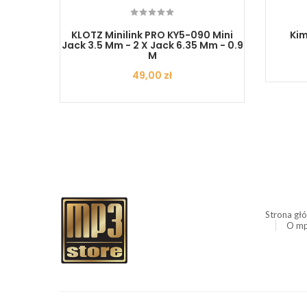
nekt 2x
KLOTZ Minilink PRO KY5-090 Mini
Kim
Jack 3.5 Mm - 2 X Jack 6.35 Mm - 0.9
M
Cena
49,00 zł
Strona gł
O mp