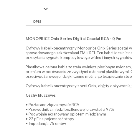

OPIS
MONOPRICE Onix Series Digital Coaxial RCA - 0,9m
Cyfrowy kabel koncentryczny Monoprice Onix Series został 
spowodowanego zakłóceniami EMI i RFI. Ten kabel idealnie na
przesyłania sygnału kompozytowego wideo i innych sygnałów
Plastikowa osłona kabla została owinięta plecionym nylonem, 
premium w porównaniu ze zwykłymi osłonami plastikowymi. O
przeciwpożarowego, dzięki czemu można go bezpiecznie stoso
Cyfrowy kabel koncentryczny z serii Onix, objęty dożywotni
Cechy kluczowe:
• Pozłacane złącza męskie RCA
• Przewodnik z miedzi beztlenowej o czystości 97%
• Podwójnie ekranowany oplotem miedzianym
• 22 pF na pojemność stopy
• Impedancja 75 omów