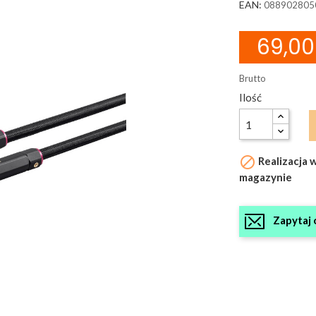
EAN:
088902805
69,00 
Brutto
Ilość

Realizacja 
magazynie
Zapytaj 