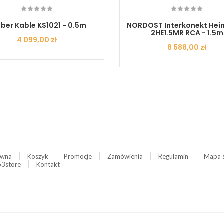
ber Kable KS1021 - 0.5m
NORDOST Interkonekt Heim
2HE1.5MR RCA - 1.5m
Cena
4 099,00 zł
Cena
8 588,00 zł
ówna
Koszyk
Promocje
Zamówienia
Regulamin
Mapa 
3store
Kontakt