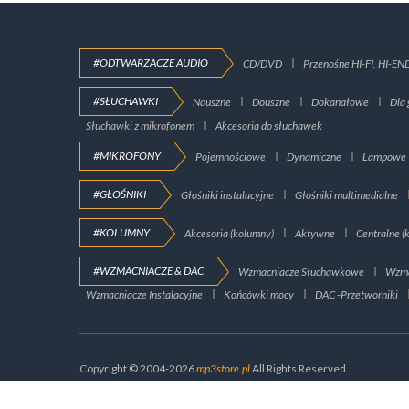
#ODTWARZACZE AUDIO
CD/DVD
Przenośne HI-FI, HI-EN
#SŁUCHAWKI
Nauszne
Douszne
Dokanałowe
Dla 
Słuchawki z mikrofonem
Akcesoria do słuchawek
#MIKROFONY
Pojemnościowe
Dynamiczne
Lampowe
#GŁOŚNIKI
Głośniki instalacyjne
Głośniki multimedialne
#KOLUMNY
Akcesoria (kolumny)
Aktywne
Centralne (
#WZMACNIACZE & DAC
Wzmacniacze Słuchawkowe
Wzma
Wzmacniacze Instalacyjne
Końcówki mocy
DAC -Przetworniki
Copyright © 2004-2026
mp3store.pl
All Rights Reserved.