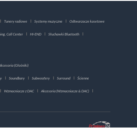
Tunery radiowe
Systemy muzyczne
Odtwarzacze kasetowe
ng, Call Center
HI-END
Słuchawki Bluetooth
Akcesoria (Głośniki)
ry
Soundbary
Subwoofery
Surround
Ścienne
Wzmacniacze z DAC
Akcesoria (Wzmacniacze & DAC)