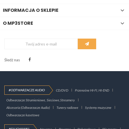
INFORMACJA O SKLEPIE

O MP3STORE

Śledź nas
#ODTWARZACZE AUDIO
CD/DVD
Przenośne HI-FI, HI-END
Odtwarzacze Strumieniowe, Sieciowe,Streamery
Akcesoria (Odtwarzacze Audio)
Tunery radiowe
Systemy muzyczne
Odtwarzacze kasetowe
#SŁUCHAWKI