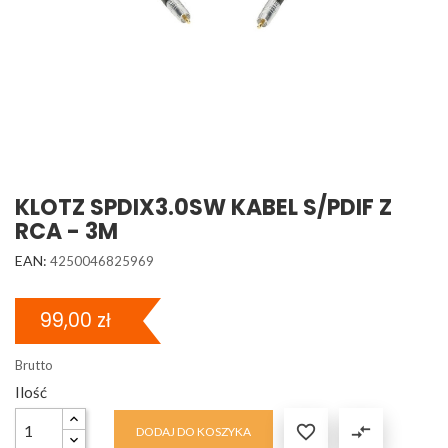
KLOTZ SPDIX3.0SW KABEL S/PDIF Z
RCA - 3M
EAN:
4250046825969
99,00 zł
Brutto
Ilość

compare_arrows
DODAJ DO KOSZYKA