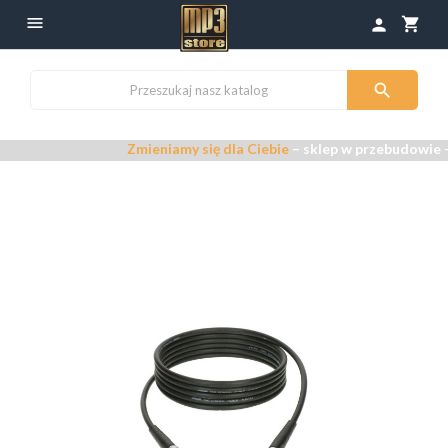

shopping_cart
person

Zmieniamy się dla Ciebie
– sklep w przebudowie –
P