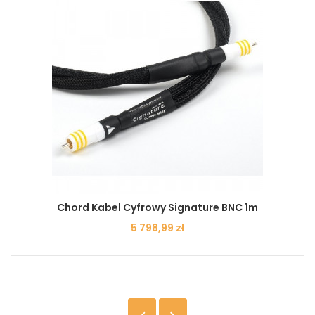
Chord Kabel Cyfrowy Signature BNC 1m
Cena
5 798,99 zł