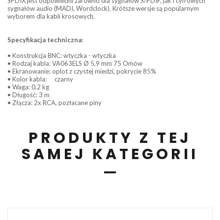
SPDIX jest odpowiedni zarówno dla sygnałów S/PDIF, jak i cyfrowych
sygnałów audio (MADI, Wordclock). Krótsze wersje są popularnym
wyborem dla kabli krosowych.
Specyfikacja techniczna:
• Konstrukcja BNC: wtyczka - wtyczka
• Rodzaj kabla: VA063ELS Ø 5,9 mm 75 Omów
• Ekranowanie: oplot z czystej miedzi, pokrycie 85%
• Kolor kabla:
czarny
• Waga: 0,2 kg
• Długość: 3 m
• Złącza: 2x RCA, pozłacane piny
PRODUKTY Z TEJ
SAMEJ KATEGORII