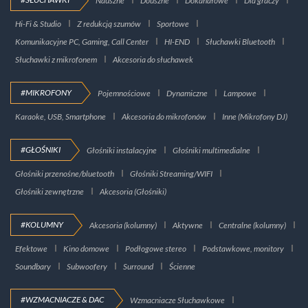
Nauszne
Douszne
Dokanałowe
Dla graczy
Hi-Fi & Studio
Z redukcją szumów
Sportowe
Komunikacyjne PC, Gaming, Call Center
HI-END
Słuchawki Bluetooth
Słuchawki z mikrofonem
Akcesoria do słuchawek
#MIKROFONY
Pojemnościowe
Dynamiczne
Lampowe
Karaoke, USB, Smartphone
Akcesoria do mikrofonów
Inne (Mikrofony DJ)
#GŁOŚNIKI
Głośniki instalacyjne
Głośniki multimedialne
Głośniki przenośne/bluetooth
Głośniki Streaming/WIFI
Głośniki zewnętrzne
Akcesoria (Głośniki)
#KOLUMNY
Akcesoria (kolumny)
Aktywne
Centralne (kolumny)
Efektowe
Kino domowe
Podłogowe stereo
Podstawkowe, monitory
Soundbary
Subwoofery
Surround
Ścienne
#WZMACNIACZE & DAC
Wzmacniacze Słuchawkowe