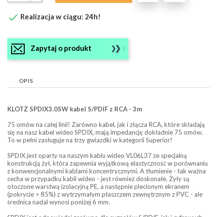

Realizacja w ciągu: 24h!
Zapytaj o produkt
OPIS
KLOTZ SPDIX3.0SW kabel S/PDIF z RCA - 3m
75 omów na całej linii! Zarówno kabel, jak i złącza RCA, które składają
się na nasz kabel wideo SPDIX, mają impedancję dokładnie 75 omów.
To w pełni zasługuje na trzy gwiazdki w kategorii Superior!
SPDIX jest oparty na naszym kablu wideo VL06L37 ze specjalną
konstrukcją żył, która zapewnia wyjątkową elastyczność w porównaniu
z konwencjonalnymi kablami koncentrycznymi. A tłumienie - tak ważna
cecha w przypadku kabli wideo - jest również doskonałe. Żyły są
otoczone warstwą izolacyjną PE, a następnie plecionym ekranem
(pokrycie > 85%) z wytrzymałym płaszczem zewnętrznym z PVC - ale
średnica nadal wynosi poniżej 6 mm.