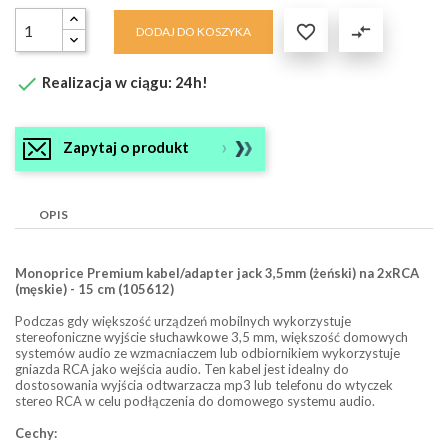

compare_arrows
DODAJ DO KOSZYKA

Realizacja w ciągu: 24h!
Zapytaj o produkt
OPIS
Monoprice Premium kabel/adapter jack 3,5mm (żeński) na 2xRCA
(męskie) - 15 cm (105612)
Podczas gdy większość urządzeń mobilnych wykorzystuje
stereofoniczne wyjście słuchawkowe 3,5 mm, większość domowych
systemów audio ze wzmacniaczem lub odbiornikiem wykorzystuje
gniazda RCA jako wejścia audio. Ten kabel jest idealny do
dostosowania wyjścia odtwarzacza mp3 lub telefonu do wtyczek
stereo RCA w celu podłączenia do domowego systemu audio.
Cechy: