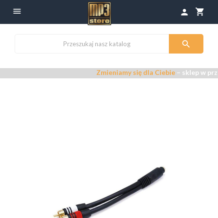

shopping_cart
person

Zmieniamy się dla Ciebie
– sklep w prz