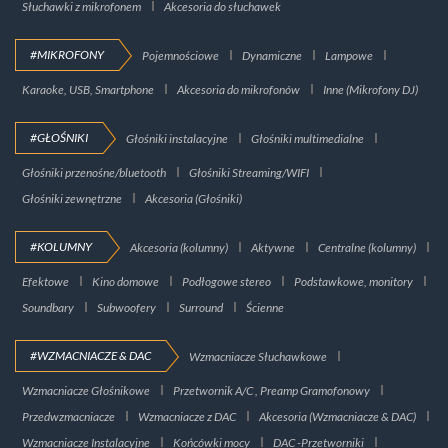
Słuchawki z mikrofonem
Akcesoria do słuchawek
#MIKROFONY
Pojemnościowe
Dynamiczne
Lampowe
Karaoke, USB, Smartphone
Akcesoria do mikrofonów
Inne (Mikrofony DJ)
#GŁOŚNIKI
Głośniki instalacyjne
Głośniki multimedialne
Głośniki przenośne/bluetooth
Głośniki Streaming/WIFI
Głośniki zewnętrzne
Akcesoria (Głośniki)
#KOLUMNY
Akcesoria (kolumny)
Aktywne
Centralne (kolumny)
Efektowe
Kino domowe
Podłogowe stereo
Podstawkowe, monitory
Soundbary
Subwoofery
Surround
Ścienne
#WZMACNIACZE & DAC
Wzmacniacze Słuchawkowe
Wzmacniacze Głośnikowe
Przetwornik A/C , Preamp Gramofonowy
Przedwzmacniacze
Wzmacniacze z DAC
Akcesoria (Wzmacniacze & DAC)
Wzmacniacze Instalacyjne
Końcówki mocy
DAC -Przetworniki