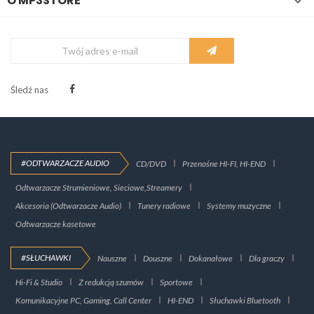
O MP3STORE

Śledź nas
#ODTWARZACZE AUDIO
CD/DVD
Przenośne HI-FI, HI-END
Odtwarzacze Strumieniowe, Sieciowe,Streamery
Akcesoria (Odtwarzacze Audio)
Tunery radiowe
Systemy muzyczne
Odtwarzacze kasetowe
#SŁUCHAWKI
Nauszne
Douszne
Dokanałowe
Dla graczy
Hi-Fi & Studio
Z redukcją szumów
Sportowe
Komunikacyjne PC, Gaming, Call Center
HI-END
Słuchawki Bluetooth