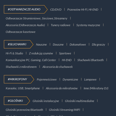
#ODTWARZACZE AUDIO
CD/DVD
Przenośne HI-FI, HI-END
Odtwarzacze Strumieniowe, Sieciowe,Streamery
Akcesoria (Odtwarzacze Audio)
Tunery radiowe
Systemy muzyczne
Odtwarzacze kasetowe
#SŁUCHAWKI
Nauszne
Douszne
Dokanałowe
Dla graczy
Hi-Fi & Studio
Z redukcją szumów
Sportowe
Komunikacyjne PC, Gaming, Call Center
HI-END
Słuchawki Bluetooth
Słuchawki z mikrofonem
Akcesoria do słuchawek
#MIKROFONY
Pojemnościowe
Dynamiczne
Lampowe
Karaoke, USB, Smartphone
Akcesoria do mikrofonów
Inne (Mikrofony DJ)
#GŁOŚNIKI
Głośniki instalacyjne
Głośniki multimedialne
Głośniki przenośne/bluetooth
Głośniki Streaming/WIFI