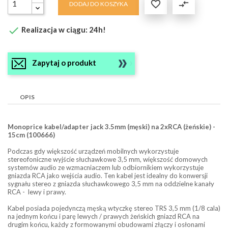

compare_arrows
DODAJ DO KOSZYKA

Realizacja w ciągu: 24h!
Zapytaj o produkt
OPIS
Monoprice kabel/adapter jack 3.5mm (męski) na 2xRCA (żeńskie) -
15cm (100666)
Podczas gdy większość urządzeń mobilnych wykorzystuje
stereofoniczne wyjście słuchawkowe 3,5 mm, większość domowych
systemów audio ze wzmacniaczem lub odbiornikiem wykorzystuje
gniazda RCA jako wejścia audio. Ten kabel jest idealny do konwersji
sygnału stereo z gniazda słuchawkowego 3,5 mm na oddzielne kanały
RCA - lewy i prawy.
Kabel posiada pojedynczą męską wtyczkę stereo TRS 3,5 mm (1/8 cala)
na jednym końcu i parę lewych / prawych żeńskich gniazd RCA na
drugim końcu, każdy z formowanymi obudowami złączy i osłonami