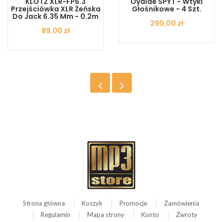
KLOTZ XLR-FP6.3
Oyaide SPYT - Wtyki
Przejściówka XLR Żeńska
Głośnikowe - 4 Szt.
Do Jack 6.35 Mm - 0.2m
Cena
290,00 zł
Cena
89,00 zł
Strona główna
Koszyk
Promocje
Zamówienia
Regulamin
Mapa strony
Konto
Zwroty