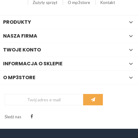
Zużyty sprzęt
O mp3store
Kontakt
PRODUKTY

NASZA FIRMA

TWOJE KONTO

INFORMACJA O SKLEPIE

O MP3STORE

Śledź nas