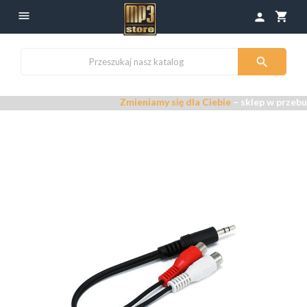

shopping_cart
person

Zmieniamy się dla Ciebie
– sklep w przebud