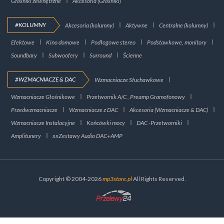
Głośniki zewnętrzne
Akcesoria (Głośniki)
#KOLUMNY
Akcesoria (kolumny)
Aktywne
Centralne (kolumny)
Efektowe
Kino domowe
Podłogowe stereo
Podstawkowe, monitory
Soundbary
Subwoofery
Surround
Ścienne
#WZMACNIACZE & DAC
Wzmacniacze Słuchawkowe
Wzmacniacze Głośnikowe
Przetwornik A/C , Preamp Gramofonowy
Przedwzmacniacze
Wzmacniacze z DAC
Akcesoria (Wzmacniacze & DAC)
Wzmacniacze Instalacyjne
Końcówki mocy
DAC -Przetworniki
Amplitunery
xxZestawy Audio DAC+AMP
Copyright © 2004-2026
mp3store.pl
All Rights Reserved.