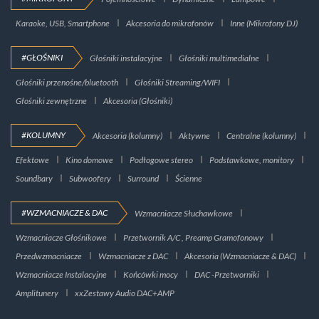
Karaoke, USB, Smartphone
Akcesoria do mikrofonów
Inne (Mikrofony DJ)
#GŁOŚNIKI
Głośniki instalacyjne
Głośniki multimedialne
Głośniki przenośne/bluetooth
Głośniki Streaming/WIFI
Głośniki zewnętrzne
Akcesoria (Głośniki)
#KOLUMNY
Akcesoria (kolumny)
Aktywne
Centralne (kolumny)
Efektowe
Kino domowe
Podłogowe stereo
Podstawkowe, monitory
Soundbary
Subwoofery
Surround
Ścienne
#WZMACNIACZE & DAC
Wzmacniacze Słuchawkowe
Wzmacniacze Głośnikowe
Przetwornik A/C , Preamp Gramofonowy
Przedwzmacniacze
Wzmacniacze z DAC
Akcesoria (Wzmacniacze & DAC)
Wzmacniacze Instalacyjne
Końcówki mocy
DAC -Przetworniki
Amplitunery
xxZestawy Audio DAC+AMP