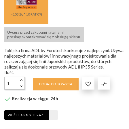
~103 ZŁ * 10 RAT 0%
Uwaga
przed zakupami ratalnymi
prosimy skontaktować się z obsługą sklepu.
Tokijska firma ADL by Furutech konkuruje z najlepszymi. Używa
najlepszych materiałów i innowacyjnego projektowania dla
rozszerzającej się linii Japońskich produktów, do których
zaliczają się doskonałe przewody ADL iHP35 Series.
Ilość

compare_arrows
DODAJ DO KOSZYKA

Realizacja w ciągu: 24h!
WEŹ LEASING TERAZ