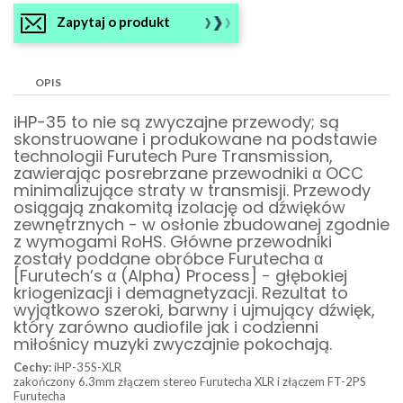
Zapytaj o produkt
OPIS
iHP-35 to nie są zwyczajne przewody; są
skonstruowane i produkowane na podstawie
technologii Furutech Pure Transmission,
zawierając posrebrzane przewodniki α OCC
minimalizujące straty w transmisji. Przewody
osiągają znakomitą izolację od dźwięków
zewnętrznych - w osłonie zbudowanej zgodnie
z wymogami RoHS. Główne przewodniki
zostały poddane obróbce Furutecha α
[Furutech’s α (Alpha) Process] - głębokiej
kriogenizacji i demagnetyzacji. Rezultat to
wyjątkowo szeroki, barwny i ujmujący dźwięk,
który zarówno audiofile jak i codzienni
miłośnicy muzyki zwyczajnie pokochają.
Cechy:
iHP-35S-XLR
zakończony 6.3mm złączem stereo Furutecha XLR i złączem FT-2PS
Furutecha