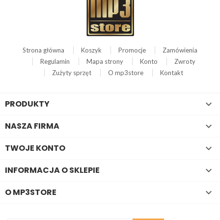
Strona główna
Koszyk
Promocje
Zamówienia
Regulamin
Mapa strony
Konto
Zwroty
Zużyty sprzęt
O mp3store
Kontakt
PRODUKTY

NASZA FIRMA

TWOJE KONTO

INFORMACJA O SKLEPIE

O MP3STORE
