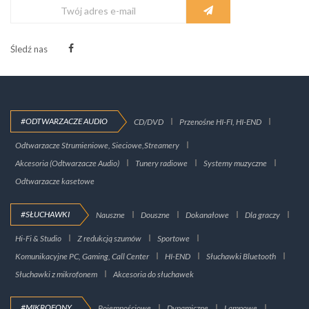
Śledź nas
#ODTWARZACZE AUDIO
CD/DVD
Przenośne HI-FI, HI-END
Odtwarzacze Strumieniowe, Sieciowe,Streamery
Akcesoria (Odtwarzacze Audio)
Tunery radiowe
Systemy muzyczne
Odtwarzacze kasetowe
#SŁUCHAWKI
Nauszne
Douszne
Dokanałowe
Dla graczy
Hi-Fi & Studio
Z redukcją szumów
Sportowe
Komunikacyjne PC, Gaming, Call Center
HI-END
Słuchawki Bluetooth
Słuchawki z mikrofonem
Akcesoria do słuchawek
#MIKROFONY
Pojemnościowe
Dynamiczne
Lampowe