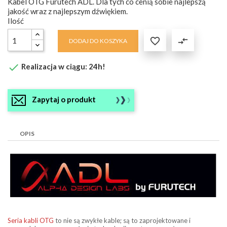
Kabel OTG Furutech ADL. Dla tych co cenią sobie najlepszą
jakość wraz z najlepszym dźwiękiem.
Ilość

compare_arrows
DODAJ DO KOSZYKA

Realizacja w ciągu: 24h!
Zapytaj o produkt
OPIS
Seria kabli OTG
to nie są zwykłe kable; są to zaprojektowane i