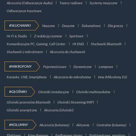
Akcesoria (Odtwarzacze Audio)
Tunery radiowe
Systemy muzyczne
Odtwarzacze kasetowe
#SŁUCHAWKI
Nauszne
Douszne
Dokanałowe
Dla graczy
Hi-Fi & Studio
Z redukcją szumów
Sportowe
Komunikacyjne PC, Gaming, Call Center
HI-END
Słuchawki Bluetooth
Słuchawki z mikrofonem
Akcesoria do słuchawek
#MIKROFONY
Pojemnościowe
Dynamiczne
Lampowe
Karaoke, USB, Smartphone
Akcesoria do mikrofonów
Inne (Mikrofony DJ)
#GŁOŚNIKI
Głośniki instalacyjne
Głośniki multimedialne
Głośniki przenośne/bluetooth
Głośniki Streaming/WIFI
Głośniki zewnętrzne
Akcesoria (Głośniki)
#KOLUMNY
Akcesoria (kolumny)
Aktywne
Centralne (kolumny)
Efektowe
Kino domowe
Podłogowe stereo
Podstawkowe, monitory