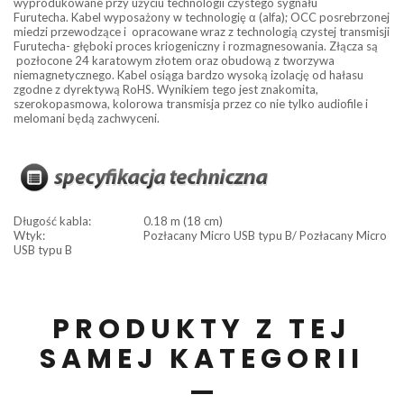
wyprodukowane przy użyciu technologii czystego sygnału
Furutecha. Kabel wyposażony w technologię α (alfa); OCC posrebrzonej
miedzi przewodzące i opracowane wraz z technologią czystej transmisji
Furutecha- głęboki proces kriogeniczny i rozmagnesowania. Złącza są
pozłocone 24 karatowym złotem oraz obudową z tworzywa
niemagnetycznego. Kabel osiąga bardzo wysoką izolację od hałasu
zgodne z dyrektywą RoHS. Wynikiem tego jest znakomita,
szerokopasmowa, kolorowa transmisja przez co nie tylko audiofile i
melomani będą zachwyceni.
Długość kabla:
0.18 m (18 cm)
Wtyk:
Pozłacany Micro USB typu B/ Pozłacany Micro
USB typu B
PRODUKTY Z TEJ
SAMEJ KATEGORII