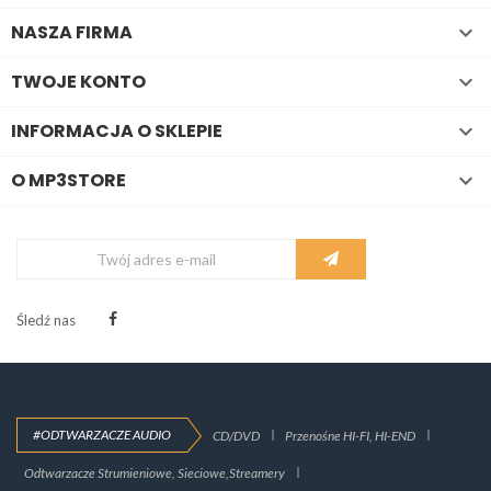
NASZA FIRMA

TWOJE KONTO

INFORMACJA O SKLEPIE

O MP3STORE

Śledź nas
#ODTWARZACZE AUDIO
CD/DVD
Przenośne HI-FI, HI-END
Odtwarzacze Strumieniowe, Sieciowe,Streamery