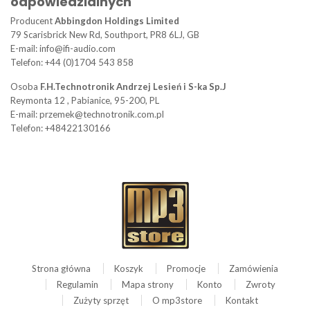
odpowiedzialnych
Producent
Abbingdon Holdings Limited
79 Scarisbrick New Rd, Southport, PR8 6LJ, GB
E-mail: info@ifi-audio.com
Telefon: +44 (0)1704 543 858
Osoba
F.H.Technotronik Andrzej Lesień i S-ka Sp.J
Reymonta 12 , Pabianice, 95-200, PL
E-mail: przemek@technotronik.com.pl
Telefon: +48422130166
Strona główna
Koszyk
Promocje
Zamówienia
Regulamin
Mapa strony
Konto
Zwroty
Zużyty sprzęt
O mp3store
Kontakt