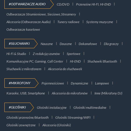
#ODTWARZACZE AUDIO
CD/DVD
Przenośne HI-FI, HI-END
Odtwarzacze Strumieniowe, Sieciowe,Streamery
Akcesoria (Odtwarzacze Audio)
Tunery radiowe
Systemy muzyczne
Odtwarzacze kasetowe
#SŁUCHAWKI
Nauszne
Douszne
Dokanałowe
Dla graczy
Hi-Fi & Studio
Z redukcją szumów
Sportowe
Komunikacyjne PC, Gaming, Call Center
HI-END
Słuchawki Bluetooth
Słuchawki z mikrofonem
Akcesoria do słuchawek
#MIKROFONY
Pojemnościowe
Dynamiczne
Lampowe
Karaoke, USB, Smartphone
Akcesoria do mikrofonów
Inne (Mikrofony DJ)
#GŁOŚNIKI
Głośniki instalacyjne
Głośniki multimedialne
Głośniki przenośne/bluetooth
Głośniki Streaming/WIFI
Głośniki zewnętrzne
Akcesoria (Głośniki)