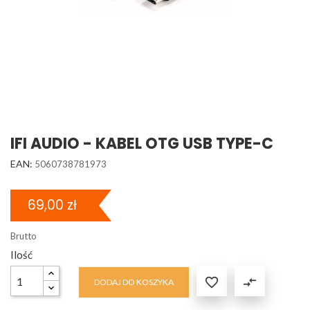
IFI AUDIO - KABEL OTG USB TYPE-C
EAN:
5060738781973
69,00 zł
Brutto
Ilość

compare_arrows
DODAJ DO KOSZYKA