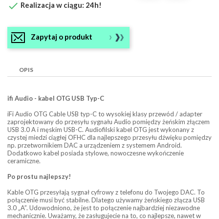

Realizacja w ciągu: 24h!
Zapytaj o produkt
OPIS
ifi Audio - kabel OTG USB Typ-C
iFi Audio OTG Cable USB typ-C to wysokiej klasy przewód / adapter
zaprojektowany do przesyłu sygnału Audio pomiędzy żeńskim złączem
USB 3.0 A i męskim USB-C. Audiofilski kabel OTG jest wykonany z
czystej miedzi ciągłej OFHC dla najlepszego przesyłu dźwięku pomiędzy
np. przetwornikiem DAC a urządzeniem z systemem Android.
Dodatkowo kabel posiada stylowe, nowoczesne wykończenie
ceramiczne.
Po prostu najlepszy!
Kable OTG przesyłają sygnał cyfrowy z telefonu do Twojego DAC. To
połączenie musi być stabilne. Dlatego używamy żeńskiego złącza USB
3.0 „A”. Udowodniono, że jest to połączenie najbardziej niezawodne
mechanicznie. Uważamy, że zasługujecie na to, co najlepsze, nawet w