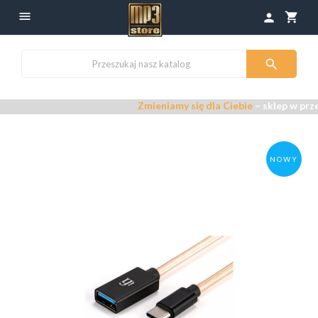

shopping_cart
person

Zmieniamy się dla Ciebie
– sklep w prze
NOWY