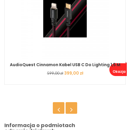
AudioQuest Cinnamon Kabel USB C Do Lighting 1,5 M
Okazja ..
Cena
Cena
399,00 zł
599,00 zł
podstawowa
Informacja o podmiotach