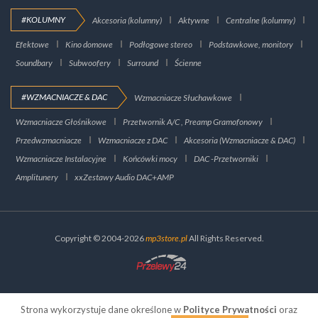
#KOLUMNY
Akcesoria (kolumny)
Aktywne
Centralne (kolumny)
Efektowe
Kino domowe
Podłogowe stereo
Podstawkowe, monitory
Soundbary
Subwoofery
Surround
Ścienne
#WZMACNIACZE & DAC
Wzmacniacze Słuchawkowe
Wzmacniacze Głośnikowe
Przetwornik A/C , Preamp Gramofonowy
Przedwzmacniacze
Wzmacniacze z DAC
Akcesoria (Wzmacniacze & DAC)
Wzmacniacze Instalacyjne
Końcówki mocy
DAC -Przetworniki
Amplitunery
xxZestawy Audio DAC+AMP
Copyright © 2004-2026
mp3store.pl
All Rights Reserved.
Strona wykorzystuje dane określone w
Polityce Prywatności
oraz