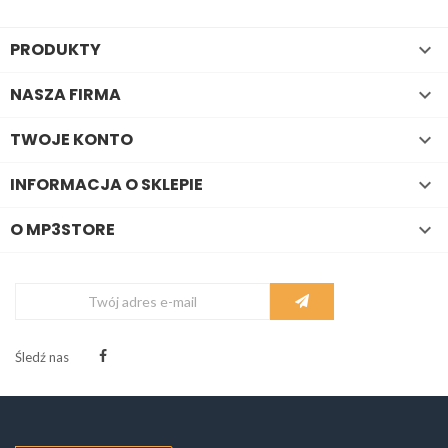
PRODUKTY

NASZA FIRMA

TWOJE KONTO

INFORMACJA O SKLEPIE

O MP3STORE

Śledź nas