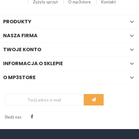
Zużyty sprzęt
O mp3store
Kontakt
PRODUKTY

NASZA FIRMA

TWOJE KONTO

INFORMACJA O SKLEPIE

O MP3STORE

Śledź nas