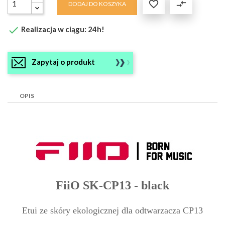

compare_arrows
DODAJ DO KOSZYKA

Realizacja w ciągu: 24h!
Zapytaj o produkt
OPIS
FiiO SK-CP13 - black
Etui ze skóry ekologicznej dla odtwarzacza CP13