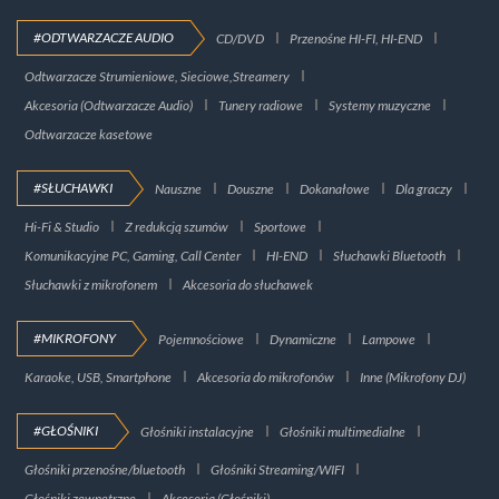
#ODTWARZACZE AUDIO
CD/DVD
Przenośne HI-FI, HI-END
Odtwarzacze Strumieniowe, Sieciowe,Streamery
Akcesoria (Odtwarzacze Audio)
Tunery radiowe
Systemy muzyczne
Odtwarzacze kasetowe
#SŁUCHAWKI
Nauszne
Douszne
Dokanałowe
Dla graczy
Hi-Fi & Studio
Z redukcją szumów
Sportowe
Komunikacyjne PC, Gaming, Call Center
HI-END
Słuchawki Bluetooth
Słuchawki z mikrofonem
Akcesoria do słuchawek
#MIKROFONY
Pojemnościowe
Dynamiczne
Lampowe
Karaoke, USB, Smartphone
Akcesoria do mikrofonów
Inne (Mikrofony DJ)
#GŁOŚNIKI
Głośniki instalacyjne
Głośniki multimedialne
Głośniki przenośne/bluetooth
Głośniki Streaming/WIFI
Głośniki zewnętrzne
Akcesoria (Głośniki)