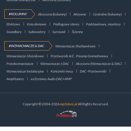
#KOLUMNY
Akcesoria (kolumny)
Aktywne
Centralne (kolumny)
Efektowe
Kino domowe
Podłogowe stereo
Podstawkowe, monitory
Soundbary
Subwoofery
Surround
Ścienne
#WZMACNIACZE & DAC
Wzmacniacze Słuchawkowe
Wzmacniacze Głośnikowe
Przetwornik A/C , Preamp Gramofonowy
Przedwzmacniacze
Wzmacniacze z DAC
Akcesoria (Wzmacniacze & DAC)
Wzmacniacze Instalacyjne
Końcówki mocy
DAC -Przetworniki
Amplitunery
xxZestawy Audio DAC+AMP
Copyright © 2004-2026
mp3store.pl
All Rights Reserved.