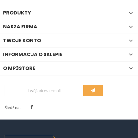
PRODUKTY

NASZA FIRMA

TWOJE KONTO

INFORMACJA O SKLEPIE

O MP3STORE

Śledź nas