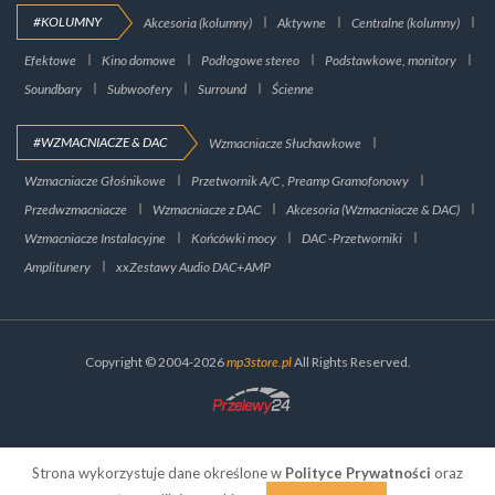
#KOLUMNY
Akcesoria (kolumny)
Aktywne
Centralne (kolumny)
Efektowe
Kino domowe
Podłogowe stereo
Podstawkowe, monitory
Soundbary
Subwoofery
Surround
Ścienne
#WZMACNIACZE & DAC
Wzmacniacze Słuchawkowe
Wzmacniacze Głośnikowe
Przetwornik A/C , Preamp Gramofonowy
Przedwzmacniacze
Wzmacniacze z DAC
Akcesoria (Wzmacniacze & DAC)
Wzmacniacze Instalacyjne
Końcówki mocy
DAC -Przetworniki
Amplitunery
xxZestawy Audio DAC+AMP
Copyright © 2004-2026
mp3store.pl
All Rights Reserved.
Strona wykorzystuje dane określone w
Polityce Prywatności
oraz