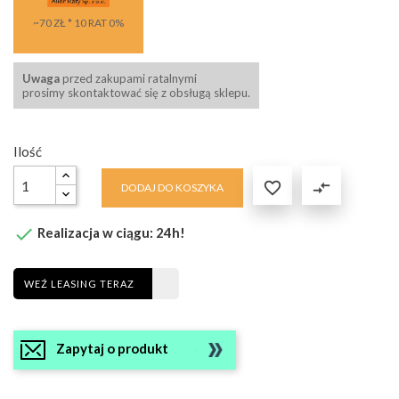
~70 ZŁ * 10 RAT 0%
Uwaga
przed zakupami ratalnymi
prosimy skontaktować się z obsługą sklepu.
Ilość

compare_arrows
DODAJ DO KOSZYKA

Realizacja w ciągu: 24h!
WEŹ LEASING TERAZ
Zapytaj o produkt