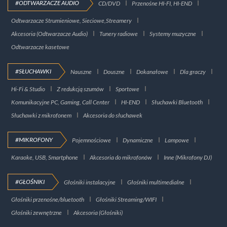
#ODTWARZACZE AUDIO
CD/DVD
Przenośne HI-FI, HI-END
Odtwarzacze Strumieniowe, Sieciowe,Streamery
Akcesoria (Odtwarzacze Audio)
Tunery radiowe
Systemy muzyczne
Odtwarzacze kasetowe
#SŁUCHAWKI
Nauszne
Douszne
Dokanałowe
Dla graczy
Hi-Fi & Studio
Z redukcją szumów
Sportowe
Komunikacyjne PC, Gaming, Call Center
HI-END
Słuchawki Bluetooth
Słuchawki z mikrofonem
Akcesoria do słuchawek
#MIKROFONY
Pojemnościowe
Dynamiczne
Lampowe
Karaoke, USB, Smartphone
Akcesoria do mikrofonów
Inne (Mikrofony DJ)
#GŁOŚNIKI
Głośniki instalacyjne
Głośniki multimedialne
Głośniki przenośne/bluetooth
Głośniki Streaming/WIFI
Głośniki zewnętrzne
Akcesoria (Głośniki)