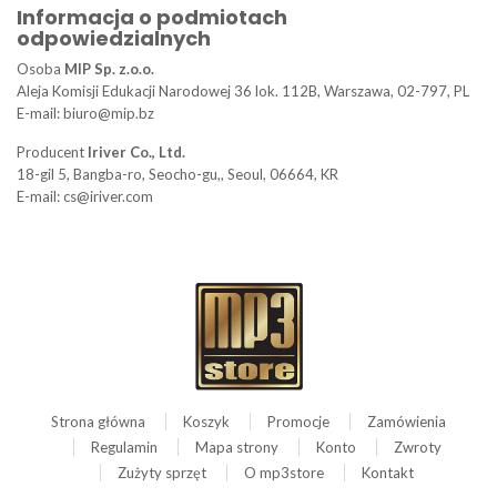
Informacja o podmiotach
odpowiedzialnych
Osoba
MIP Sp. z.o.o.
Aleja Komisji Edukacji Narodowej 36 lok. 112B, Warszawa, 02-797, PL
E-mail: biuro@mip.bz
Producent
Iriver Co., Ltd.
18-gil 5, Bangba-ro, Seocho-gu,, Seoul, 06664, KR
E-mail: cs@iriver.com
Strona główna
Koszyk
Promocje
Zamówienia
Regulamin
Mapa strony
Konto
Zwroty
Zużyty sprzęt
O mp3store
Kontakt