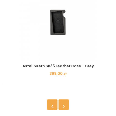
Astell&Kern SR35 Leather Case - Grey
Cena
399,00 zł