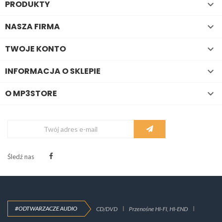
PRODUKTY

NASZA FIRMA

TWOJE KONTO

INFORMACJA O SKLEPIE

O MP3STORE

Śledź nas
#ODTWARZACZE AUDIO
CD/DVD
Przenośne HI-FI, HI-END