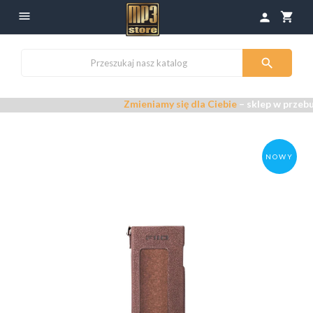

shopping_cart
person

Zmieniamy się dla Ciebie
– sklep w przebudowie
NOWY