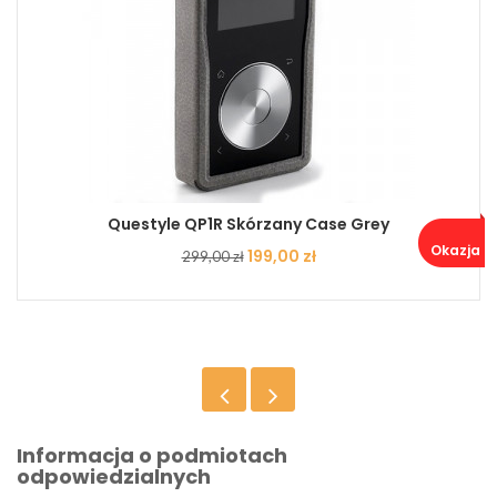
Questyle QP1R Skórzany Case Grey
Okazja ..
Cena
Cena
199,00 zł
299,00 zł
podstawowa
Informacja o podmiotach
odpowiedzialnych