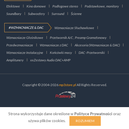
Efektowe
Kino domowe
Podłogowe stereo
Podstawkowe, monitory
Soundbary
Subwoofery
Surround
Ścienne
#WZMACNIACZE & DAC
Wzmacniacze Słuchawkowe
Wzmacniacze Głośnikowe
Przetwornik A/C , Preamp Gramofonowy
Przedwzmacniacze
Wzmacniacze z DAC
Akcesoria (Wzmacniacze & DAC)
Wzmacniacze Instalacyjne
Końcówki mocy
DAC -Przetworniki
Amplitunery
xxZestawy Audio DAC+AMP
Copyright © 2004-2026
mp3store.pl
All Rights Reserved.
Strona wykorzystuje dane określone w
Polityce Prywatności
oraz
używa plików cookies.
ROZUMIEM