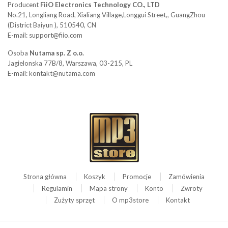
Producent
FiiO Electronics Technology CO., LTD
No.21, Longliang Road, Xialiang Village,Longgui Street,, GuangZhou
(District Baiyun ), 510540, CN
E-mail: support@fiio.com
Osoba
Nutama sp. Z o.o.
Jagielonska 77B/8, Warszawa, 03-215, PL
E-mail: kontakt@nutama.com
Strona główna
Koszyk
Promocje
Zamówienia
Regulamin
Mapa strony
Konto
Zwroty
Zużyty sprzęt
O mp3store
Kontakt