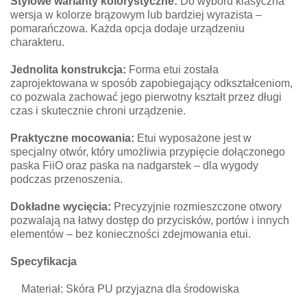
Stylowe warianty kolorystyczne:
Do wyboru klasyczna
wersja w kolorze brązowym lub bardziej wyrazista –
pomarańczowa. Każda opcja dodaje urządzeniu
charakteru.
Jednolita konstrukcja:
Forma etui została
zaprojektowana w sposób zapobiegający odkształceniom,
co pozwala zachować jego pierwotny kształt przez długi
czas i skutecznie chroni urządzenie.
Praktyczne mocowania:
Etui wyposażone jest w
specjalny otwór, który umożliwia przypięcie dołączonego
paska FiiO oraz paska na nadgarstek – dla wygody
podczas przenoszenia.
Dokładne wycięcia:
Precyzyjnie rozmieszczone otwory
pozwalają na łatwy dostęp do przycisków, portów i innych
elementów – bez konieczności zdejmowania etui.
Specyfikacja
Materiał: Skóra PU przyjazna dla środowiska