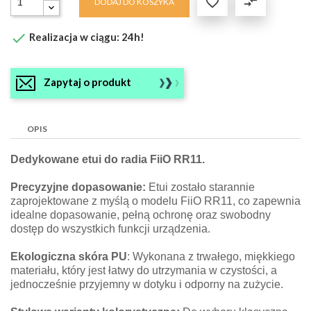

compare_arrows
DODAJ DO KOSZYKA

Realizacja w ciągu: 24h!
Zapytaj o produkt
OPIS
Dedykowane etui do radia FiiO RR11.
Precyzyjne dopasowanie:
Etui zostało starannie
zaprojektowane z myślą o modelu FiiO RR11, co zapewnia
idealne dopasowanie, pełną ochronę oraz swobodny
dostęp do wszystkich funkcji urządzenia.
Ekologiczna skóra PU
: Wykonana z trwałego, miękkiego
materiału, który jest łatwy do utrzymania w czystości, a
jednocześnie przyjemny w dotyku i odporny na zużycie.