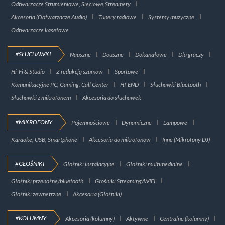
Odtwarzacze Strumieniowe, Sieciowe,Streamery
Akcesoria (Odtwarzacze Audio)
Tunery radiowe
Systemy muzyczne
Odtwarzacze kasetowe
#SŁUCHAWKI
Nauszne
Douszne
Dokanałowe
Dla graczy
Hi-Fi & Studio
Z redukcją szumów
Sportowe
Komunikacyjne PC, Gaming, Call Center
HI-END
Słuchawki Bluetooth
Słuchawki z mikrofonem
Akcesoria do słuchawek
#MIKROFONY
Pojemnościowe
Dynamiczne
Lampowe
Karaoke, USB, Smartphone
Akcesoria do mikrofonów
Inne (Mikrofony DJ)
#GŁOŚNIKI
Głośniki instalacyjne
Głośniki multimedialne
Głośniki przenośne/bluetooth
Głośniki Streaming/WIFI
Głośniki zewnętrzne
Akcesoria (Głośniki)
#KOLUMNY
Akcesoria (kolumny)
Aktywne
Centralne (kolumny)