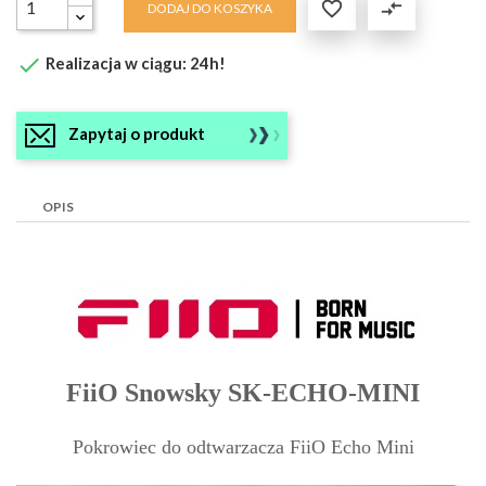

compare_arrows
DODAJ DO KOSZYKA

Realizacja w ciągu: 24h!
Zapytaj o produkt
OPIS
FiiO Snowsky SK-ECHO-MINI
Pokrowiec do odtwarzacza FiiO Echo Mini