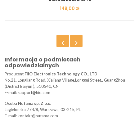
Cena
149,00 zł
Informacja o podmiotach
odpowiedzialnych
Producent
FiiO Electronics Technology CO., LTD
No.21, Longliang Road, Xialiang Village,Longgui Street,, GuangZhou
(District Baiyun ), 510540, CN
E-mail: support@fiio.com
Osoba
Nutama sp. Z o.o.
Jagielonska 77B/8, Warszawa, 03-215, PL
E-mail: kontakt@nutama.com