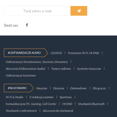
Śledź nas
#ODTWARZACZE AUDIO
CD/DVD
Przenośne HI-FI, HI-END
Odtwarzacze Strumieniowe, Sieciowe,Streamery
Akcesoria (Odtwarzacze Audio)
Tunery radiowe
Systemy muzyczne
Odtwarzacze kasetowe
#SŁUCHAWKI
Nauszne
Douszne
Dokanałowe
Dla graczy
Hi-Fi & Studio
Z redukcją szumów
Sportowe
Komunikacyjne PC, Gaming, Call Center
HI-END
Słuchawki Bluetooth
Słuchawki z mikrofonem
Akcesoria do słuchawek