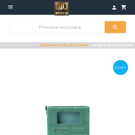

shopping_cart
person

Zmieniamy się dla Ciebie
– sklep w przebudowie –
Przepr
NOWY