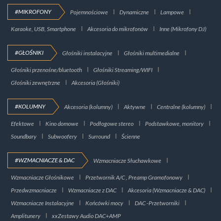
#MIKROFONY
Pojemnościowe
Dynamiczne
Lampowe
Karaoke, USB, Smartphone
Akcesoria do mikrofonów
Inne (Mikrofony DJ)
#GŁOŚNIKI
Głośniki instalacyjne
Głośniki multimedialne
Głośniki przenośne/bluetooth
Głośniki Streaming/WIFI
Głośniki zewnętrzne
Akcesoria (Głośniki)
#KOLUMNY
Akcesoria (kolumny)
Aktywne
Centralne (kolumny)
Efektowe
Kino domowe
Podłogowe stereo
Podstawkowe, monitory
Soundbary
Subwoofery
Surround
Ścienne
#WZMACNIACZE & DAC
Wzmacniacze Słuchawkowe
Wzmacniacze Głośnikowe
Przetwornik A/C , Preamp Gramofonowy
Przedwzmacniacze
Wzmacniacze z DAC
Akcesoria (Wzmacniacze & DAC)
Wzmacniacze Instalacyjne
Końcówki mocy
DAC -Przetworniki
Amplitunery
xxZestawy Audio DAC+AMP