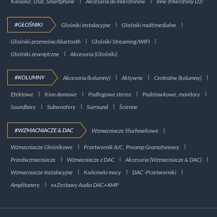
Karaoke, USB, Smartphone
Akcesoria do mikrofonów
Inne (Mikrofony DJ)
#GŁOŚNIKI
Głośniki instalacyjne
Głośniki multimedialne
Głośniki przenośne/bluetooth
Głośniki Streaming/WIFI
Głośniki zewnętrzne
Akcesoria (Głośniki)
#KOLUMNY
Akcesoria (kolumny)
Aktywne
Centralne (kolumny)
Efektowe
Kino domowe
Podłogowe stereo
Podstawkowe, monitory
Soundbary
Subwoofery
Surround
Ścienne
#WZMACNIACZE & DAC
Wzmacniacze Słuchawkowe
Wzmacniacze Głośnikowe
Przetwornik A/C , Preamp Gramofonowy
Przedwzmacniacze
Wzmacniacze z DAC
Akcesoria (Wzmacniacze & DAC)
Wzmacniacze Instalacyjne
Końcówki mocy
DAC -Przetworniki
Amplitunery
xxZestawy Audio DAC+AMP