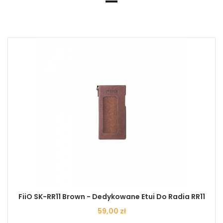
FiiO SK-RR11 Brown - Dedykowane Etui Do Radia RR11
Cena
59,00 zł