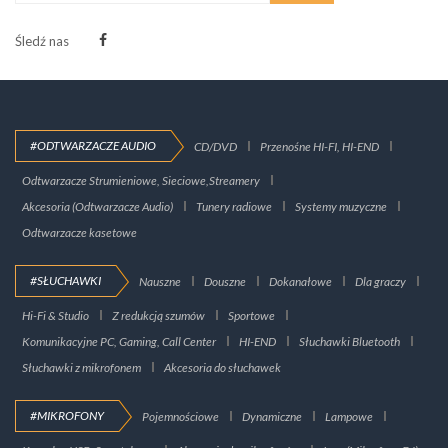
Śledź nas
#ODTWARZACZE AUDIO
CD/DVD
Przenośne HI-FI, HI-END
Odtwarzacze Strumieniowe, Sieciowe,Streamery
Akcesoria (Odtwarzacze Audio)
Tunery radiowe
Systemy muzyczne
Odtwarzacze kasetowe
#SŁUCHAWKI
Nauszne
Douszne
Dokanałowe
Dla graczy
Hi-Fi & Studio
Z redukcją szumów
Sportowe
Komunikacyjne PC, Gaming, Call Center
HI-END
Słuchawki Bluetooth
Słuchawki z mikrofonem
Akcesoria do słuchawek
#MIKROFONY
Pojemnościowe
Dynamiczne
Lampowe