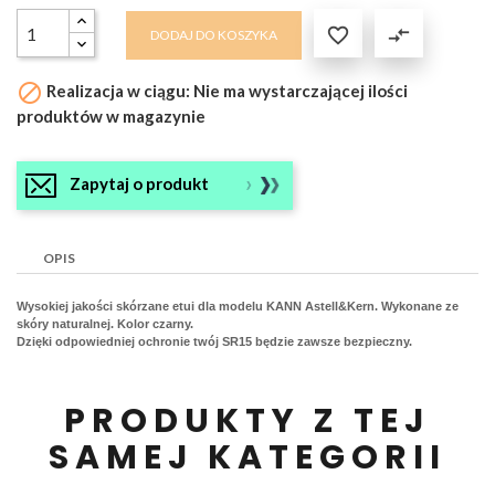

compare_arrows
DODAJ DO KOSZYKA

Realizacja w ciągu: Nie ma wystarczającej ilości
produktów w magazynie
Zapytaj o produkt
OPIS
Wysokiej jakości skórzane etui dla modelu KANN Astell&Kern. Wykonane ze
skóry naturalnej. Kolor czarny.
Dzięki odpowiedniej ochronie twój SR15
będzie
zawsze bezpieczny.
PRODUKTY Z TEJ
SAMEJ KATEGORII