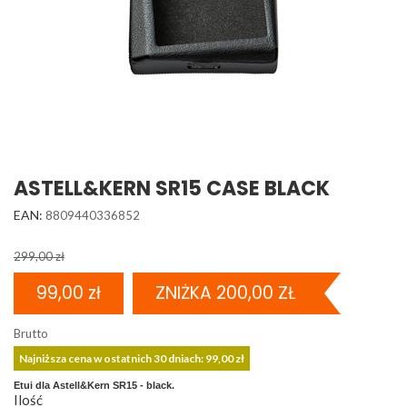
ASTELL&KERN SR15 CASE BLACK
EAN:
8809440336852
299,00 zł
99,00 zł
ZNIŻKA 200,00 ZŁ
Brutto
Najniższa cena w ostatnich 30 dniach: 99,00 zł
Etui dla Astell&Kern SR15 - black.
Ilość