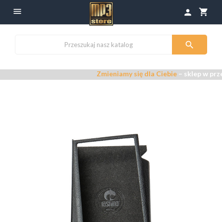

shopping_cart
person

Zmieniamy się dla Ciebie
– sklep w prze