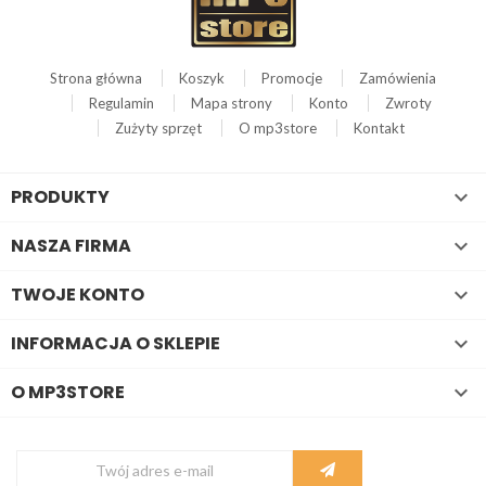
Strona główna
Koszyk
Promocje
Zamówienia
Regulamin
Mapa strony
Konto
Zwroty
Zużyty sprzęt
O mp3store
Kontakt
PRODUKTY

NASZA FIRMA

TWOJE KONTO

INFORMACJA O SKLEPIE

O MP3STORE
