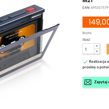
M21
EAN:
695317579
149,00
Brutto
Ilość

Realizacja w
prosimy o potw
Zapytaj 