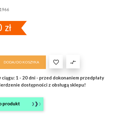
1966
 zł

compare_arrows
DODAJ DO KOSZYKA
 ciągu: 1 - 20 dni - przed dokonaniem przedpłaty
ierdzenie dostępności z obsługą sklepu!
o produkt