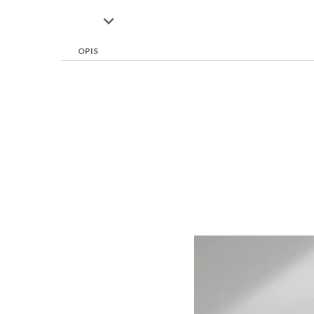

OPIS