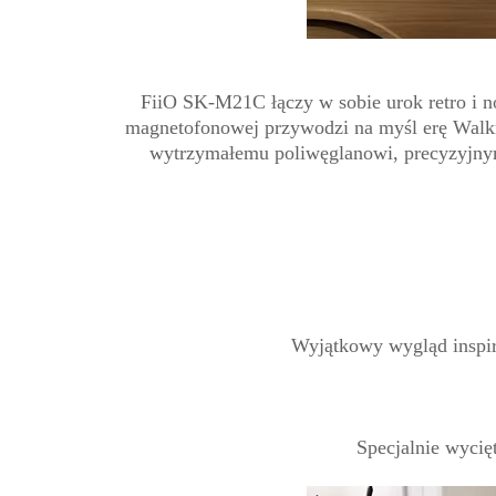
FiiO SK-M21C łączy w sobie urok retro i n
magnetofonowej przywodzi na myśl erę Walkm
wytrzymałemu poliwęglanowi, precyzyjnym
Wyjątkowy wygląd inspir
Specjalnie wyci