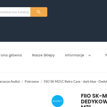

rona główna
Nasze Sklepy
Informacje
keyboard_arrow_down
arzacze Audio)
Pokrowce
FiiO SK-M21C Retro Case - dark blue - Ded
FIIO SK-M
DEDYKOW
NOWY