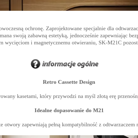
owoczesną ochronę. Zaprojektowane specjalnie dla odtwarza
ana swoją zabawną estetyką, jednocześnie zapewniając bezpi
 wycięciom i magnetycznemu otwieraniu, SK-M21C pozostaje
Retro Cassette Design
owany kasetami, który przywodzi na myśl złotą erę przenoś
Idealne dopasowanie do M21
ęte otwory zapewniają pełną kompatybilność z odtwarzacze