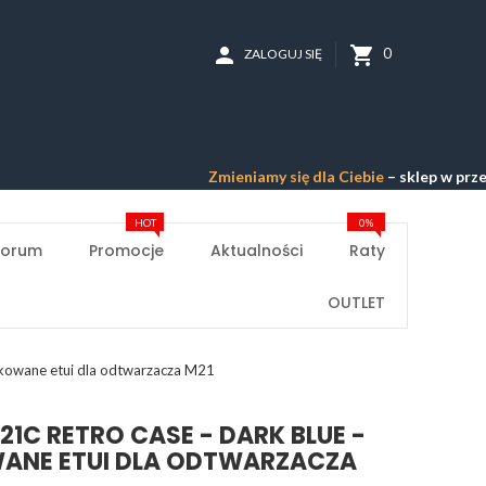
person
shopping_cart
0
ZALOGUJ SIĘ
Zmieniamy się dla Ciebie
– sklep w przebudowie –
Pr
HOT
0%
Forum
Promocje
Aktualności
Raty
OUTLET
ykowane etui dla odtwarzacza M21
21C RETRO CASE - DARK BLUE -
ANE ETUI DLA ODTWARZACZA