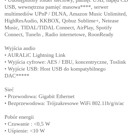
• Udostępniony folder sieciowy, pamięć USB, napęd CD
USB, wewnętrzna pamięć masowa****, serwer
multimediów UPnP / DLNA, Amazon Music Unlimited,
HighResAudio, KKBOX, Qobuz Sublime+, Netease
Music, TIDAL/TIDAL Connect, AirPlay, Spotify
Connect, TuneIn , Radio internetowe, RoonReady
Wyjścia audio
• AURALiC Lightning Link
• Wyjścia cyfrowe: AES / EBU, koncentryczne, Toslink
• Wyjście USB: Host USB do kompatybilnego
DAC*****
Sieć
• Przewodowa: Gigabit Ethernet
• Bezprzewodowa: Trójzakresowe WiFi 802.11b/g/n/ac
Pobór energii
• Czuwanie : <0,5 W
• Uśpienie: <10 W