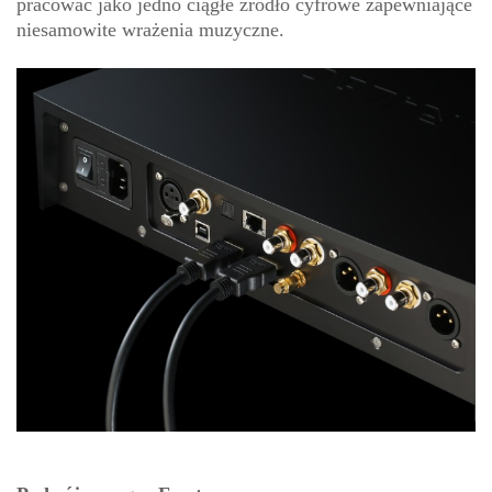
pracować jako jedno ciągłe źródło cyfrowe zapewniające
niesamowite wrażenia muzyczne.