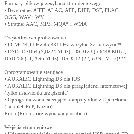
Formaty plików przesyłania strumieniowego
• Bezstratne: AIFF, ALAC, APE, DIFF, DSF, FLAC,
OGG, WAV i WV
• Stratne: AAC, MP3, MQA* i WMA
Częstotliwości próbkowania
• PCM: 44,1 kHz do 384 kHz w trybie 32-bitowym**
• DSD: DSD64 (2,8224 MHz), DSD128 (5,6448 MHz),
DSD256 (11,2896 MHz), DSD512 (22,57892 MHz)***
Oprogramowanie sterujące
• AURALiC Lightning DS dla iOS
• AURALiC Lightning DS dla przeglądarki internetowej
(tylko ustawienia urządzenia)
• Oprogramowanie sterujące kompatybilne z OpenHome
(BubbleUPnP, Kazoo)
Roon (Roon Core wymagany osobno)
Wejścia strumieniowe