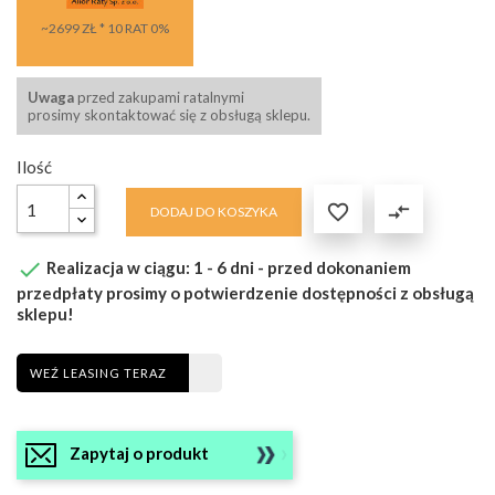
~2699 ZŁ * 10 RAT 0%
Uwaga
przed zakupami ratalnymi
prosimy skontaktować się z obsługą sklepu.
Ilość

compare_arrows
DODAJ DO KOSZYKA

Realizacja w ciągu: 1 - 6 dni - przed dokonaniem
przedpłaty prosimy o potwierdzenie dostępności z obsługą
sklepu!
WEŹ LEASING TERAZ
Zapytaj o produkt