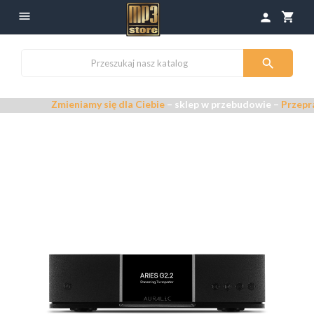

shopping_cart
person

Zmieniamy się dla Ciebie
– sklep w przebudowie –
Przepraszamy za