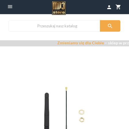

shopping_cart
person

Zmieniamy się dla Ciebie
– sklep w prz