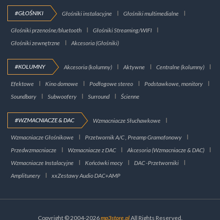
#GŁOŚNIKI
Głośniki instalacyjne
Głośniki multimedialne
Głośniki przenośne/bluetooth
Głośniki Streaming/WIFI
Głośniki zewnętrzne
Akcesoria (Głośniki)
#KOLUMNY
Akcesoria (kolumny)
Aktywne
Centralne (kolumny)
Efektowe
Kino domowe
Podłogowe stereo
Podstawkowe, monitory
Soundbary
Subwoofery
Surround
Ścienne
#WZMACNIACZE & DAC
Wzmacniacze Słuchawkowe
Wzmacniacze Głośnikowe
Przetwornik A/C , Preamp Gramofonowy
Przedwzmacniacze
Wzmacniacze z DAC
Akcesoria (Wzmacniacze & DAC)
Wzmacniacze Instalacyjne
Końcówki mocy
DAC -Przetworniki
Amplitunery
xxZestawy Audio DAC+AMP
Copyright © 2004-2026
mp3store.pl
All Rights Reserved.