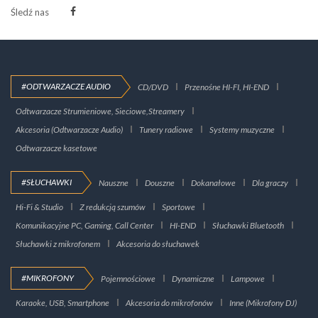
Śledź nas
#ODTWARZACZE AUDIO
CD/DVD
Przenośne HI-FI, HI-END
Odtwarzacze Strumieniowe, Sieciowe,Streamery
Akcesoria (Odtwarzacze Audio)
Tunery radiowe
Systemy muzyczne
Odtwarzacze kasetowe
#SŁUCHAWKI
Nauszne
Douszne
Dokanałowe
Dla graczy
Hi-Fi & Studio
Z redukcją szumów
Sportowe
Komunikacyjne PC, Gaming, Call Center
HI-END
Słuchawki Bluetooth
Słuchawki z mikrofonem
Akcesoria do słuchawek
#MIKROFONY
Pojemnościowe
Dynamiczne
Lampowe
Karaoke, USB, Smartphone
Akcesoria do mikrofonów
Inne (Mikrofony DJ)