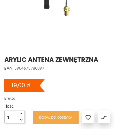
ARYLIC ANTENA ZEWNĘTRZNA
EAN:
5904673780397
19,00 zł
Brutto
Ilość

compare_arrows
DODAJ DO KOSZYKA