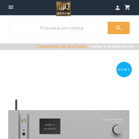

shopping_cart
person

Zmieniamy się dla Ciebie
– sklep w przebudowie –
Przepra
NOWY