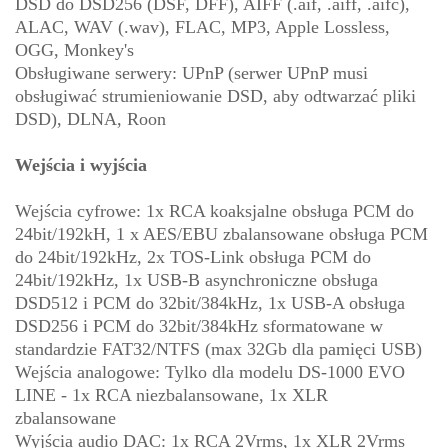
DSD do DSD256 (DSF, DFF), AIFF (.aif, .aiff, .aifc),
ALAC, WAV (.wav), FLAC, MP3, Apple Lossless,
OGG, Monkey's
Obsługiwane serwery: UPnP (serwer UPnP musi
obsługiwać strumieniowanie DSD, aby odtwarzać pliki
DSD), DLNA, Roon
Wejścia i wyjścia
Wejścia cyfrowe: 1x RCA koaksjalne obsługa PCM do
24bit/192kH, 1 x AES/EBU zbalansowane obsługa PCM
do 24bit/192kHz, 2x TOS-Link obsługa PCM do
24bit/192kHz, 1x USB-B asynchroniczne obsługa
DSD512 i PCM do 32bit/384kHz, 1x USB-A obsługa
DSD256 i PCM do 32bit/384kHz sformatowane w
standardzie FAT32/NTFS (max 32Gb dla pamięci USB)
Wejścia analogowe: Tylko dla modelu DS-1000 EVO
LINE - 1x RCA niezbalansowane, 1x XLR
zbalansowane
Wyjścia audio DAC: 1x RCA 2Vrms, 1x XLR 2Vrms