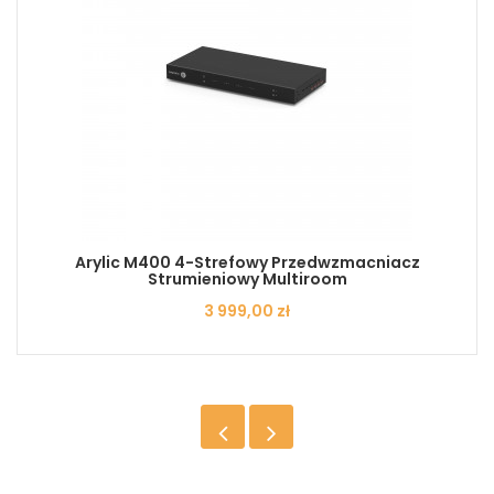
Arylic M400 4-Strefowy Przedwzmacniacz
Strumieniowy Multiroom
Cena
3 999,00 zł