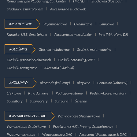
Komunikacyjne PC, Gaming, Call Center
HI-END
Słuchawki Bluetooth
Słuchawki z mikrofonem
Akcesoria do słuchawek
#MIKROFONY
Pojemnościowe
Dynamiczne
Lampowe
Karaoke, USB, Smartphone
Akcesoria do mikrofonów
Inne (Mikrofony DJ)
#GŁOŚNIKI
Głośniki instalacyjne
Głośniki multimedialne
Głośniki przenośne/bluetooth
Głośniki Streaming/WIFI
Głośniki zewnętrzne
Akcesoria (Głośniki)
#KOLUMNY
Akcesoria (kolumny)
Aktywne
Centralne (kolumny)
Efektowe
Kino domowe
Podłogowe stereo
Podstawkowe, monitory
Soundbary
Subwoofery
Surround
Ścienne
#WZMACNIACZE & DAC
Wzmacniacze Słuchawkowe
Wzmacniacze Głośnikowe
Przetwornik A/C , Preamp Gramofonowy
Przedwzmacniacze
Wzmacniacze z DAC
Akcesoria (Wzmacniacze & DAC)