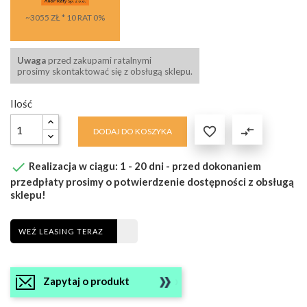
~3055 ZŁ * 10 RAT 0%
Uwaga
przed zakupami ratalnymi
prosimy skontaktować się z obsługą sklepu.
Ilość

compare_arrows
DODAJ DO KOSZYKA

Realizacja w ciągu: 1 - 20 dni - przed dokonaniem
przedpłaty prosimy o potwierdzenie dostępności z obsługą
sklepu!
WEŹ LEASING TERAZ
Zapytaj o produkt