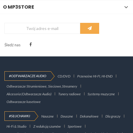
O MP3STORE

Śledź nas
#ODTWARZACZE AUDIO
CD/DVD
Przenośne HI-FI, HI-END
Odtwarzacze Strumieniowe, Sieciowe,Streamery
Akcesoria (Odtwarzacze Audio)
Tunery radiowe
Systemy muzyczne
Odtwarzacze kasetowe
#SŁUCHAWKI
Nauszne
Douszne
Dokanałowe
Dla graczy
Hi-Fi & Studio
Z redukcją szumów
Sportowe