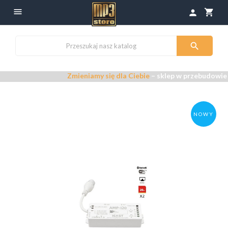

shopping_cart
person

Zmieniamy się dla Ciebie
– sklep w przebudowie –
Prz
NOWY