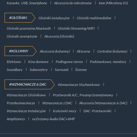
Karaoke, USB, Smartphone
Akcesoria do mikrofonów
Inne (Mikrofony DJ)
#GŁOŚNIKI
Głośniki instalacyjne
Głośniki multimedialne
Głośniki przenośne/bluetooth
Głośniki Streaming/WIFI
Głośniki zewnętrzne
Akcesoria (Głośniki)
#KOLUMNY
Akcesoria (kolumny)
Aktywne
Centralne (kolumny)
Efektowe
Kino domowe
Podłogowe stereo
Podstawkowe, monitory
Soundbary
Subwoofery
Surround
Ścienne
#WZMACNIACZE & DAC
Wzmacniacze Słuchawkowe
Wzmacniacze Głośnikowe
Przetwornik A/C , Preamp Gramofonowy
Przedwzmacniacze
Wzmacniacze z DAC
Akcesoria (Wzmacniacze & DAC)
Wzmacniacze Instalacyjne
Końcówki mocy
DAC -Przetworniki
Amplitunery
xxZestawy Audio DAC+AMP