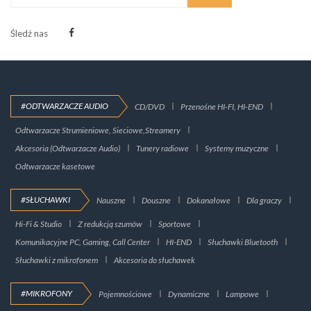
Śledź nas
#ODTWARZACZE AUDIO
CD/DVD
Przenośne HI-FI, HI-END
Odtwarzacze Strumieniowe, Sieciowe,Streamery
Akcesoria (Odtwarzacze Audio)
Tunery radiowe
Systemy muzyczne
Odtwarzacze kasetowe
#SŁUCHAWKI
Nauszne
Douszne
Dokanałowe
Dla graczy
Hi-Fi & Studio
Z redukcją szumów
Sportowe
Komunikacyjne PC, Gaming, Call Center
HI-END
Słuchawki Bluetooth
Słuchawki z mikrofonem
Akcesoria do słuchawek
#MIKROFONY
Pojemnościowe
Dynamiczne
Lampowe