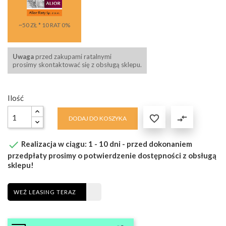
~50 ZŁ * 10 RAT 0%
Uwaga
przed zakupami ratalnymi
prosimy skontaktować się z obsługą sklepu.
Ilość

compare_arrows
DODAJ DO KOSZYKA

Realizacja w ciągu: 1 - 10 dni - przed dokonaniem
przedpłaty prosimy o potwierdzenie dostępności z obsługą
sklepu!
WEŹ LEASING TERAZ