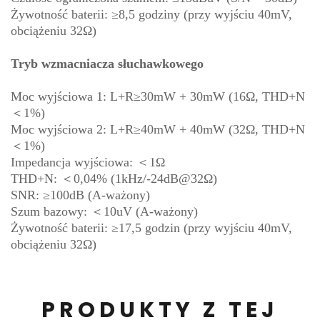
Żywotność baterii: ≥8,5 godziny (przy wyjściu 40mV,
obciążeniu 32Ω)
Tryb wzmacniacza słuchawkowego
Moc wyjściowa 1: L+R≥30mW + 30mW (16Ω, THD+N
＜1%)
Moc wyjściowa 2: L+R≥40mW + 40mW (32Ω, THD+N
＜1%)
Impedancja wyjściowa: ＜1Ω
THD+N: ＜0,04% (1kHz/-24dB@32Ω)
SNR: ≥100dB (A-ważony)
Szum bazowy: ＜10uV (A-ważony)
Żywotność baterii: ≥17,5 godzin (przy wyjściu 40mV,
obciążeniu 32Ω)
PRODUKTY Z TEJ