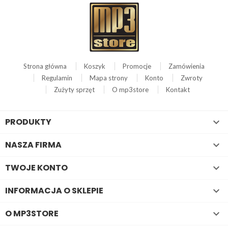
Strona główna
Koszyk
Promocje
Zamówienia
Regulamin
Mapa strony
Konto
Zwroty
Zużyty sprzęt
O mp3store
Kontakt
PRODUKTY

NASZA FIRMA

TWOJE KONTO

INFORMACJA O SKLEPIE

O MP3STORE
