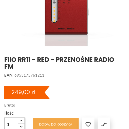
FIIO RR11 - RED - PRZENOŚNE RADIO
FM
EAN:
6953175761211
249,00 zł
Brutto
Ilość

compare_arrows
DODAJ DO KOSZYKA