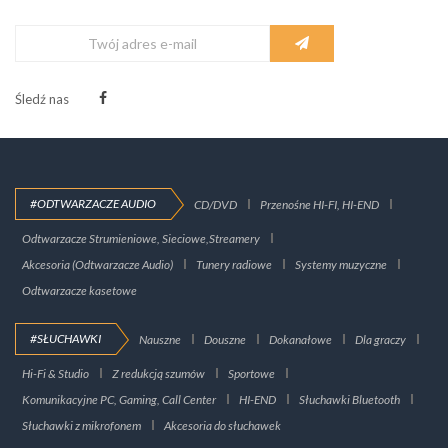
Śledź nas
#ODTWARZACZE AUDIO
CD/DVD
Przenośne HI-FI, HI-END
Odtwarzacze Strumieniowe, Sieciowe,Streamery
Akcesoria (Odtwarzacze Audio)
Tunery radiowe
Systemy muzyczne
Odtwarzacze kasetowe
#SŁUCHAWKI
Nauszne
Douszne
Dokanałowe
Dla graczy
Hi-Fi & Studio
Z redukcją szumów
Sportowe
Komunikacyjne PC, Gaming, Call Center
HI-END
Słuchawki Bluetooth
Słuchawki z mikrofonem
Akcesoria do słuchawek