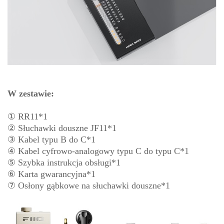
W zestawie:
① RR11*1
② Słuchawki douszne JF11*1
③ Kabel typu B do C*1
④ Kabel cyfrowo-analogowy typu C do typu C*1
⑤ Szybka instrukcja obsługi*1
⑥ Karta gwarancyjna*1
⑦ Osłony gąbkowe na słuchawki douszne*1