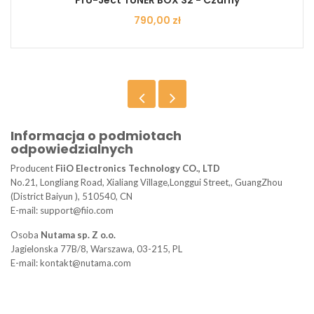
Pro-Ject TUNER BOX S2 - Czarny
Cena
790,00 zł
Informacja o podmiotach
odpowiedzialnych
Producent
FiiO Electronics Technology CO., LTD
No.21, Longliang Road, Xialiang Village,Longgui Street,, GuangZhou
(District Baiyun ), 510540, CN
E-mail: support@fiio.com
Osoba
Nutama sp. Z o.o.
Jagielonska 77B/8, Warszawa, 03-215, PL
E-mail: kontakt@nutama.com