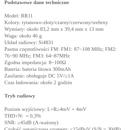
Podstawowe dane techniczne
Model: RR11
Kolory: tytanowo-złoty/czarny/czerwony/srebrny
Wymiary: około 83,2 mm x 39,4 mm x 13 mm
Waga: około 46 g
Układ radiowy: Si4831
Pasma częstotliwości FM: FM1: 87~108 MHz; FM2:
76~90 MHz; FM3: 64~87MHz
Zgodna impedancja: 8~100Ω
Bateria: bateria litowa 300mAh
Zasilanie: obsługuje DC 5V/≥1A
Czas ładowania: około 2 godzin
Tryb radiowy
Poziom wyjściowy: L+R≥4mV + 4mV
THD+N: ＜0,3%
SNR: ≥45dB (A-ważony)
Czułość ograniczona szumem: ≤15dBuV (S/N = 30dB)