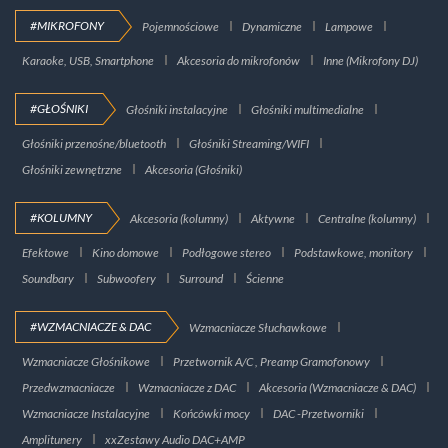
#MIKROFONY
Pojemnościowe
Dynamiczne
Lampowe
Karaoke, USB, Smartphone
Akcesoria do mikrofonów
Inne (Mikrofony DJ)
#GŁOŚNIKI
Głośniki instalacyjne
Głośniki multimedialne
Głośniki przenośne/bluetooth
Głośniki Streaming/WIFI
Głośniki zewnętrzne
Akcesoria (Głośniki)
#KOLUMNY
Akcesoria (kolumny)
Aktywne
Centralne (kolumny)
Efektowe
Kino domowe
Podłogowe stereo
Podstawkowe, monitory
Soundbary
Subwoofery
Surround
Ścienne
#WZMACNIACZE & DAC
Wzmacniacze Słuchawkowe
Wzmacniacze Głośnikowe
Przetwornik A/C , Preamp Gramofonowy
Przedwzmacniacze
Wzmacniacze z DAC
Akcesoria (Wzmacniacze & DAC)
Wzmacniacze Instalacyjne
Końcówki mocy
DAC -Przetworniki
Amplitunery
xxZestawy Audio DAC+AMP