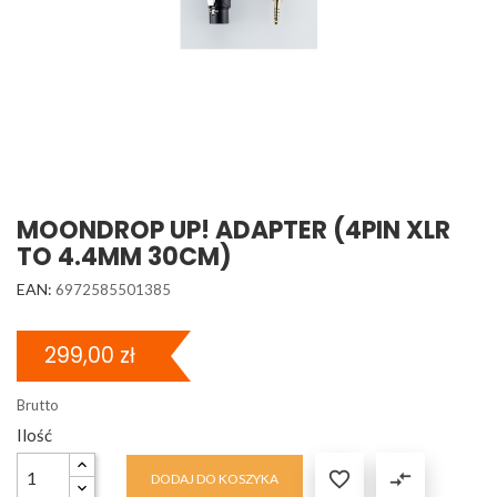
MOONDROP UP! ADAPTER (4PIN XLR
TO 4.4MM 30CM)
EAN:
6972585501385
299,00 zł
Brutto
Ilość

compare_arrows
DODAJ DO KOSZYKA