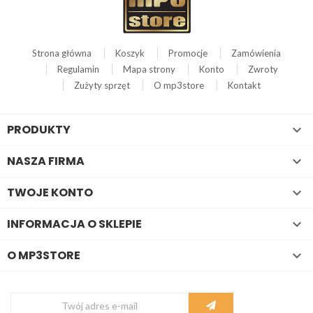
Strona główna
Koszyk
Promocje
Zamówienia
Regulamin
Mapa strony
Konto
Zwroty
Zużyty sprzęt
O mp3store
Kontakt
PRODUKTY

NASZA FIRMA

TWOJE KONTO

INFORMACJA O SKLEPIE

O MP3STORE
