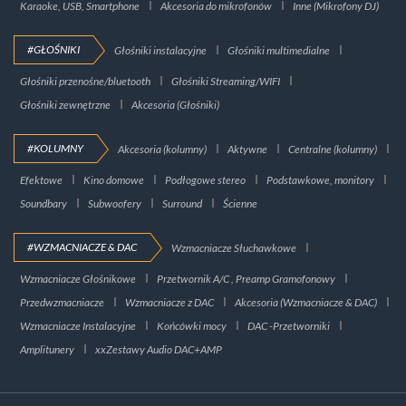
Karaoke, USB, Smartphone
Akcesoria do mikrofonów
Inne (Mikrofony DJ)
#GŁOŚNIKI
Głośniki instalacyjne
Głośniki multimedialne
Głośniki przenośne/bluetooth
Głośniki Streaming/WIFI
Głośniki zewnętrzne
Akcesoria (Głośniki)
#KOLUMNY
Akcesoria (kolumny)
Aktywne
Centralne (kolumny)
Efektowe
Kino domowe
Podłogowe stereo
Podstawkowe, monitory
Soundbary
Subwoofery
Surround
Ścienne
#WZMACNIACZE & DAC
Wzmacniacze Słuchawkowe
Wzmacniacze Głośnikowe
Przetwornik A/C , Preamp Gramofonowy
Przedwzmacniacze
Wzmacniacze z DAC
Akcesoria (Wzmacniacze & DAC)
Wzmacniacze Instalacyjne
Końcówki mocy
DAC -Przetworniki
Amplitunery
xxZestawy Audio DAC+AMP