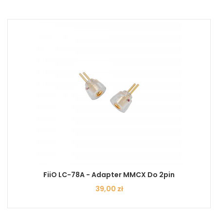
FiiO LC-78A - Adapter MMCX Do 2pin
Cena
39,00 zł