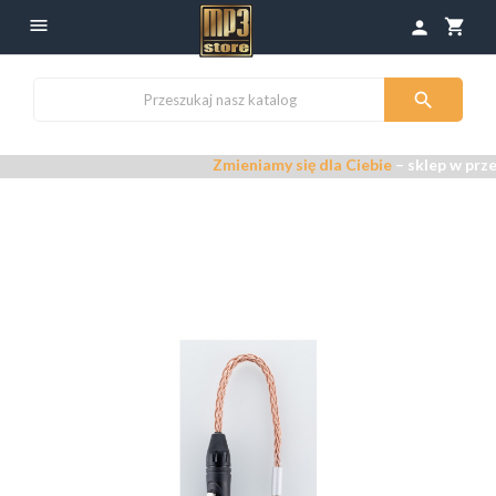

shopping_cart
person

Zmieniamy się dla Ciebie
– sklep w prze