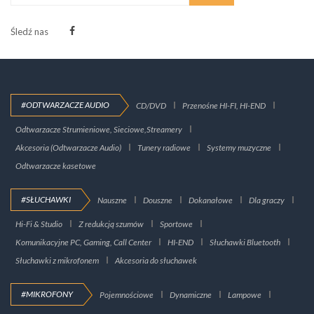
Śledź nas
#ODTWARZACZE AUDIO
CD/DVD
Przenośne HI-FI, HI-END
Odtwarzacze Strumieniowe, Sieciowe,Streamery
Akcesoria (Odtwarzacze Audio)
Tunery radiowe
Systemy muzyczne
Odtwarzacze kasetowe
#SŁUCHAWKI
Nauszne
Douszne
Dokanałowe
Dla graczy
Hi-Fi & Studio
Z redukcją szumów
Sportowe
Komunikacyjne PC, Gaming, Call Center
HI-END
Słuchawki Bluetooth
Słuchawki z mikrofonem
Akcesoria do słuchawek
#MIKROFONY
Pojemnościowe
Dynamiczne
Lampowe