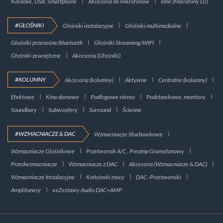
Karaoke, USB, Smartphone
Akcesoria do mikrofonów
Inne (Mikrofony DJ)
#GŁOŚNIKI
Głośniki instalacyjne
Głośniki multimedialne
Głośniki przenośne/bluetooth
Głośniki Streaming/WIFI
Głośniki zewnętrzne
Akcesoria (Głośniki)
#KOLUMNY
Akcesoria (kolumny)
Aktywne
Centralne (kolumny)
Efektowe
Kino domowe
Podłogowe stereo
Podstawkowe, monitory
Soundbary
Subwoofery
Surround
Ścienne
#WZMACNIACZE & DAC
Wzmacniacze Słuchawkowe
Wzmacniacze Głośnikowe
Przetwornik A/C , Preamp Gramofonowy
Przedwzmacniacze
Wzmacniacze z DAC
Akcesoria (Wzmacniacze & DAC)
Wzmacniacze Instalacyjne
Końcówki mocy
DAC -Przetworniki
Amplitunery
xxZestawy Audio DAC+AMP