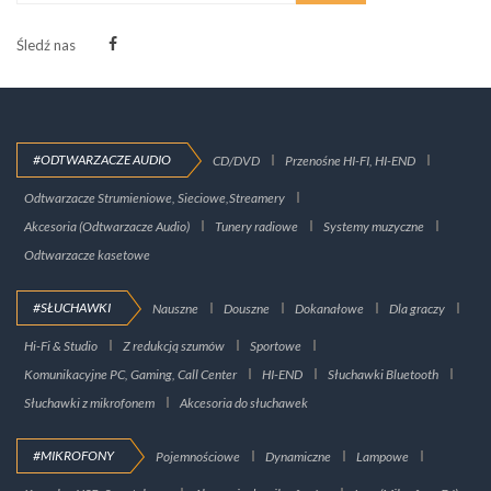
Śledź nas
#ODTWARZACZE AUDIO
CD/DVD
Przenośne HI-FI, HI-END
Odtwarzacze Strumieniowe, Sieciowe,Streamery
Akcesoria (Odtwarzacze Audio)
Tunery radiowe
Systemy muzyczne
Odtwarzacze kasetowe
#SŁUCHAWKI
Nauszne
Douszne
Dokanałowe
Dla graczy
Hi-Fi & Studio
Z redukcją szumów
Sportowe
Komunikacyjne PC, Gaming, Call Center
HI-END
Słuchawki Bluetooth
Słuchawki z mikrofonem
Akcesoria do słuchawek
#MIKROFONY
Pojemnościowe
Dynamiczne
Lampowe