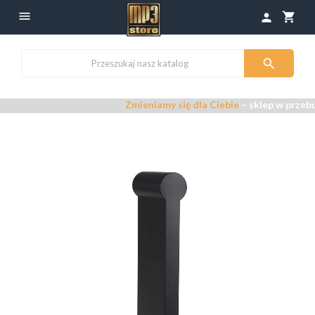

shopping_cart
person

Zmieniamy się dla Ciebie
– sklep w przebu