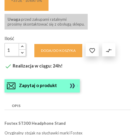
~35 ZŁ * 10 RAT 0%
Uwaga
przed zakupami ratalnymi
prosimy skontaktować się z obsługą sklepu.
Ilość

compare_arrows
DODAJ DO KOSZYKA

Realizacja w ciągu: 24h!
Zapytaj o produkt
OPIS
Fostex ST300 Headphone Stand
Oryginalny stojak na słuchawki marki Fostex