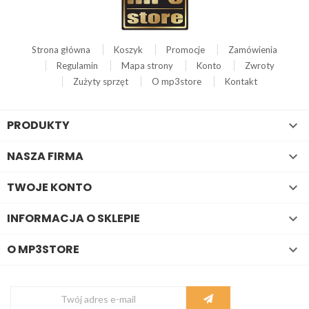
Strona główna
Koszyk
Promocje
Zamówienia
Regulamin
Mapa strony
Konto
Zwroty
Zużyty sprzęt
O mp3store
Kontakt
PRODUKTY

NASZA FIRMA

TWOJE KONTO

INFORMACJA O SKLEPIE

O MP3STORE
