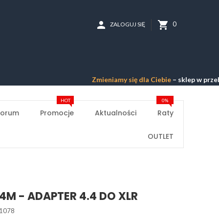
person
shopping_cart
0
ZALOGUJ SIĘ
Zmieniamy się dla Ciebie
– sklep w przebudowie 
HOT
0%
Forum
Promocje
Aktualności
Raty
OUTLET
.4M - ADAPTER 4.4 DO XLR
1078