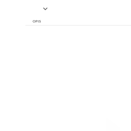

OPIS