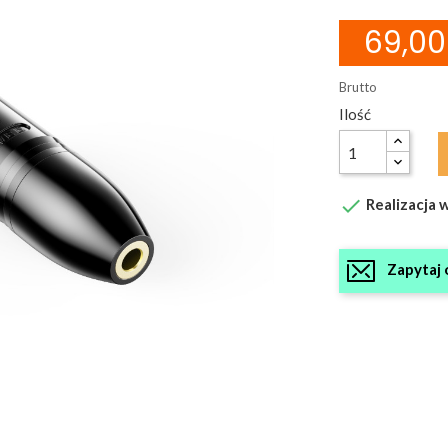
69,00 
Brutto
Ilość

Realizacja w
Zapytaj 