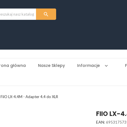

rona główna
Nasze Sklepy
Informacje
keyboard_arrow_down
FiiO LX-4.4M - Adapter 4.4 do XLR
FIIO LX-4
EAN:
695317573