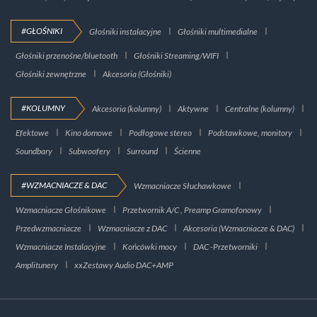
#GŁOŚNIKI
Głośniki instalacyjne
Głośniki multimedialne
Głośniki przenośne/bluetooth
Głośniki Streaming/WIFI
Głośniki zewnętrzne
Akcesoria (Głośniki)
#KOLUMNY
Akcesoria (kolumny)
Aktywne
Centralne (kolumny)
Efektowe
Kino domowe
Podłogowe stereo
Podstawkowe, monitory
Soundbary
Subwoofery
Surround
Ścienne
#WZMACNIACZE & DAC
Wzmacniacze Słuchawkowe
Wzmacniacze Głośnikowe
Przetwornik A/C , Preamp Gramofonowy
Przedwzmacniacze
Wzmacniacze z DAC
Akcesoria (Wzmacniacze & DAC)
Wzmacniacze Instalacyjne
Końcówki mocy
DAC -Przetworniki
Amplitunery
xxZestawy Audio DAC+AMP