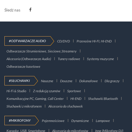
Śledź nas
#ODTWARZACZE AUDIO
CD/DVD
Przenośne HI-FI, HI-END
Odtwarzacze Strumieniowe, Sieciowe,Streamery
Akcesoria (Odtwarzacze Audio)
Tunery radiowe
Systemy muzyczne
Odtwarzacze kasetowe
#SŁUCHAWKI
Nauszne
Douszne
Dokanałowe
Dla graczy
Hi-Fi & Studio
Z redukcją szumów
Sportowe
Komunikacyjne PC, Gaming, Call Center
HI-END
Słuchawki Bluetooth
Słuchawki z mikrofonem
Akcesoria do słuchawek
#MIKROFONY
Pojemnościowe
Dynamiczne
Lampowe
Karaoke, USB, Smartphone
Akcesoria do mikrofonów
Inne (Mikrofony DJ)