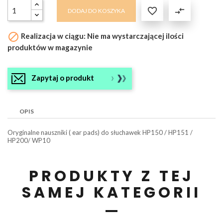

compare_arrows
DODAJ DO KOSZYKA

Realizacja w ciągu: Nie ma wystarczającej ilości
produktów w magazynie
Zapytaj o produkt
OPIS
Oryginalne nauszniki ( ear pads) do słuchawek HP150 / HP151 /
HP200/ WP10
PRODUKTY Z TEJ
SAMEJ KATEGORII