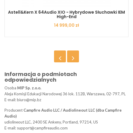
Astell&Kern X 64Audio XIO - Hybrydowe Słuchawki IEM
High-End
Cena
14 999,00 zł
Informacja o podmiotach
odpowiedzialnych
Osoba
MIP Sp. z.o.o.
Aleja Komisji Edukacji Narodowej 36 lok. 112B, Warszawa, 02-797, PL
E-mail: biuro@mip.bz
Producent
Campfire Audio LLC / Audiolineout LLC (dba Campfire
Audio)
udiolineout LLC, 2400 SE Ankeny, Portland, 97214, US
E-mail: support@campfireaudio.com