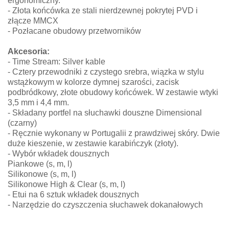
ergonomiczny.
- Złota końcówka ze stali nierdzewnej pokrytej PVD i
złącze MMCX
- Pozłacane obudowy przetworników
Akcesoria:
- Time Stream: Silver kable
- Cztery przewodniki z czystego srebra, wiązka w stylu
wstążkowym w kolorze dymnej szarości, zacisk
podbródkowy, złote obudowy końcówek. W zestawie wtyki
3,5 mm i 4,4 mm.
- Składany portfel na słuchawki douszne Dimensional
(czarny)
- Ręcznie wykonany w Portugalii z prawdziwej skóry. Dwie
duże kieszenie, w zestawie karabińczyk (złoty).
- Wybór wkładek dousznych
Piankowe (s, m, l)
Silikonowe (s, m, l)
Silikonowe High & Clear (s, m, l)
- Etui na 6 sztuk wkładek dousznych
- Narzędzie do czyszczenia słuchawek dokanałowych