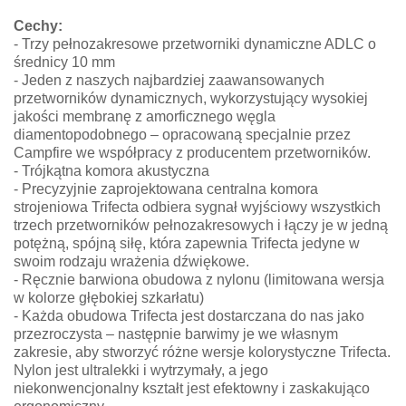
Cechy:
- Trzy pełnozakresowe przetworniki dynamiczne ADLC o
średnicy 10 mm
- Jeden z naszych najbardziej zaawansowanych
przetworników dynamicznych, wykorzystujący wysokiej
jakości membranę z amorficznego węgla
diamentopodobnego – opracowaną specjalnie przez
Campfire we współpracy z producentem przetworników.
- Trójkątna komora akustyczna
- Precyzyjnie zaprojektowana centralna komora
strojeniowa Trifecta odbiera sygnał wyjściowy wszystkich
trzech przetworników pełnozakresowych i łączy je w jedną
potężną, spójną siłę, która zapewnia Trifecta jedyne w
swoim rodzaju wrażenia dźwiękowe.
- Ręcznie barwiona obudowa z nylonu (limitowana wersja
w kolorze głębokiej szkarłatu)
- Każda obudowa Trifecta jest dostarczana do nas jako
przezroczysta – następnie barwimy je we własnym
zakresie, aby stworzyć różne wersje kolorystyczne Trifecta.
Nylon jest ultralekki i wytrzymały, a jego
niekonwencjonalny kształt jest efektowny i zaskakująco