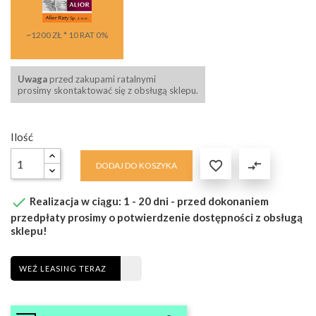
~1200 ZŁ * 10 RAT 0%
Uwaga
przed zakupami ratalnymi
prosimy skontaktować się z obsługą sklepu.
Ilość

compare_arrows
DODAJ DO KOSZYKA

Realizacja w ciągu: 1 - 20 dni - przed dokonaniem
przedpłaty prosimy o potwierdzenie dostępności z obsługą
sklepu!
WEŹ LEASING TERAZ