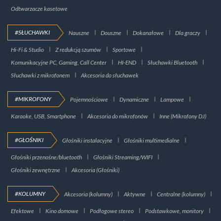
Odtwarzacze kasetowe
#SŁUCHAWKI
Nauszne
Douszne
Dokanałowe
Dla graczy
Hi-Fi & Studio
Z redukcją szumów
Sportowe
Komunikacyjne PC, Gaming, Call Center
HI-END
Słuchawki Bluetooth
Słuchawki z mikrofonem
Akcesoria do słuchawek
#MIKROFONY
Pojemnościowe
Dynamiczne
Lampowe
Karaoke, USB, Smartphone
Akcesoria do mikrofonów
Inne (Mikrofony DJ)
#GŁOŚNIKI
Głośniki instalacyjne
Głośniki multimedialne
Głośniki przenośne/bluetooth
Głośniki Streaming/WIFI
Głośniki zewnętrzne
Akcesoria (Głośniki)
#KOLUMNY
Akcesoria (kolumny)
Aktywne
Centralne (kolumny)
Efektowe
Kino domowe
Podłogowe stereo
Podstawkowe, monitory