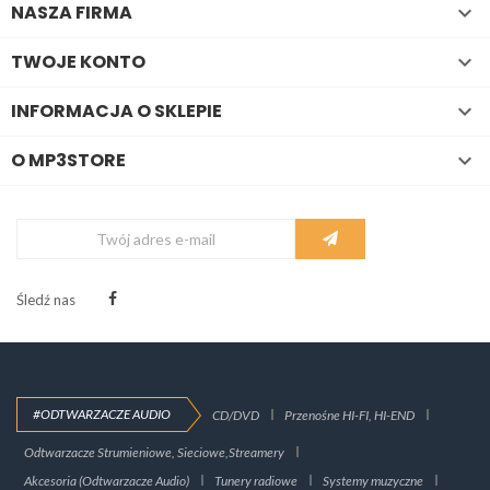
NASZA FIRMA

TWOJE KONTO

INFORMACJA O SKLEPIE

O MP3STORE

Śledź nas
#ODTWARZACZE AUDIO
CD/DVD
Przenośne HI-FI, HI-END
Odtwarzacze Strumieniowe, Sieciowe,Streamery
Akcesoria (Odtwarzacze Audio)
Tunery radiowe
Systemy muzyczne