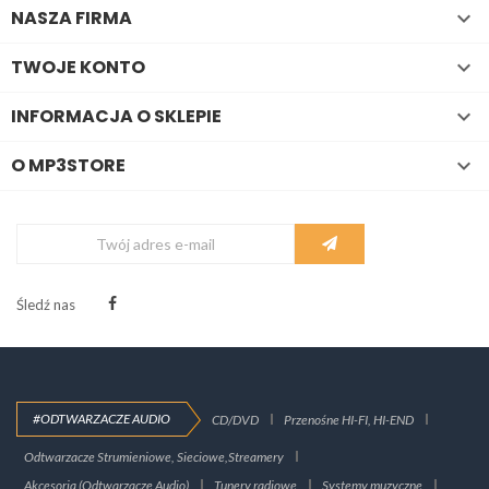
NASZA FIRMA

TWOJE KONTO

INFORMACJA O SKLEPIE

O MP3STORE

Śledź nas
#ODTWARZACZE AUDIO
CD/DVD
Przenośne HI-FI, HI-END
Odtwarzacze Strumieniowe, Sieciowe,Streamery
Akcesoria (Odtwarzacze Audio)
Tunery radiowe
Systemy muzyczne