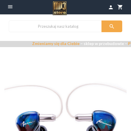

shopping_cart
person

Zmieniamy się dla Ciebie
– sklep w przebudowie –
Przepr