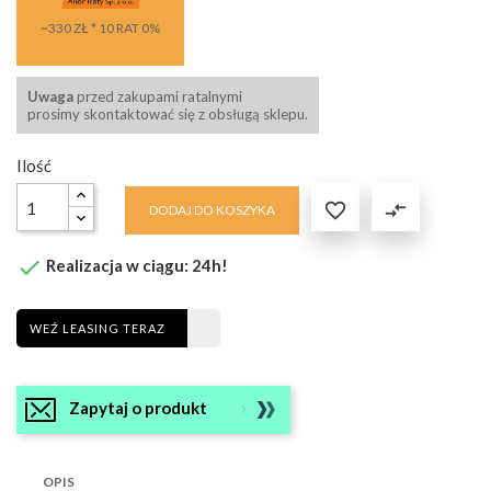
~330 ZŁ * 10 RAT 0%
Uwaga
przed zakupami ratalnymi
prosimy skontaktować się z obsługą sklepu.
Ilość

compare_arrows
DODAJ DO KOSZYKA

Realizacja w ciągu: 24h!
WEŹ LEASING TERAZ
Zapytaj o produkt
OPIS