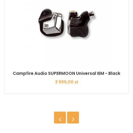
Campfire Audio SUPERMOON Universal IEM - Black
Cena
3 999,00 zł