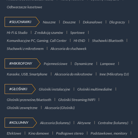
Odtwarzacze kasetowe
#SŁUCHAWKI
Nauszne
Douszne
Dokanałowe
Dla graczy
Hi-Fi & Studio
Z redukcją szumów
Sportowe
Komunikacyjne PC, Gaming, Call Center
HI-END
Słuchawki Bluetooth
Słuchawki z mikrofonem
Akcesoria do słuchawek
#MIKROFONY
Pojemnościowe
Dynamiczne
Lampowe
Karaoke, USB, Smartphone
Akcesoria do mikrofonów
Inne (Mikrofony DJ)
#GŁOŚNIKI
Głośniki instalacyjne
Głośniki multimedialne
Głośniki przenośne/bluetooth
Głośniki Streaming/WIFI
Głośniki zewnętrzne
Akcesoria (Głośniki)
#KOLUMNY
Akcesoria (kolumny)
Aktywne
Centralne (kolumny)
Efektowe
Kino domowe
Podłogowe stereo
Podstawkowe, monitory