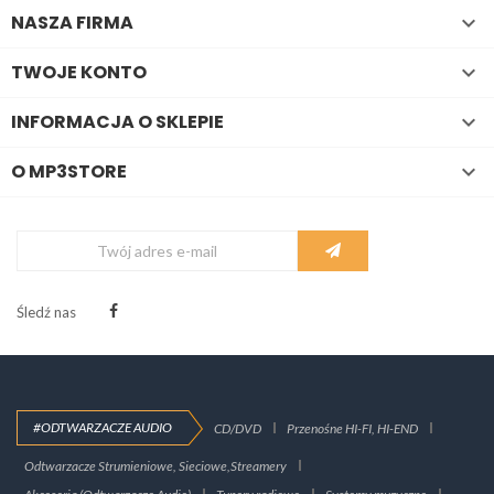
NASZA FIRMA

TWOJE KONTO

INFORMACJA O SKLEPIE

O MP3STORE

Śledź nas
#ODTWARZACZE AUDIO
CD/DVD
Przenośne HI-FI, HI-END
Odtwarzacze Strumieniowe, Sieciowe,Streamery