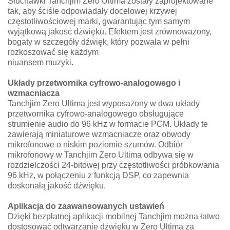
Słuchawki Tanchjim Zero Ultima zostały zaprojektowane
tak, aby ściśle odpowiadały docelowej krzywej
częstotliwościowej marki, gwarantując tym samym
wyjątkową jakość dźwięku. Efektem jest zrównoważony,
bogaty w szczegóły dźwięk, który pozwala w pełni
rozkoszować się każdym
niuansem muzyki.
Układy przetwornika cyfrowo-analogowego i
wzmacniacza
Tanchjim Zero Ultima jest wyposażony w dwa układy
przetwornika cyfrowo-analogowego obsługujące
strumienie audio do 96 kHz w formacie PCM. Układy te
zawierają miniaturowe wzmacniacze oraz obwody
mikrofonowe o niskim poziomie szumów. Odbiór
mikrofonowy w Tanchjim Zero Ultima odbywa się w
rozdzielczości 24-bitowej przy częstotliwości próbkowania
96 kHz, w połączeniu z funkcją DSP, co zapewnia
doskonałą jakość dźwięku.
Aplikacja do zaawansowanych ustawień
Dzięki bezpłatnej aplikacji mobilnej Tanchjim można łatwo
dostosować odtwarzanie dźwięku w Zero Ultima za