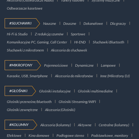
Akcesoria (Odtwarzacze Audio)
Tunery radiowe
Systemy muzyczne
Odtwarzacze kasetowe
#SŁUCHAWKI
Nauszne
Douszne
Dokanałowe
Dla graczy
Hi-Fi & Studio
Z redukcją szumów
Sportowe
Komunikacyjne PC, Gaming, Call Center
HI-END
Słuchawki Bluetooth
Słuchawki z mikrofonem
Akcesoria do słuchawek
#MIKROFONY
Pojemnościowe
Dynamiczne
Lampowe
Karaoke, USB, Smartphone
Akcesoria do mikrofonów
Inne (Mikrofony DJ)
#GŁOŚNIKI
Głośniki instalacyjne
Głośniki multimedialne
Głośniki przenośne/bluetooth
Głośniki Streaming/WIFI
Głośniki zewnętrzne
Akcesoria (Głośniki)
#KOLUMNY
Akcesoria (kolumny)
Aktywne
Centralne (kolumny)
Efektowe
Kino domowe
Podłogowe stereo
Podstawkowe, monitory