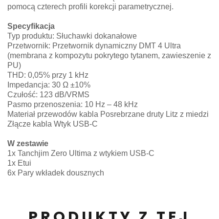
pomocą czterech profili korekcji parametrycznej.
Specyfikacja
Typ produktu: Słuchawki dokanałowe
Przetwornik: Przetwornik dynamiczny DMT 4 Ultra
(membrana z kompozytu pokrytego tytanem, zawieszenie z
PU)
THD: 0,05% przy 1 kHz
Impedancja: 30 Ω ±10%
Czułość: 123 dB/VRMS
Pasmo przenoszenia: 10 Hz – 48 kHz
Materiał przewodów kabla Posrebrzane druty Litz z miedzi
Złącze kabla Wtyk USB-C
W zestawie
1x Tanchjim Zero Ultima z wtykiem USB-C
1x Etui
6x Pary wkładek dousznych
PRODUKTY Z TEJ