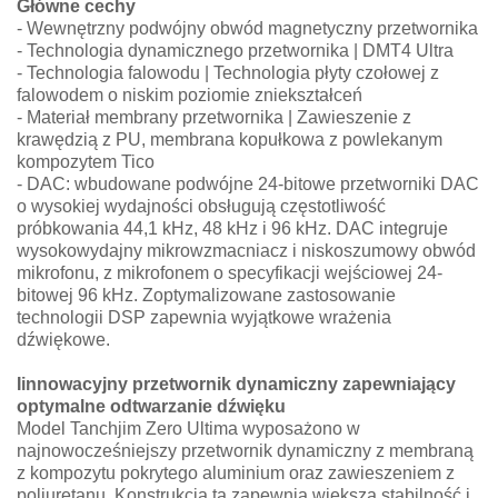
Główne cechy
- Wewnętrzny podwójny obwód magnetyczny przetwornika
- Technologia dynamicznego przetwornika | DMT4 Ultra
- Technologia falowodu | Technologia płyty czołowej z
falowodem o niskim poziomie zniekształceń
- Materiał membrany przetwornika | Zawieszenie z
krawędzią z PU, membrana kopułkowa z powlekanym
kompozytem Tico
- DAC: wbudowane podwójne 24-bitowe przetworniki DAC
o wysokiej wydajności obsługują częstotliwość
próbkowania 44,1 kHz, 48 kHz i 96 kHz. DAC integruje
wysokowydajny mikrowzmacniacz i niskoszumowy obwód
mikrofonu, z mikrofonem o specyfikacji wejściowej 24-
bitowej 96 kHz. Zoptymalizowane zastosowanie
technologii DSP zapewnia wyjątkowe wrażenia
dźwiękowe.
Iinnowacyjny przetwornik dynamiczny zapewniający
optymalne odtwarzanie dźwięku
Model Tanchjim Zero Ultima wyposażono w
najnowocześniejszy przetwornik dynamiczny z membraną
z kompozytu pokrytego aluminium oraz zawieszeniem z
poliuretanu. Konstrukcja ta zapewnia większą stabilność i