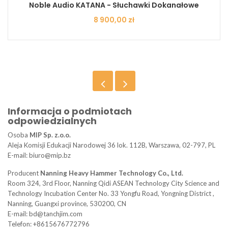
Noble Audio KATANA - Słuchawki Dokanałowe
Cena
8 900,00 zł
Informacja o podmiotach
odpowiedzialnych
Osoba
MIP Sp. z.o.o.
Aleja Komisji Edukacji Narodowej 36 lok. 112B, Warszawa, 02-797, PL
E-mail: biuro@mip.bz
Producent
Nanning Heavy Hammer Technology Co., Ltd.
Room 324, 3rd Floor, Nanning Qidi ASEAN Technology City Science and
Technology Incubation Center No. 33 Yongfu Road, Yongning District ,
Nanning, Guangxi province, 530200, CN
E-mail: bd@tanchjim.com
Telefon: +8615676772796