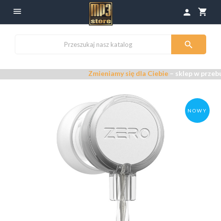

shopping_cart
person

Zmieniamy się dla Ciebie
– sklep w przebudowie
NOWY