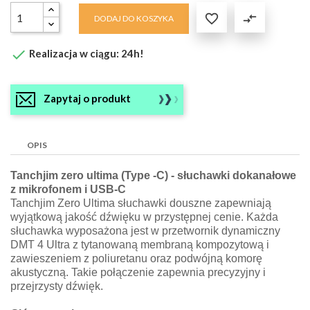

compare_arrows
DODAJ DO KOSZYKA

Realizacja w ciągu: 24h!
Zapytaj o produkt
OPIS
Tanchjim zero ultima (Type -C) - słuchawki dokanałowe
z mikrofonem i USB-C
Tanchjim Zero Ultima słuchawki douszne zapewniają
wyjątkową jakość dźwięku w przystępnej cenie. Każda
słuchawka wyposażona jest w przetwornik dynamiczny
DMT 4 Ultra z tytanowaną membraną kompozytową i
zawieszeniem z poliuretanu oraz podwójną komorę
akustyczną. Takie połączenie zapewnia precyzyjny i
przejrzysty dźwięk.