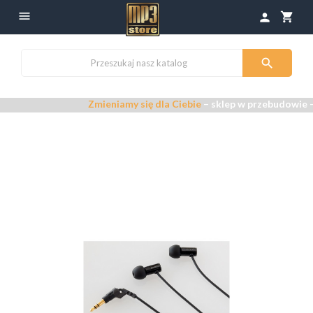

shopping_cart
person

Zmieniamy się dla Ciebie
– sklep w przebudowie –
Prze