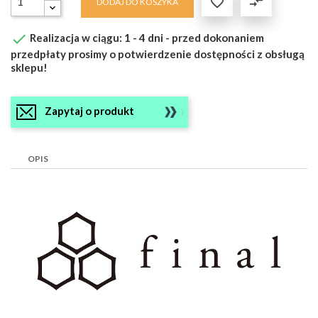

compare_arrows
DODAJ DO KOSZYKA

Realizacja w ciągu: 1 - 4 dni - przed dokonaniem
przedpłaty prosimy o potwierdzenie dostępności z obsługą
sklepu!
Zapytaj o produkt
OPIS