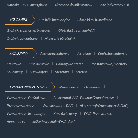
Karaoke, USB, Smartphone
Akcesoria do mikrofonów
Inne (Mikrofony DJ)
#GŁOŚNIKI
Głośniki instalacyjne
Głośniki multimedialne
Głośniki przenośne/bluetooth
Głośniki Streaming/WIFI
Głośniki zewnętrzne
Akcesoria (Głośniki)
#KOLUMNY
Akcesoria (kolumny)
Aktywne
Centralne (kolumny)
Efektowe
Kino domowe
Podłogowe stereo
Podstawkowe, monitory
Soundbary
Subwoofery
Surround
Ścienne
#WZMACNIACZE & DAC
Wzmacniacze Słuchawkowe
Wzmacniacze Głośnikowe
Przetwornik A/C , Preamp Gramofonowy
Przedwzmacniacze
Wzmacniacze z DAC
Akcesoria (Wzmacniacze & DAC)
Wzmacniacze Instalacyjne
Końcówki mocy
DAC -Przetworniki
Amplitunery
xxZestawy Audio DAC+AMP