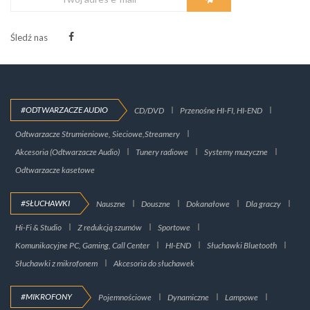
Śledź nas
#ODTWARZACZE AUDIO
CD/DVD
Przenośne HI-FI, HI-END
Odtwarzacze Strumieniowe, Sieciowe,Streamery
Akcesoria (Odtwarzacze Audio)
Tunery radiowe
Systemy muzyczne
Odtwarzacze kasetowe
#SŁUCHAWKI
Nauszne
Douszne
Dokanałowe
Dla graczy
Hi-Fi & Studio
Z redukcją szumów
Sportowe
Komunikacyjne PC, Gaming, Call Center
HI-END
Słuchawki Bluetooth
Słuchawki z mikrofonem
Akcesoria do słuchawek
#MIKROFONY
Pojemnościowe
Dynamiczne
Lampowe