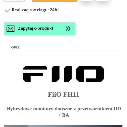

Realizacja w ciągu: 24h!
Zapytaj o produkt
OPIS
FiiO FH11
Hybrydowe monitory douszne z przetwornikiem DD
+ BA