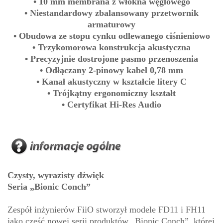
• 10 mm membrana z włókna węglowego
• Niestandardowy zbalansowany przetwornik
armaturowy
• Obudowa ze stopu cynku odlewanego ciśnieniowo
• Trzykomorowa konstrukcja akustyczna
• Precyzyjnie dostrojone pasmo przenoszenia
• Odłączany 2-pinowy kabel 0,78 mm
• Kanał akustyczny w kształcie litery C
• Trójkątny ergonomiczny kształt
• Certyfikat Hi-Res Audio
Czysty, wyrazisty dźwięk
Seria „Bionic Conch”
Zespół inżynierów FiiO stworzył modele FD11 i FH11
jako część nowej serii produktów „Bionic Conch”, której