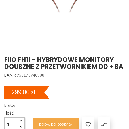
FIIO FH11 - HYBRYDOWE MONITORY
DOUSZNE Z PRZETWORNIKIEM DD + BA
EAN:
6953175740988
299,00 zł
Brutto
Ilość

compare_arrows
DODAJ DO KOSZYKA