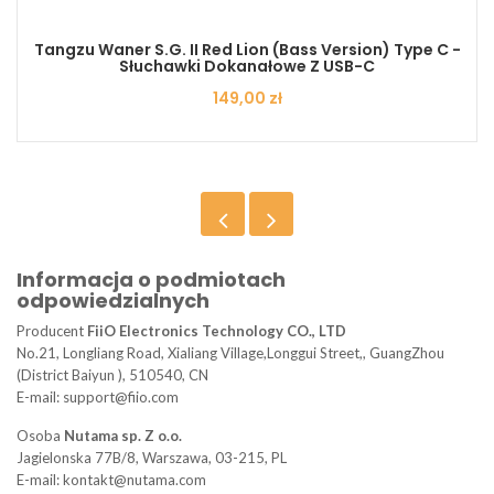
Tangzu Waner S.G. II Red Lion (bass Version) Type C -
Słuchawki Dokanałowe Z USB-C
Cena
149,00 zł
Informacja o podmiotach
odpowiedzialnych
Producent
FiiO Electronics Technology CO., LTD
No.21, Longliang Road, Xialiang Village,Longgui Street,, GuangZhou
(District Baiyun ), 510540, CN
E-mail: support@fiio.com
Osoba
Nutama sp. Z o.o.
Jagielonska 77B/8, Warszawa, 03-215, PL
E-mail: kontakt@nutama.com