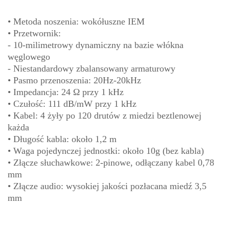
• Metoda noszenia: wokółuszne IEM
• Przetwornik:
- 10-milimetrowy dynamiczny na bazie włókna
węglowego
- Niestandardowy zbalansowany armaturowy
• Pasmo przenoszenia: 20Hz-20kHz
• Impedancja: 24 Ω przy 1 kHz
• Czułość: 111 dB/mW przy 1 kHz
• Kabel: 4 żyły po 120 drutów z miedzi beztlenowej
każda
• Długość kabla: około 1,2 m
• Waga pojedynczej jednostki: około 10g (bez kabla)
• Złącze słuchawkowe: 2-pinowe, odłączany kabel 0,78
mm
• Złącze audio: wysokiej jakości pozłacana miedź 3,5
mm