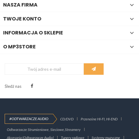
NASZA FIRMA

TWOJE KONTO

INFORMACJA O SKLEPIE

O MP3STORE

Śledź nas
#ODTWARZACZE AUDIO
CD/DVD
Przenośne HI-FI, HI-END
Odtwarzacze Strumieniowe, Sieciowe,Streamery
Akcesoria (Odtwarzacze Audio)
Tunery radiowe
Systemy muzyczne