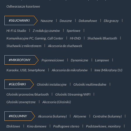
Odtwarzacze kasetowe
#SŁUCHAWKI
Nauszne
Douszne
Dokanałowe
Dla graczy
Hi-Fi & Studio
Z redukcją szumów
Sportowe
Komunikacyjne PC, Gaming, Call Center
HI-END
Słuchawki Bluetooth
Słuchawki z mikrofonem
Akcesoria do słuchawek
#MIKROFONY
Pojemnościowe
Dynamiczne
Lampowe
Karaoke, USB, Smartphone
Akcesoria do mikrofonów
Inne (Mikrofony DJ)
#GŁOŚNIKI
Głośniki instalacyjne
Głośniki multimedialne
Głośniki przenośne/bluetooth
Głośniki Streaming/WIFI
Głośniki zewnętrzne
Akcesoria (Głośniki)
#KOLUMNY
Akcesoria (kolumny)
Aktywne
Centralne (kolumny)
Efektowe
Kino domowe
Podłogowe stereo
Podstawkowe, monitory