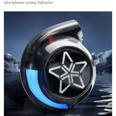
dźwiękiem rytmu bębnów.