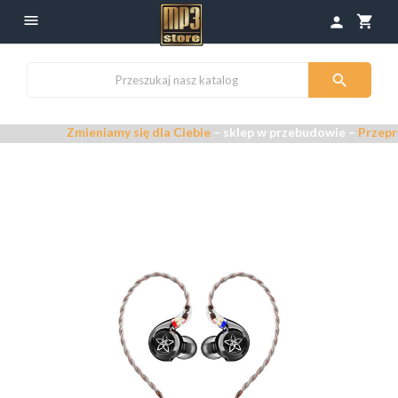

shopping_cart
person

Zmieniamy się dla Ciebie
– sklep w przebudowie –
Przepraszamy za ew