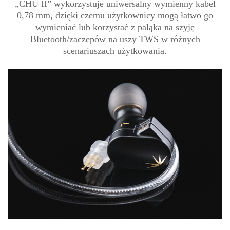
„CHU II” wykorzystuje uniwersalny wymienny kabel
0,78 mm, dzięki czemu użytkownicy mogą łatwo go
wymieniać lub korzystać z pałąka na szyję
Bluetooth/zaczepów na uszy TWS w różnych
scenariuszach użytkowania.