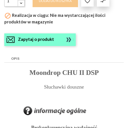

compare_arrows
DODAJ DO KOSZYKA

Realizacja w ciągu: Nie ma wystarczającej ilości
produktów w magazynie
Zapytaj o produkt
OPIS
Moondrop CHU II DSP
Słuchawki douszne
Bezkonkurencyjna wydajność