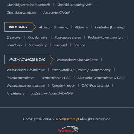
Głośniki przenośne/bluetooth
Głośniki Streaming/WIFI
Głośniki zewnętrzne
Akcesoria (Głośniki)
#KOLUMNY
Akcesoria (kolumny)
Aktywne
Centralne (kolumny)
Efektowe
Kino domowe
Podłogowe stereo
Podstawkowe, monitory
Soundbary
Subwoofery
Surround
Ścienne
#WZMACNIACZE & DAC
Wzmacniacze Słuchawkowe
Wzmacniacze Głośnikowe
Przetwornik A/C , Preamp Gramofonowy
Przedwzmacniacze
Wzmacniacze z DAC
Akcesoria (Wzmacniacze & DAC)
Wzmacniacze Instalacyjne
Końcówki mocy
DAC -Przetworniki
Amplitunery
xxZestawy Audio DAC+AMP
Copyright © 2004-2026
mp3store.pl
All Rights Reserved.