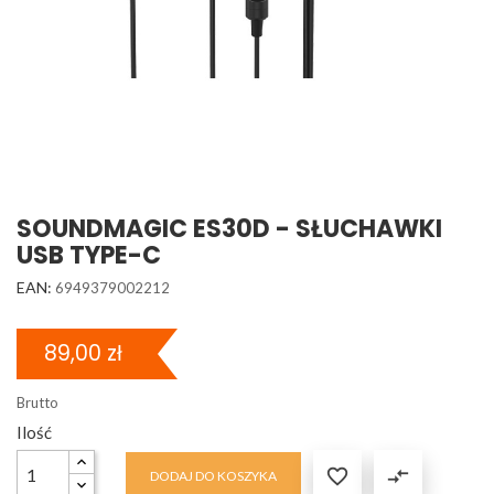
SOUNDMAGIC ES30D - SŁUCHAWKI
USB TYPE-C
EAN:
6949379002212
89,00 zł
Brutto
Ilość

compare_arrows
DODAJ DO KOSZYKA