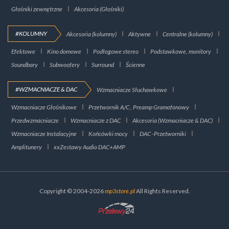
Głośniki zewnętrzne
Akcesoria (Głośniki)
#KOLUMNY
Akcesoria (kolumny)
Aktywne
Centralne (kolumny)
Efektowe
Kino domowe
Podłogowe stereo
Podstawkowe, monitory
Soundbary
Subwoofery
Surround
Ścienne
#WZMACNIACZE & DAC
Wzmacniacze Słuchawkowe
Wzmacniacze Głośnikowe
Przetwornik A/C , Preamp Gramofonowy
Przedwzmacniacze
Wzmacniacze z DAC
Akcesoria (Wzmacniacze & DAC)
Wzmacniacze Instalacyjne
Końcówki mocy
DAC -Przetworniki
Amplitunery
xxZestawy Audio DAC+AMP
Copyright © 2004-2026
mp3store.pl
All Rights Reserved.