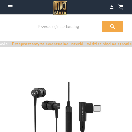

shopping_cart
person

rzepraszamy za ewentualne usterki - widzisz błąd na stronie? Zgłoś