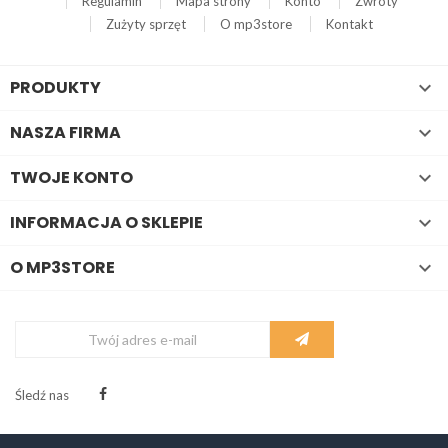
Regulamin
Mapa strony
Konto
Zwroty
Zużyty sprzęt
O mp3store
Kontakt
PRODUKTY

NASZA FIRMA

TWOJE KONTO

INFORMACJA O SKLEPIE

O MP3STORE

Śledź nas