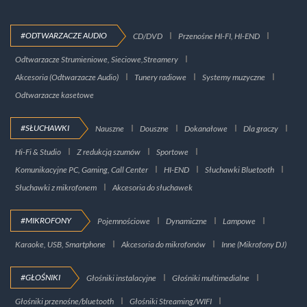
#ODTWARZACZE AUDIO
CD/DVD
Przenośne HI-FI, HI-END
Odtwarzacze Strumieniowe, Sieciowe,Streamery
Akcesoria (Odtwarzacze Audio)
Tunery radiowe
Systemy muzyczne
Odtwarzacze kasetowe
#SŁUCHAWKI
Nauszne
Douszne
Dokanałowe
Dla graczy
Hi-Fi & Studio
Z redukcją szumów
Sportowe
Komunikacyjne PC, Gaming, Call Center
HI-END
Słuchawki Bluetooth
Słuchawki z mikrofonem
Akcesoria do słuchawek
#MIKROFONY
Pojemnościowe
Dynamiczne
Lampowe
Karaoke, USB, Smartphone
Akcesoria do mikrofonów
Inne (Mikrofony DJ)
#GŁOŚNIKI
Głośniki instalacyjne
Głośniki multimedialne
Głośniki przenośne/bluetooth
Głośniki Streaming/WIFI