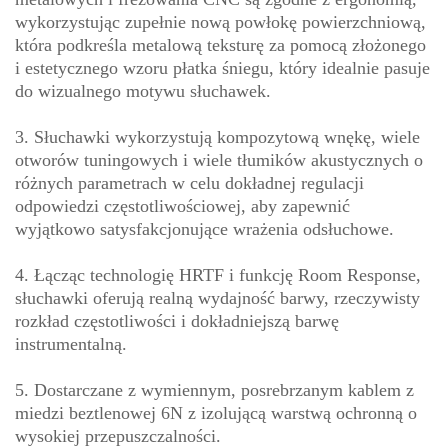
wykorzystując zupełnie nową powłokę powierzchniową,
która podkreśla metalową teksturę za pomocą złożonego
i estetycznego wzoru płatka śniegu, który idealnie pasuje
do wizualnego motywu słuchawek.
3. Słuchawki wykorzystują kompozytową wnękę, wiele
otworów tuningowych i wiele tłumików akustycznych o
różnych parametrach w celu dokładnej regulacji
odpowiedzi częstotliwościowej, aby zapewnić
wyjątkowo satysfakcjonujące wrażenia odsłuchowe.
4. Łącząc technologię HRTF i funkcję Room Response,
słuchawki oferują realną wydajność barwy, rzeczywisty
rozkład częstotliwości i dokładniejszą barwę
instrumentalną.
5. Dostarczane z wymiennym, posrebrzanym kablem z
miedzi beztlenowej 6N z izolującą warstwą ochronną o
wysokiej przepuszczalności.