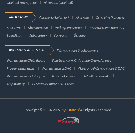
Głośniki zewnętrzne
Akcesoria (Głośniki)
#KOLUMNY
Akcesoria (kolumny)
Aktywne
Centralne (kolumny)
Efektowe
Kino domowe
Podłogowe stereo
Podstawkowe, monitory
Soundbary
Subwoofery
Surround
Ścienne
#WZMACNIACZE & DAC
Wzmacniacze Słuchawkowe
Wzmacniacze Głośnikowe
Przetwornik A/C , Preamp Gramofonowy
Przedwzmacniacze
Wzmacniacze z DAC
Akcesoria (Wzmacniacze & DAC)
Wzmacniacze Instalacyjne
Końcówki mocy
DAC -Przetworniki
Amplitunery
xxZestawy Audio DAC+AMP
Copyright © 2004-2026
mp3store.pl
All Rights Reserved.