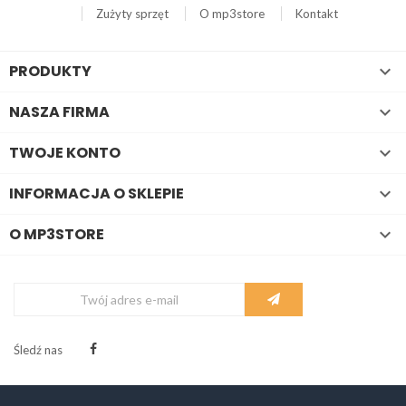
Zużyty sprzęt
O mp3store
Kontakt
PRODUKTY

NASZA FIRMA

TWOJE KONTO

INFORMACJA O SKLEPIE

O MP3STORE

Śledź nas