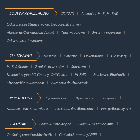
#ODTWARZACZE AUDIO
CD/DVD
Przenośne HI-FI, HI-END
Odtwarzacze Strumieniowe, Sieciowe,Streamery
Akcesoria (Odtwarzacze Audio)
Tunery radiowe
Systemy muzyczne
Odtwarzacze kasetowe
#SŁUCHAWKI
Nauszne
Douszne
Dokanałowe
Dla graczy
Hi-Fi & Studio
Z redukcją szumów
Sportowe
Komunikacyjne PC, Gaming, Call Center
HI-END
Słuchawki Bluetooth
Słuchawki z mikrofonem
Akcesoria do słuchawek
#MIKROFONY
Pojemnościowe
Dynamiczne
Lampowe
Karaoke, USB, Smartphone
Akcesoria do mikrofonów
Inne (Mikrofony DJ)
#GŁOŚNIKI
Głośniki instalacyjne
Głośniki multimedialne
Głośniki przenośne/bluetooth
Głośniki Streaming/WIFI