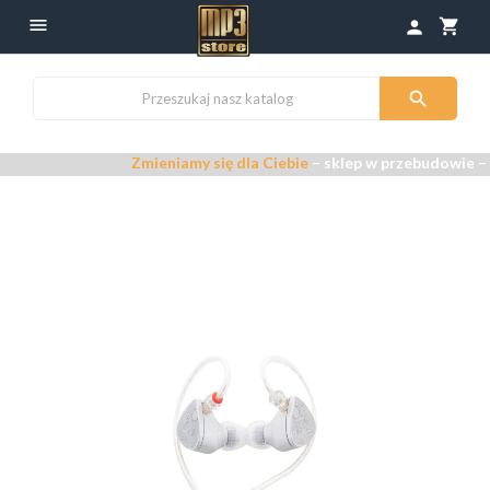

shopping_cart
person

Zmieniamy się dla Ciebie
– sklep w przebudowie –
Przeprasz