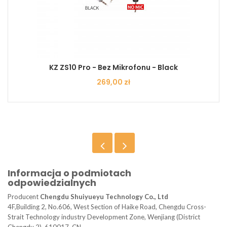
KZ ZS10 Pro - Bez Mikrofonu - Black
Cena
269,00 zł
Informacja o podmiotach
odpowiedzialnych
Producent
Chengdu Shuiyueyu Technology Co., Ltd
4F,Building 2, No.606, West Section of Haike Road, Chengdu Cross-
Strait Technology industry Development Zone, Wenjiang (District
Chengdu 2), 610017, CN