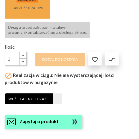
~40 ZŁ * 10 RAT 0%
Uwaga
przed zakupami ratalnymi
prosimy skontaktować się z obsługą sklepu.
Ilość

compare_arrows
DODAJ DO KOSZYKA

Realizacja w ciągu: Nie ma wystarczającej ilości
produktów w magazynie
WEŹ LEASING TERAZ
Zapytaj o produkt