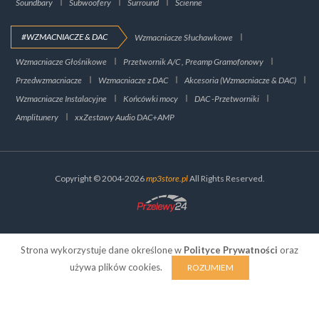
Soundbary
Subwoofery
Surround
Ścienne
#WZMACNIACZE & DAC
Wzmacniacze Słuchawkowe
Wzmacniacze Głośnikowe
Przetwornik A/C , Preamp Gramofonowy
Przedwzmacniacze
Wzmacniacze z DAC
Akcesoria (Wzmacniacze & DAC)
Wzmacniacze Instalacyjne
Końcówki mocy
DAC -Przetworniki
Amplitunery
xxZestawy Audio DAC+AMP
Copyright © 2004-2026
mp3store.pl
All Rights Reserved.
Strona wykorzystuje dane określone w
Polityce Prywatności
oraz
używa plików cookies.
ROZUMIEM