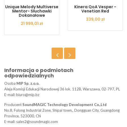
Unique Melody Multiverse
Kinera QoA Vesper -
Mentor- Słuchawki
Venetian Red
Dokanałowe
Cena
339,00 zł
Cena
21 999,01 zł
Informacja o podmiotach
odpowiedzialnych
Osoba
MIP Sp. z.o.o.
Aleja Komisji Edukacji Narodowej 36 lok. 112B, Warszawa, 02-797, PL
E-mail: biuro@mip.bz
Producent
SoundMAGIC Technology Development Co.,Ltd
No.8, Fulong Industrial Zone, Shipai town,, Dongguan City, Guangdong
Province, 523000, CN
E-mail: sales2@soundmagic.com