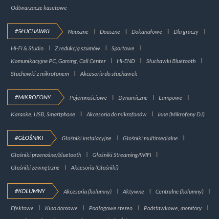
Odtwarzacze kasetowe
#SŁUCHAWKI
Nauszne
Douszne
Dokanałowe
Dla graczy
Hi-Fi & Studio
Z redukcją szumów
Sportowe
Komunikacyjne PC, Gaming, Call Center
HI-END
Słuchawki Bluetooth
Słuchawki z mikrofonem
Akcesoria do słuchawek
#MIKROFONY
Pojemnościowe
Dynamiczne
Lampowe
Karaoke, USB, Smartphone
Akcesoria do mikrofonów
Inne (Mikrofony DJ)
#GŁOŚNIKI
Głośniki instalacyjne
Głośniki multimedialne
Głośniki przenośne/bluetooth
Głośniki Streaming/WIFI
Głośniki zewnętrzne
Akcesoria (Głośniki)
#KOLUMNY
Akcesoria (kolumny)
Aktywne
Centralne (kolumny)
Efektowe
Kino domowe
Podłogowe stereo
Podstawkowe, monitory