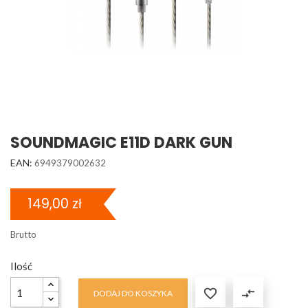
SOUNDMAGIC E11D DARK GUN
EAN:
6949379002632
149,00 zł
Brutto
Ilość

compare_arrows
DODAJ DO KOSZYKA