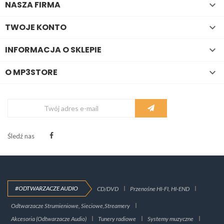
NASZA FIRMA

TWOJE KONTO

INFORMACJA O SKLEPIE

O MP3STORE

Śledź nas
#ODTWARZACZE AUDIO
CD/DVD
Przenośne HI-FI, HI-END
Odtwarzacze Strumieniowe, Sieciowe,Streamery
Akcesoria (Odtwarzacze Audio)
Tunery radiowe
Systemy muzyczne