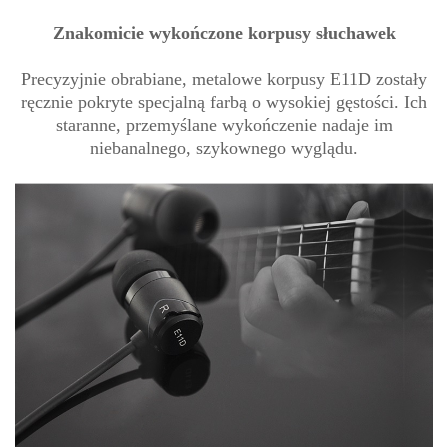
Znakomicie wykończone korpusy słuchawek
Precyzyjnie obrabiane, metalowe korpusy E11D zostały
ręcznie pokryte specjalną farbą o wysokiej gęstości. Ich
staranne, przemyślane wykończenie nadaje im
niebanalnego, szykownego wyglądu.