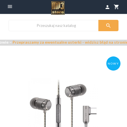

shopping_cart
person

zepraszamy za ewentualne usterki - widzisz błąd na stronie? Zgłoś 
NOWY