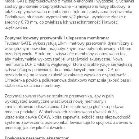
Model GATE zaprojektowano z myślą o ekonomii i wygodzie. Słuchawki
zostały gruntownie przeprojektowane – zmniejszono wagę obudowy, a
także zoptymalizowano membranę i strukturę akustyczną przetwornika.
Dodatkowo, słuchawki wyposażono w 2-pinowe, wymienne złącze o
średnicy 0,78 mm, co zwiększa ich wszechstronność i łatwość
użytkowania.
Zoptymalizowany przetwornik i ulepszona membrana:
Truthear GATE wykorzystują 10-milimetrowy przetwornik dynamiczny z
wewnętrznym obwodem magnetycznym oraz optymalizowanym filtrem
przedniej wnęki. Strukturę i sztywność membrany dostosowano tak,
aby maksymalnie wykorzystać jej właściwości akustyczne. Nowa
membrana LCP z włókna węglowego, która charakteryzuje się większą
sztywnością w porównaniu do standardowych membran LCP, co
przekłada się na lepszą czułość w zakresie wysokich częstotliwości.
Ultracienka powłoka poliuretanowa dodatkowo wzmacnia jakość basu i
stabilność działania membrany.
Zoptymalizowano również strukturę przetwornika, aby w pełni
wykorzystać akustyczne właściwości nowej membrany i
zminimalizować odkształcenia 10-milimetrowego głośnika podczas
procesu produkcji. W słuchawkach zastosowano również dużą,
ultracienką cewkę CCAW, która zapewnia lekkość oraz niezawodność
systemu zawieszenia przetwornika. Gwarantuje to spójność zarówno w
produkcji, jak i w jakości dźwięku.
Doskonałe parametry akustyczne: