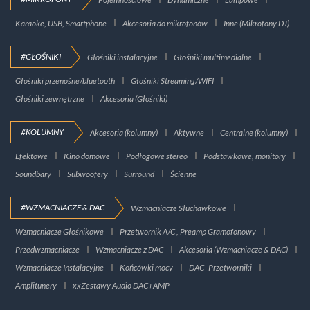
Karaoke, USB, Smartphone
Akcesoria do mikrofonów
Inne (Mikrofony DJ)
#GŁOŚNIKI
Głośniki instalacyjne
Głośniki multimedialne
Głośniki przenośne/bluetooth
Głośniki Streaming/WIFI
Głośniki zewnętrzne
Akcesoria (Głośniki)
#KOLUMNY
Akcesoria (kolumny)
Aktywne
Centralne (kolumny)
Efektowe
Kino domowe
Podłogowe stereo
Podstawkowe, monitory
Soundbary
Subwoofery
Surround
Ścienne
#WZMACNIACZE & DAC
Wzmacniacze Słuchawkowe
Wzmacniacze Głośnikowe
Przetwornik A/C , Preamp Gramofonowy
Przedwzmacniacze
Wzmacniacze z DAC
Akcesoria (Wzmacniacze & DAC)
Wzmacniacze Instalacyjne
Końcówki mocy
DAC -Przetworniki
Amplitunery
xxZestawy Audio DAC+AMP