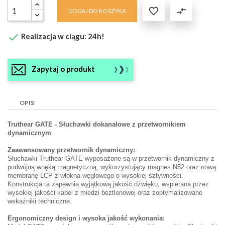

compare_arrows
DODAJ DO KOSZYKA

Realizacja w ciągu: 24h!
Zapytaj o produkt
OPIS
Truthear GATE - Słuchawki dokanałowe z przetwornikiem
dynamicznym
Zaawansowany przetwornik dynamiczny:
Słuchawki Truthear GATE wyposażone są w przetwornik dynamiczny z
podwójną wnęką magnetyczną, wykorzystujący magnes N52 oraz nową
membranę LCP z włókna węglowego o wysokiej sztywności.
Konstrukcja ta zapewnia wyjątkową jakość dźwięku, wspierana przez
wysokiej jakości kabel z miedzi beztlenowej oraz zoptymalizowane
wskaźniki techniczne.
Ergonomiczny design i wysoka jakość wykonania: