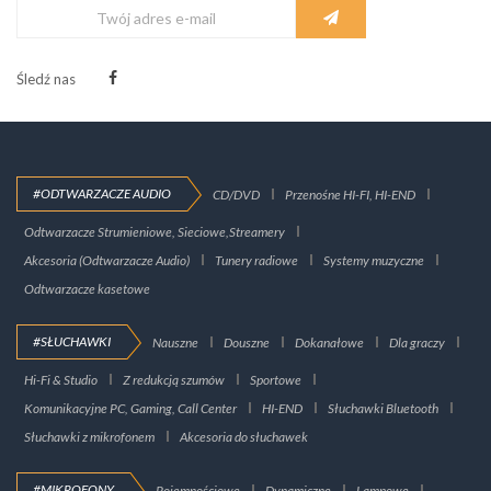
Śledź nas
#ODTWARZACZE AUDIO
CD/DVD
Przenośne HI-FI, HI-END
Odtwarzacze Strumieniowe, Sieciowe,Streamery
Akcesoria (Odtwarzacze Audio)
Tunery radiowe
Systemy muzyczne
Odtwarzacze kasetowe
#SŁUCHAWKI
Nauszne
Douszne
Dokanałowe
Dla graczy
Hi-Fi & Studio
Z redukcją szumów
Sportowe
Komunikacyjne PC, Gaming, Call Center
HI-END
Słuchawki Bluetooth
Słuchawki z mikrofonem
Akcesoria do słuchawek
#MIKROFONY
Pojemnościowe
Dynamiczne
Lampowe