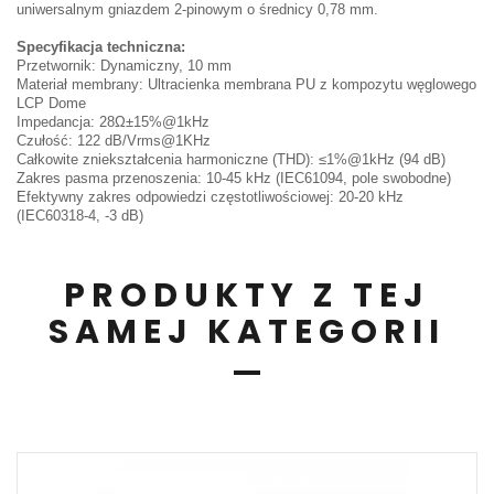
uniwersalnym gniazdem 2-pinowym o średnicy 0,78 mm.
Specyfikacja techniczna:
Przetwornik: Dynamiczny, 10 mm
Materiał membrany: Ultracienka membrana PU z kompozytu węglowego
LCP Dome
Impedancja: 28Ω±15%@1kHz
Czułość: 122 dB/Vrms@1KHz
Całkowite zniekształcenia harmoniczne (THD): ≤1%@1kHz (94 dB)
Zakres pasma przenoszenia: 10-45 kHz (IEC61094, pole swobodne)
Efektywny zakres odpowiedzi częstotliwościowej: 20-20 kHz
(IEC60318-4, -3 dB)
PRODUKTY Z TEJ
SAMEJ KATEGORII