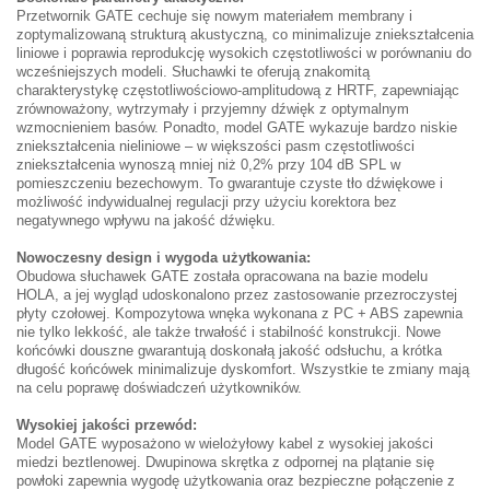
Przetwornik GATE cechuje się nowym materiałem membrany i
zoptymalizowaną strukturą akustyczną, co minimalizuje zniekształcenia
liniowe i poprawia reprodukcję wysokich częstotliwości w porównaniu do
wcześniejszych modeli. Słuchawki te oferują znakomitą
charakterystykę częstotliwościowo-amplitudową z HRTF, zapewniając
zrównoważony, wytrzymały i przyjemny dźwięk z optymalnym
wzmocnieniem basów. Ponadto, model GATE wykazuje bardzo niskie
zniekształcenia nieliniowe – w większości pasm częstotliwości
zniekształcenia wynoszą mniej niż 0,2% przy 104 dB SPL w
pomieszczeniu bezechowym. To gwarantuje czyste tło dźwiękowe i
możliwość indywidualnej regulacji przy użyciu korektora bez
negatywnego wpływu na jakość dźwięku.
Nowoczesny design i wygoda użytkowania:
Obudowa słuchawek GATE została opracowana na bazie modelu
HOLA, a jej wygląd udoskonalono przez zastosowanie przezroczystej
płyty czołowej. Kompozytowa wnęka wykonana z PC + ABS zapewnia
nie tylko lekkość, ale także trwałość i stabilność konstrukcji. Nowe
końcówki douszne gwarantują doskonałą jakość odsłuchu, a krótka
długość końcówek minimalizuje dyskomfort. Wszystkie te zmiany mają
na celu poprawę doświadczeń użytkowników.
Wysokiej jakości przewód:
Model GATE wyposażono w wielożyłowy kabel z wysokiej jakości
miedzi beztlenowej. Dwupinowa skrętka z odpornej na plątanie się
powłoki zapewnia wygodę użytkowania oraz bezpieczne połączenie z