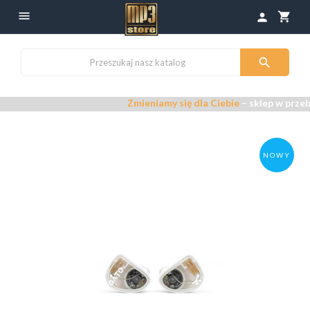

shopping_cart
person

Zmieniamy się dla Ciebie
– sklep w przebudowi
NOWY