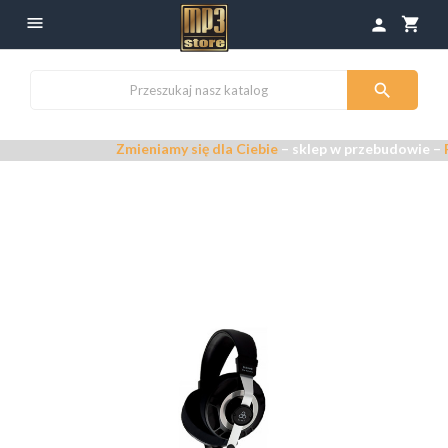

shopping_cart
person

Zmieniamy się dla Ciebie
– sklep w przebudowie –
Przeprasz