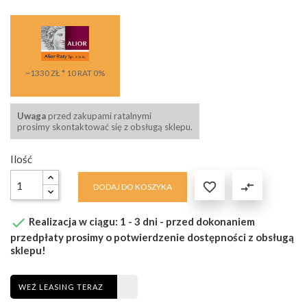
~1330 ZŁ * 10 RAT 0%
Uwaga
przed zakupami ratalnymi
prosimy skontaktować się z obsługą sklepu.
Ilość

compare_arrows
DODAJ DO KOSZYKA

Realizacja w ciągu: 1 - 3 dni - przed dokonaniem
przedpłaty prosimy o potwierdzenie dostępności z obsługą
sklepu!
WEŹ LEASING TERAZ