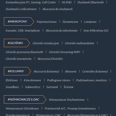
Komunikacyjne PC, Gaming, Call Center
HI-END
Słuchawki Bluetooth
Słuchawki z mikrofonem
Akcesoria do słuchawek
#MIKROFONY
Pojemnościowe
Dynamiczne
Lampowe
Karaoke, USB, Smartphone
Akcesoria do mikrofonów
Inne (Mikrofony DJ)
#GŁOŚNIKI
Głośniki instalacyjne
Głośniki multimedialne
Głośniki przenośne/bluetooth
Głośniki Streaming/WIFI
Głośniki zewnętrzne
Akcesoria (Głośniki)
#KOLUMNY
Akcesoria (kolumny)
Aktywne
Centralne (kolumny)
Efektowe
Kino domowe
Podłogowe stereo
Podstawkowe, monitory
Soundbary
Subwoofery
Surround
Ścienne
#WZMACNIACZE & DAC
Wzmacniacze Słuchawkowe
Wzmacniacze Głośnikowe
Przetwornik A/C , Preamp Gramofonowy
Przedwzmacniacze
Wzmacniacze z DAC
Akcesoria (Wzmacniacze & DAC)