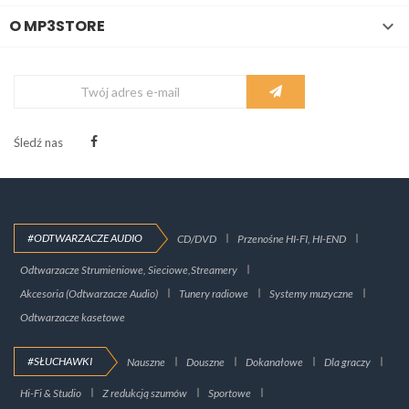
O MP3STORE

Śledź nas
#ODTWARZACZE AUDIO
CD/DVD
Przenośne HI-FI, HI-END
Odtwarzacze Strumieniowe, Sieciowe,Streamery
Akcesoria (Odtwarzacze Audio)
Tunery radiowe
Systemy muzyczne
Odtwarzacze kasetowe
#SŁUCHAWKI
Nauszne
Douszne
Dokanałowe
Dla graczy
Hi-Fi & Studio
Z redukcją szumów
Sportowe