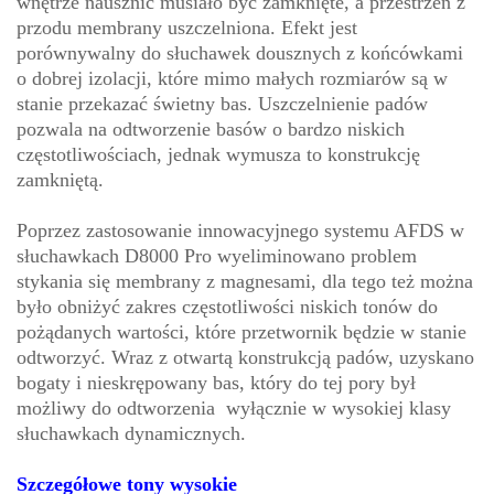
wnętrze nausznic musiało być zamknięte, a przestrzeń z
przodu membrany uszczelniona. Efekt jest
porównywalny do słuchawek dousznych z końcówkami
o dobrej izolacji, które mimo małych rozmiarów są w
stanie przekazać świetny bas. Uszczelnienie padów
pozwala na odtworzenie basów o bardzo niskich
częstotliwościach, jednak wymusza to konstrukcję
zamkniętą.
Poprzez zastosowanie innowacyjnego systemu AFDS w
słuchawkach D8000 Pro wyeliminowano problem
stykania się membrany z magnesami, dla tego też można
było obniżyć zakres częstotliwości niskich tonów do
pożądanych wartości, które przetwornik będzie w stanie
odtworzyć. Wraz z otwartą konstrukcją padów, uzyskano
bogaty i nieskrępowany bas, który do tej pory był
możliwy do odtworzenia wyłącznie w wysokiej klasy
słuchawkach dynamicznych.
Szczegółowe tony wysokie