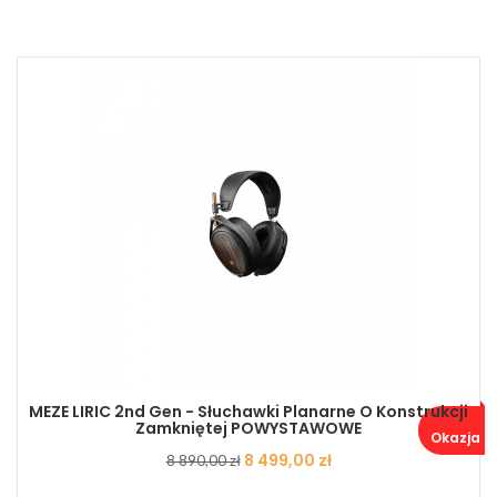
MEZE LIRIC 2nd Gen - Słuchawki Planarne O Konstrukcji
Zamkniętej POWYSTAWOWE
Okazja ..
Cena
Cena
8 499,00 zł
8 890,00 zł
podstawowa