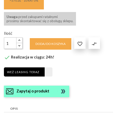
~370 ZŁ * 10 RAT 0%
Uwaga
przed zakupami ratalnymi
prosimy skontaktować się z obsługą sklepu.
Ilość

compare_arrows
DODAJ DO KOSZYKA

Realizacja w ciągu: 24h!
WEŹ LEASING TERAZ
Zapytaj o produkt
OPIS