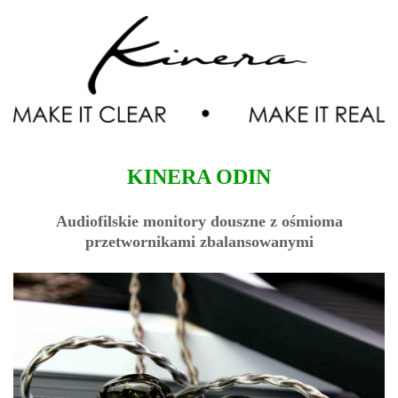
KINERA ODIN
Audiofilskie monitory douszne z ośmioma
przetwornikami zbalansowanymi