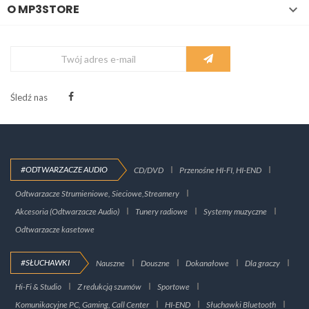
O MP3STORE

Śledź nas
#ODTWARZACZE AUDIO
CD/DVD
Przenośne HI-FI, HI-END
Odtwarzacze Strumieniowe, Sieciowe,Streamery
Akcesoria (Odtwarzacze Audio)
Tunery radiowe
Systemy muzyczne
Odtwarzacze kasetowe
#SŁUCHAWKI
Nauszne
Douszne
Dokanałowe
Dla graczy
Hi-Fi & Studio
Z redukcją szumów
Sportowe
Komunikacyjne PC, Gaming, Call Center
HI-END
Słuchawki Bluetooth