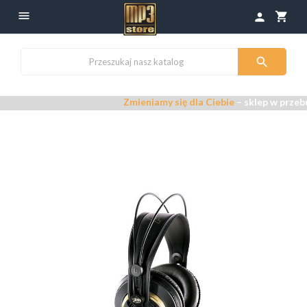

shopping_cart
person

Zmieniamy się dla Ciebie
– sklep w przebudowi