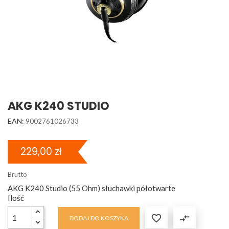
AKG K240 STUDIO
EAN:
9002761026733
229,00 zł
Brutto
AKG K240 Studio (55 Ohm) słuchawki półotwarte
Ilość

compare_arrows
DODAJ DO KOSZYKA