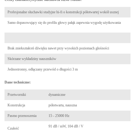
Profesjonalne słuchawki studyjne hi-fi o konstrukcji półotwartej wokół usznej
Samo dopasowujący się do profilu głowy pałąk zapewnia wygodę użytkowania
K-
240 MK II na
Brak zniekształceń dźwięku nawet przy wysokich poziomach głośności
Skórzane wykładziny nauszników
Jednostronny, odłączany przewód o długości 3 m
Dane techniczne:
Przetworniki
dynamiczne
Konstrukcja
półotwarta, nauszna
Pasmo przenoszenia
15 - 25000 Hz
91 dB / mW, 104 dB / V
Kup K-240 MK II na
Czułość
www.akg.waw.pl