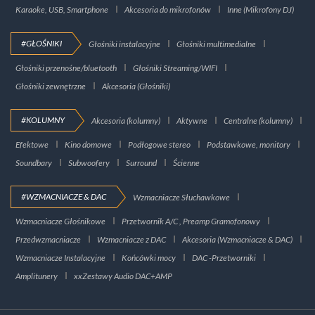
Karaoke, USB, Smartphone
Akcesoria do mikrofonów
Inne (Mikrofony DJ)
#GŁOŚNIKI
Głośniki instalacyjne
Głośniki multimedialne
Głośniki przenośne/bluetooth
Głośniki Streaming/WIFI
Głośniki zewnętrzne
Akcesoria (Głośniki)
#KOLUMNY
Akcesoria (kolumny)
Aktywne
Centralne (kolumny)
Efektowe
Kino domowe
Podłogowe stereo
Podstawkowe, monitory
Soundbary
Subwoofery
Surround
Ścienne
#WZMACNIACZE & DAC
Wzmacniacze Słuchawkowe
Wzmacniacze Głośnikowe
Przetwornik A/C , Preamp Gramofonowy
Przedwzmacniacze
Wzmacniacze z DAC
Akcesoria (Wzmacniacze & DAC)
Wzmacniacze Instalacyjne
Końcówki mocy
DAC -Przetworniki
Amplitunery
xxZestawy Audio DAC+AMP