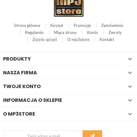
Strona główna
Koszyk
Promocje
Zamówienia
Regulamin
Mapa strony
Konto
Zwroty
Zużyty sprzęt
O mp3store
Kontakt
PRODUKTY

NASZA FIRMA

TWOJE KONTO

INFORMACJA O SKLEPIE

O MP3STORE
