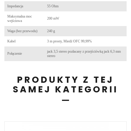
Impedancja
55 Ohm
Kup K-240 MK II na www.akg.waw.pl
Maksymalna moc
200 mW
Kup K-240 MK II na www.akg.waw.pl
wejściowa
Waga (bez przewodu)
240 g
Kabel
3 m prosty, Miedź OFC 99,99%
jack 3,5 stereo pozłacany z przejściówką jack 6,3 mm
Połączenie
stereo
PRODUKTY Z TEJ
SAMEJ KATEGORII