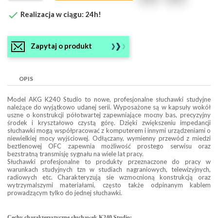

Realizacja w ciągu: 24h!
Zapytaj o produkt
OPIS
Model AKG K240 Studio to nowe, profesjonalne słuchawki studyjne
należące do wyjątkowo udanej serii. Wyposażone są w kapsuły wokół
uszne o konstrukcji półotwartej zapewniające mocny bas, precyzyjny
środek i kryształowo czystą górę. Dzięki zwiększeniu impedancji
słuchawki mogą współpracować z komputerem i innymi urządzeniami o
niewielkiej mocy wyjściowej. Odłączany, wymienny przewód z miedzi
beztlenowej OFC zapewnia możliwość prostego serwisu oraz
bezstratną transmisję sygnału na wiele lat pracy.
Słuchawki profesjonalne to produkty przeznaczone do pracy w
warunkach studyjnych tzn w studiach nagraniowych, telewizyjnych,
radiowych etc. Charakteryzują sie wzmocnioną konstrukcją oraz
wytrzymalszymi materiałami, często także odpinanym kablem
prowadzącym tylko do jednej słuchawki.
Cechy charakterystyczne słuchawek
K240 Studio: