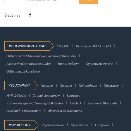
Śledź nas
#ODTWARZACZE AUDIO
CD/DVD
Przenośne HI-FI, HI-END
Odtwarzacze Strumieniowe, Sieciowe,Streamery
Akcesoria (Odtwarzacze Audio)
Tunery radiowe
Systemy muzyczne
Odtwarzacze kasetowe
#SŁUCHAWKI
Nauszne
Douszne
Dokanałowe
Dla graczy
Hi-Fi & Studio
Z redukcją szumów
Sportowe
Komunikacyjne PC, Gaming, Call Center
HI-END
Słuchawki Bluetooth
Słuchawki z mikrofonem
Akcesoria do słuchawek
#MIKROFONY
Pojemnościowe
Dynamiczne
Lampowe