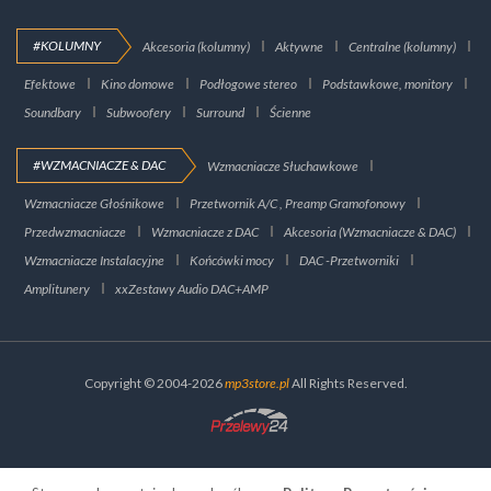
#KOLUMNY
Akcesoria (kolumny)
Aktywne
Centralne (kolumny)
Efektowe
Kino domowe
Podłogowe stereo
Podstawkowe, monitory
Soundbary
Subwoofery
Surround
Ścienne
#WZMACNIACZE & DAC
Wzmacniacze Słuchawkowe
Wzmacniacze Głośnikowe
Przetwornik A/C , Preamp Gramofonowy
Przedwzmacniacze
Wzmacniacze z DAC
Akcesoria (Wzmacniacze & DAC)
Wzmacniacze Instalacyjne
Końcówki mocy
DAC -Przetworniki
Amplitunery
xxZestawy Audio DAC+AMP
Copyright © 2004-2026
mp3store.pl
All Rights Reserved.