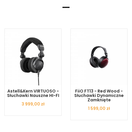
Astell&Kern VIRTUOSO -
FiiO FT13 - Red Wood -
Słuchawki Nauszne HI-FI
Słuchawki Dynamiczne
Zamknięte
Cena
3 999,00 zł
Cena
1 599,00 zł