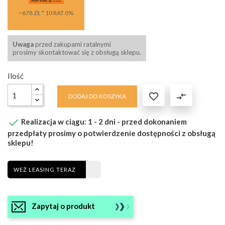
~678 ZŁ * 10 RAT 0%
Uwaga
przed zakupami ratalnymi
prosimy skontaktować się z obsługą sklepu.
Ilość

compare_arrows
DODAJ DO KOSZYKA

Realizacja w ciągu: 1 - 2 dni - przed dokonaniem
przedpłaty prosimy o potwierdzenie dostępności z obsługą
sklepu!
WEŹ LEASING TERAZ
Zapytaj o produkt