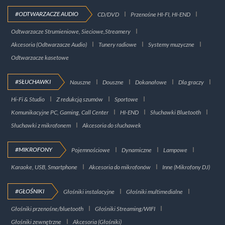
#ODTWARZACZE AUDIO
CD/DVD
Przenośne HI-FI, HI-END
Odtwarzacze Strumieniowe, Sieciowe,Streamery
Akcesoria (Odtwarzacze Audio)
Tunery radiowe
Systemy muzyczne
Odtwarzacze kasetowe
#SŁUCHAWKI
Nauszne
Douszne
Dokanałowe
Dla graczy
Hi-Fi & Studio
Z redukcją szumów
Sportowe
Komunikacyjne PC, Gaming, Call Center
HI-END
Słuchawki Bluetooth
Słuchawki z mikrofonem
Akcesoria do słuchawek
#MIKROFONY
Pojemnościowe
Dynamiczne
Lampowe
Karaoke, USB, Smartphone
Akcesoria do mikrofonów
Inne (Mikrofony DJ)
#GŁOŚNIKI
Głośniki instalacyjne
Głośniki multimedialne
Głośniki przenośne/bluetooth
Głośniki Streaming/WIFI
Głośniki zewnętrzne
Akcesoria (Głośniki)