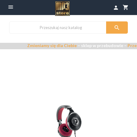

shopping_cart
person

Zmieniamy się dla Ciebie
– sklep w przebudowie –
Przepraszamy z