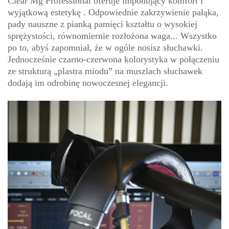
Clear Mg Professional oferuje imponujący komfort i
wyjątkową estetykę . Odpowiednie zakrzywienie pałąka,
pady nauszne z pianką pamięci kształtu o wysokiej
sprężystości, równomiernie rozłożona waga... Wszystko
po to, abyś zapomniał, że w ogóle nosisz słuchawki.
Jednocześnie czarno-czerwona kolorystyka w połączeniu
ze strukturą „plastra miodu” na muszlach słuchawek
dodają im odrobinę nowoczesnej elegancji.