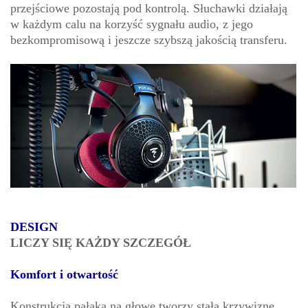
przejściowe pozostają pod kontrolą. Słuchawki działają
w każdym calu na korzyść sygnału audio, z jego
bezkompromisową i jeszcze szybszą jakością transferu.
DESIGN
LICZY SIĘ KAŻDY SZCZEGÓŁ
Komfort i otwartość
Konstrukcja pałąka na głowę tworzy stałą krzywiznę