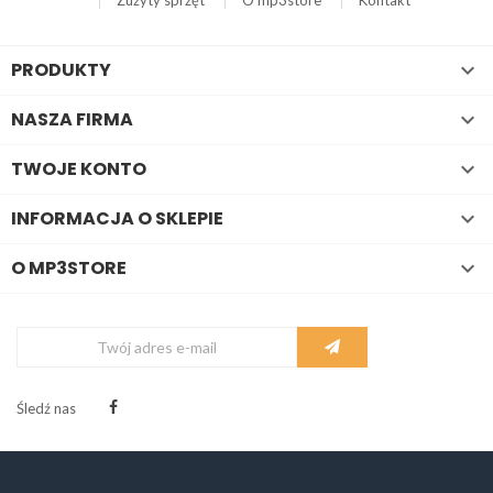
Zużyty sprzęt
O mp3store
Kontakt
PRODUKTY

NASZA FIRMA

TWOJE KONTO

INFORMACJA O SKLEPIE

O MP3STORE

Śledź nas