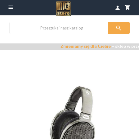

shopping_cart
person

Zmieniamy się dla Ciebie
– sklep w prze