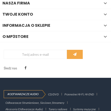
NASZA FIRMA

TWOJE KONTO

INFORMACJA O SKLEPIE

O MP3STORE

Śledź nas
#ODTWARZACZE AUDIO
CD/DVD
Przenośne HI-FI, HI-END
Odtwarzacze Strumieniowe, Sieciowe,Streamery
Akcesoria (Odtwarzacze Audio)
Tunery radiowe
Systemy muzyczne