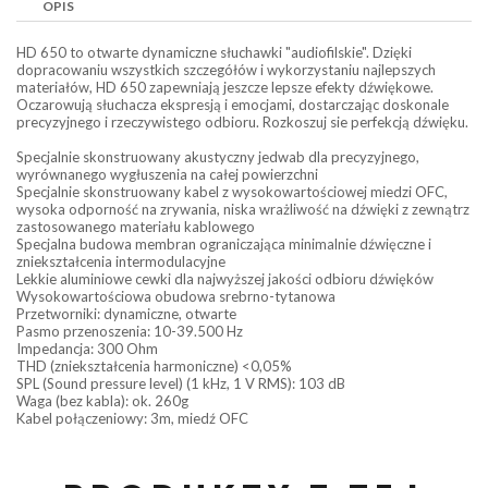
OPIS
HD 650 to otwarte dynamiczne słuchawki "audiofilskie". Dzięki
dopracowaniu wszystkich szczegółów i wykorzystaniu najlepszych
materiałów, HD 650 zapewniają jeszcze lepsze efekty dźwiękowe.
Oczarowują słuchacza ekspresją i emocjami, dostarczając doskonale
precyzyjnego i rzeczywistego odbioru. Rozkoszuj sie perfekcją dźwięku.
Specjalnie skonstruowany akustyczny jedwab dla precyzyjnego,
wyrównanego wygłuszenia na całej powierzchni
Specjalnie skonstruowany kabel z wysokowartościowej miedzi OFC,
wysoka odporność na zrywania, niska wrażliwość na dźwięki z zewnątrz
zastosowanego materiału kablowego
Specjalna budowa membran ograniczająca minimalnie dźwięczne i
zniekształcenia intermodulacyjne
Lekkie aluminiowe cewki dla najwyższej jakości odbioru dźwięków
Wysokowartościowa obudowa srebrno-tytanowa
Przetworniki: dynamiczne, otwarte
Pasmo przenoszenia: 10-39.500 Hz
Impedancja: 300 Ohm
THD (zniekształcenia harmoniczne) <0,05%
SPL (Sound pressure level) (1 kHz, 1 V RMS): 103 dB
Waga (bez kabla): ok. 260g
Kabel połączeniowy: 3m, miedź OFC