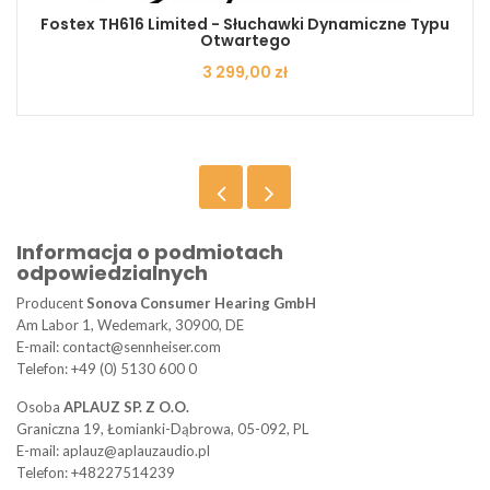
Fostex TH616 Limited - Słuchawki Dynamiczne Typu
Otwartego
Cena
3 299,00 zł
Informacja o podmiotach
odpowiedzialnych
Producent
Sonova Consumer Hearing GmbH
Am Labor 1, Wedemark, 30900, DE
E-mail: contact@sennheiser.com
Telefon: +49 (0) 5130 600 0
Osoba
APLAUZ SP. Z O.O.
Graniczna 19, Łomianki-Dąbrowa, 05-092, PL
E-mail: aplauz@aplauzaudio.pl
Telefon: +48227514239