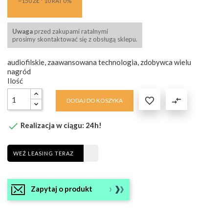
~150 ZŁ * 10 RAT 0%
Uwaga
przed zakupami ratalnymi
prosimy skontaktować się z obsługą sklepu.
audiofilskie, zaawansowana technologia, zdobywca wielu
nagród
Ilość

compare_arrows
DODAJ DO KOSZYKA

Realizacja w ciągu: 24h!
WEŹ LEASING TERAZ
Zapytaj o produkt