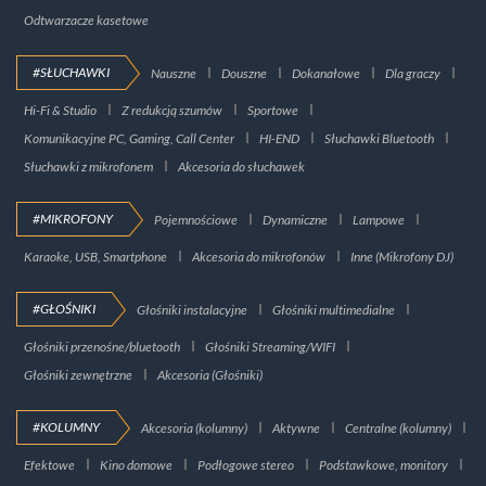
Odtwarzacze kasetowe
#SŁUCHAWKI
Nauszne
Douszne
Dokanałowe
Dla graczy
Hi-Fi & Studio
Z redukcją szumów
Sportowe
Komunikacyjne PC, Gaming, Call Center
HI-END
Słuchawki Bluetooth
Słuchawki z mikrofonem
Akcesoria do słuchawek
#MIKROFONY
Pojemnościowe
Dynamiczne
Lampowe
Karaoke, USB, Smartphone
Akcesoria do mikrofonów
Inne (Mikrofony DJ)
#GŁOŚNIKI
Głośniki instalacyjne
Głośniki multimedialne
Głośniki przenośne/bluetooth
Głośniki Streaming/WIFI
Głośniki zewnętrzne
Akcesoria (Głośniki)
#KOLUMNY
Akcesoria (kolumny)
Aktywne
Centralne (kolumny)
Efektowe
Kino domowe
Podłogowe stereo
Podstawkowe, monitory