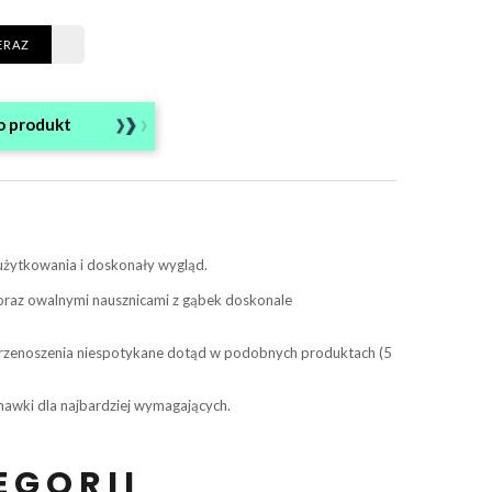
ERAZ
o produkt
użytkowania i doskonały wygląd.
 oraz owalnymi nausznicami z gąbek doskonale
 przenoszenia niespotykane dotąd w podobnych produktach (5
hawki dla najbardziej wymagających.
EGORII