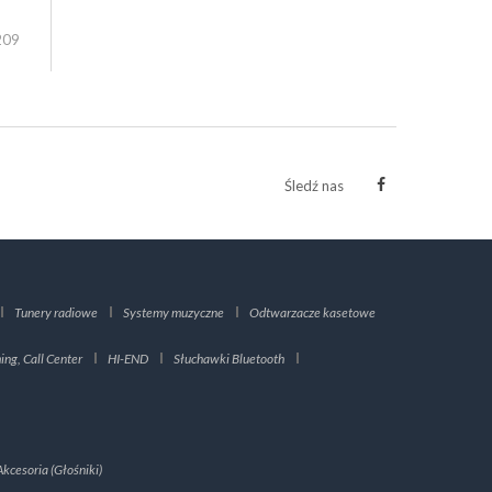
209
Śledź nas
Tunery radiowe
Systemy muzyczne
Odtwarzacze kasetowe
ng, Call Center
HI-END
Słuchawki Bluetooth
Akcesoria (Głośniki)