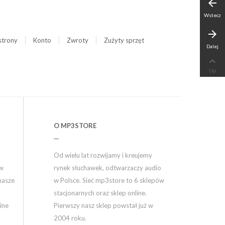
arrow_back
Wstecz
arrow_forward
strony
Konto
Zwroty
Zużyty sprzęt
Dalej

Up
O MP3STORE
Od wielu lat rozwijamy i kreujemy
ów
rynek słuchawek, odtwarzaczy audio
nasze
w Polsce. Sieć mp3store to 6 sklepów
stacjonarnych oraz sklep online.
ine
Pierwszy nasz sklep powstał już w
2004 roku.