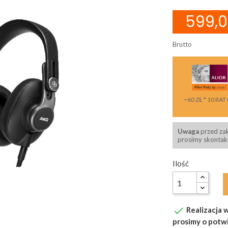
599,0
Brutto
~60 ZŁ * 10 RAT
Uwaga
przed za
prosimy skontakt
Ilość

Realizacja w
prosimy o potw