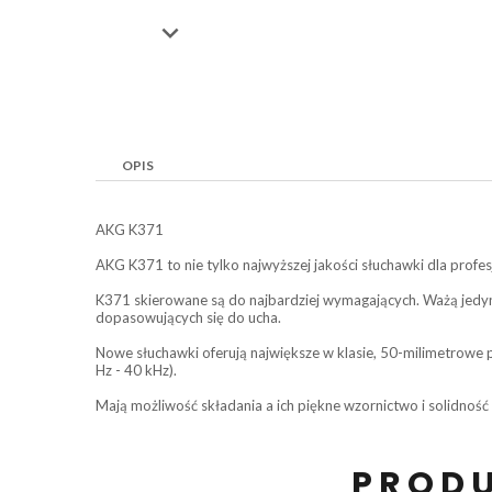

OPIS
AKG K371
AKG K371 to nie tylko najwyższej jakości słuchawki dla pro
K371 skierowane są do najbardziej wymagających. Ważą jedyn
dopasowujących się do ucha.
Nowe słuchawki oferują największe w klasie, 50-milimetrow
Hz - 40 kHz).
Mają możliwość składania a ich piękne wzornictwo i solidnoś
PRODU