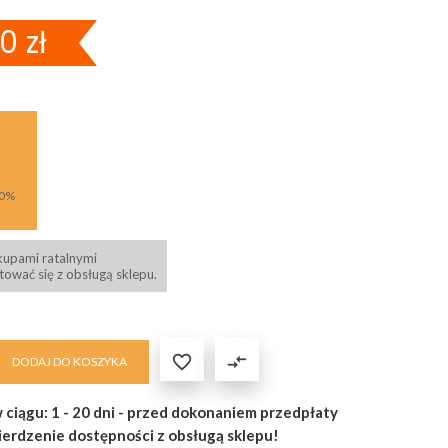
0 zł
 0%
kupami ratalnymi
ować się z obsługą sklepu.

compare_arrows
DODAJ DO KOSZYKA
 ciągu: 1 - 20 dni - przed dokonaniem przedpłaty
ierdzenie dostępności z obsługą sklepu!