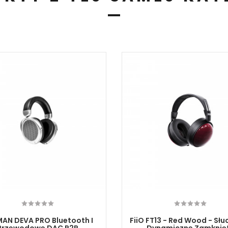
MAN DEVA PRO Bluetooth I
FiiO FT13 - Red Wood - Sł
Przewodowe DAC R2R
Dynamiczne Zamknię