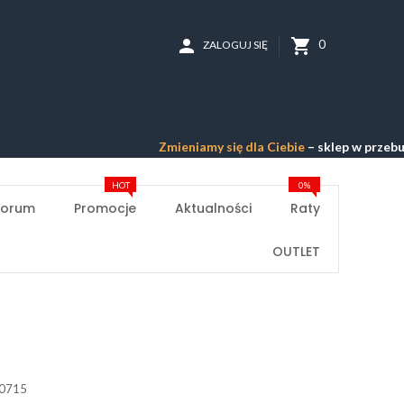
person
shopping_cart
0
ZALOGUJ SIĘ
Zmieniamy się dla Ciebie
– sklep w przebudowie 
HOT
0%
Forum
Promocje
Aktualności
Raty
OUTLET
0715