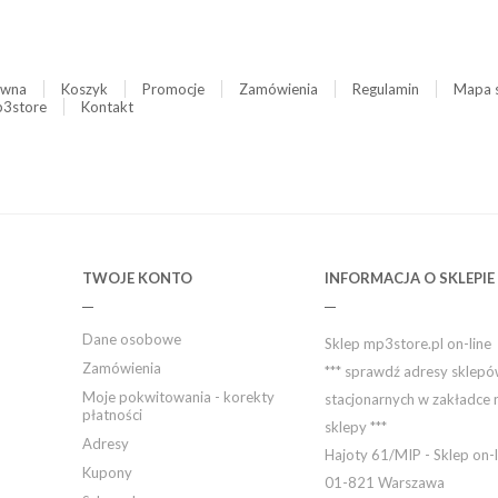
ówna
Koszyk
Promocje
Zamówienia
Regulamin
Mapa 
3store
Kontakt
TWOJE KONTO
INFORMACJA O SKLEPIE
Dane osobowe
Sklep mp3store.pl on-line
Zamówienia
*** sprawdź adresy sklep
Moje pokwitowania - korekty
stacjonarnych w zakładce 
płatności
sklepy ***
Adresy
Hajoty 61/MIP - Sklep on-l
Kupony
01-821 Warszawa