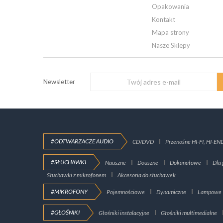
Opakowania
Kontakt
Mapa strony
Nasze Sklepy
Newsletter
#ODTWARZACZE AUDIO
CD/DVD
Przenośne HI-FI, HI-EN
#SŁUCHAWKI
Nauszne
Douszne
Dokanałowe
Dla 
Słuchawki z mikrofonem
Akcesoria do słuchawek
#MIKROFONY
Pojemnościowe
Dynamiczne
Lampowe
#GŁOŚNIKI
Głośniki instalacyjne
Głośniki multimedialne