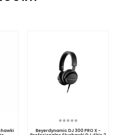
uchawki
Beyerdynamic DJ 300 PRO X -
Meze 1
te
Profesjonalne Słuchawki DJ-Skie 2