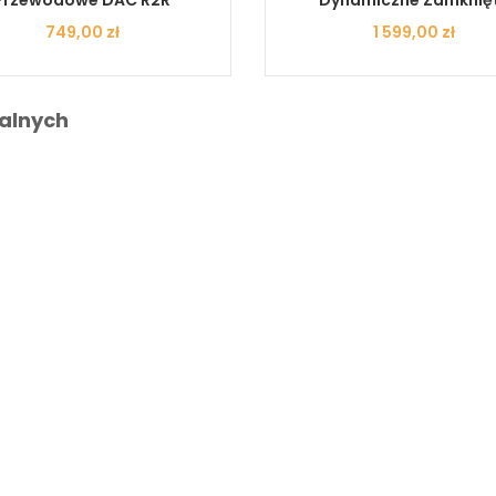
Cena
749,00 zł
Cena
1 599,00 zł
alnych