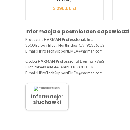
Cena
2 290,00 zł
Informacja o podmiotach odpowiedzi
Producent
HARMAN Professional, Inc.
8500 Balboa Blvd., Northridge, CA , 91325, US
E-mail: HProTechSupportEMEA@harman.com
Osoba
HARMAN Professional Denmark ApS
Olof Palmes Allé 44, Aarhus N, 8200, DK
E-mail: HProTechSupportEMEA@harman.com
informacje:
słuchawki